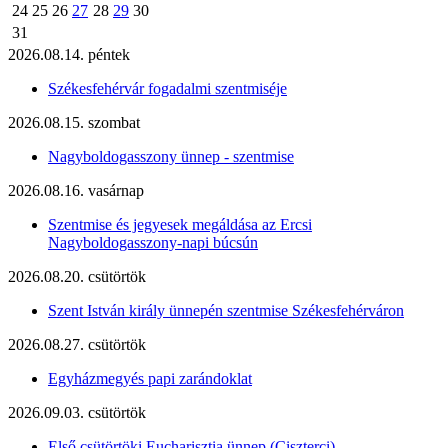
24
25
26
27
28
29
30
31
2026.08.14. péntek
Székesfehérvár fogadalmi szentmiséje
2026.08.15. szombat
Nagyboldogasszony ünnep - szentmise
2026.08.16. vasárnap
Szentmise és jegyesek megáldása az Ercsi
Nagyboldogasszony-napi búcsún
2026.08.20. csütörtök
Szent István király ünnepén szentmise Székesfehérváron
2026.08.27. csütörtök
Egyházmegyés papi zarándoklat
2026.09.03. csütörtök
Első csütörtöki Eucharisztia ünnep (Ciszterci)