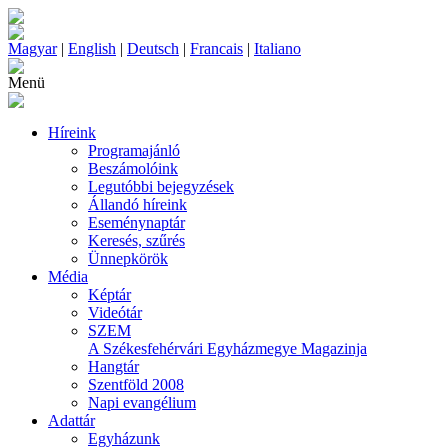
Magyar
|
English
|
Deutsch
|
Francais
|
Italiano
Menü
Híreink
Programajánló
Beszámolóink
Legutóbbi bejegyzések
Állandó híreink
Eseménynaptár
Keresés, szűrés
Ünnepkörök
Média
Képtár
Videótár
SZEM
A Székesfehérvári Egyházmegye Magazinja
Hangtár
Szentföld 2008
Napi evangélium
Adattár
Egyházunk