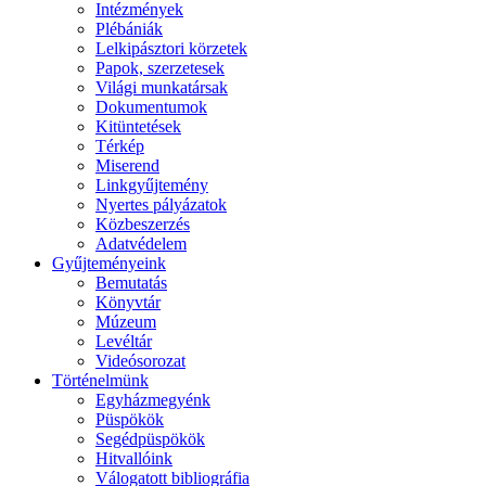
Intézmények
Plébániák
Lelkipásztori körzetek
Papok, szerzetesek
Világi munkatársak
Dokumentumok
Kitüntetések
Térkép
Miserend
Linkgyűjtemény
Nyertes pályázatok
Közbeszerzés
Adatvédelem
Gyűjteményeink
Bemutatás
Könyvtár
Múzeum
Levéltár
Videósorozat
Történelmünk
Egyházmegyénk
Püspökök
Segédpüspökök
Hitvallóink
Válogatott bibliográfia