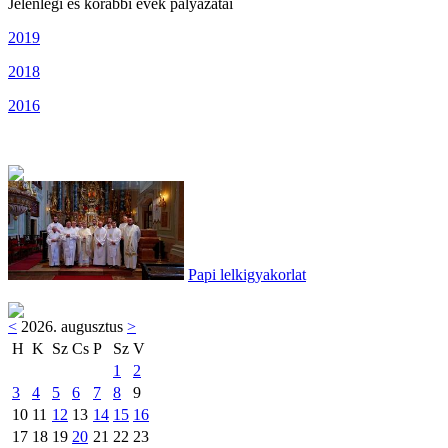
Jelenlegi és korábbi évek pályázatai
2019
2018
2016
Papi lelkigyakorlat
<
2026. augusztus
>
H
K
Sz
Cs
P
Sz
V
1
2
3
4
5
6
7
8
9
10
11
12
13
14
15
16
17
18
19
20
21
22
23