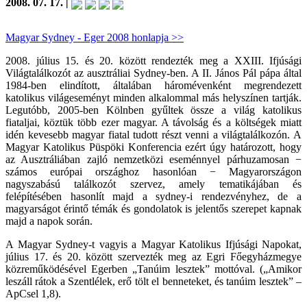
2008. 07. 17. |
Magyar Sydney - Eger 2008 honlapja >>
2008. július 15. és 20. között rendezték meg a XXIII. Ifjúsági
Világtalálkozót az ausztráliai Sydney-ben. A II. János Pál pápa által
1984-ben elindított, általában háromévenként megrendezett
katolikus világeseményt minden alkalommal más helyszínen tartják.
Legutóbb, 2005-ben Kölnben gyűltek össze a világ katolikus
fiataljai, köztük több ezer magyar. A távolság és a költségek miatt
idén kevesebb magyar fiatal tudott részt venni a világtalálkozón. A
Magyar Katolikus Püspöki Konferencia ezért úgy határozott, hogy
az Ausztráliában zajló nemzetközi eseménnyel párhuzamosan −
számos európai országhoz hasonlóan − Magyarországon
nagyszabású találkozót szervez, amely tematikájában és
felépítésében hasonlít majd a sydney-i rendezvényhez, de a
magyarságot érintő témák és gondolatok is jelentős szerepet kapnak
majd a napok során.
A Magyar Sydney-t vagyis a Magyar Katolikus Ifjúsági Napokat,
július 17. és 20. között szervezték meg az Egri Főegyházmegye
közreműködésével Egerben „Tanúim lesztek” mottóval. („Amikor
leszáll rátok a Szentlélek, erő tölt el benneteket, és tanúim lesztek” –
ApCsel 1,8).