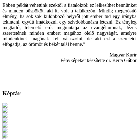
Ebben példát vehetünk ezektől a fiataloktól: ez lelkesíthet bennünket
és minden püspököt, aki itt volt a találkozón. Mindig megerősítő
élmény, ha sok-sok különböző helyről jött ember tud egy irányba
tekinteni, együtt imádkozni, egy szívdobbanásra létezni. Ez tényleg
megtartó, felemelő erő: megmutatja az evangéliumnak, Jézus
szeretetének minden embert magához ölelő nagyságát, amelyre
mindenkinek magának kell válaszolni, de aki ezt a szeretetet
elfogadja, az örömöt és békét talál benne.”
Magyar Kurír
Fényképeket készítette dr. Berta Gábor
Képtár