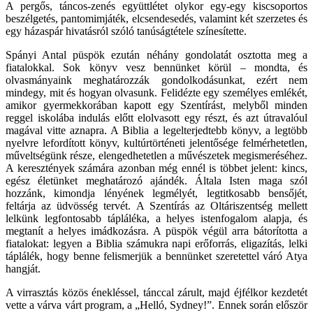
A pergős, táncos-zenés együttlétet olykor egy-egy kiscsoportos
beszélgetés, pantomimjáték, elcsendesedés, valamint két szerzetes és
egy házaspár hivatásról szóló tanúságtétele színesítette.
Spányi Antal püspök ezután néhány gondolatát osztotta meg a
fiatalokkal. Sok könyv vesz bennünket körül – mondta, és
olvasmányaink meghatározzák gondolkodásunkat, ezért nem
mindegy, mit és hogyan olvasunk. Felidézte egy személyes emlékét,
amikor gyermekkorában kapott egy Szentírást, melyből minden
reggel iskolába indulás előtt elolvasott egy részt, és azt útravalóul
magával vitte aznapra. A Biblia a legelterjedtebb könyv, a legtöbb
nyelvre lefordított könyv, kultúrtörténeti jelentősége felmérhetetlen,
műveltségünk része, elengedhetetlen a művészetek megismeréséhez.
A keresztények számára azonban még ennél is többet jelent: kincs,
egész életünket meghatározó ajándék. Általa Isten maga szól
hozzánk, kimondja lényének legmélyét, legtitkosabb bensőjét,
feltárja az üdvösség tervét. A Szentírás az Oltáriszentség mellett
lelkünk legfontosabb tápláléka, a helyes istenfogalom alapja, és
megtanít a helyes imádkozásra. A püspök végül arra bátorította a
fiatalokat: legyen a Biblia számukra napi erőforrás, eligazítás, lelki
táplálék, hogy benne felismerjük a bennünket szeretettel váró Atya
hangját.
A virrasztás közös énekléssel, tánccal zárult, majd éjfélkor kezdetét
vette a várva várt program, a „Helló, Sydney!”. Ennek során először