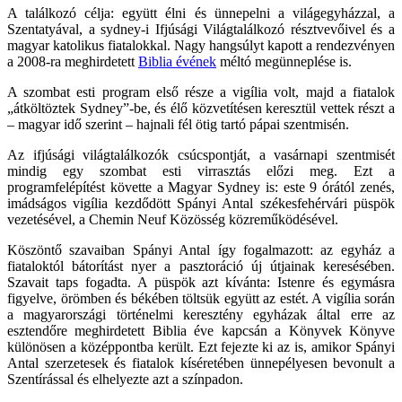
A találkozó célja: együtt élni és ünnepelni a világegyházzal, a
Szentatyával, a sydney-i Ifjúsági Világtalálkozó résztvevőivel és a
magyar katolikus fiatalokkal. Nagy hangsúlyt kapott a rendezvényen
a 2008-ra meghirdetett
Biblia évének
méltó megünneplése is.
A szombat esti program első része a vigília volt, majd a fiatalok
„átköltöztek Sydney”-be, és élő közvetítésen keresztül vettek részt a
– magyar idő szerint – hajnali fél ötig tartó pápai szentmisén.
Az ifjúsági világtalálkozók csúcspontját, a vasárnapi szentmisét
mindig egy szombat esti virrasztás előzi meg. Ezt a
programfelépítést követte a Magyar Sydney is: este 9 órától zenés,
imádságos vigília kezdődött Spányi Antal székesfehérvári püspök
vezetésével, a Chemin Neuf Közösség közreműködésével.
Köszöntő szavaiban Spányi Antal így fogalmazott: az egyház a
fiataloktól bátorítást nyer a pasztoráció új útjainak keresésében.
Szavait taps fogadta. A püspök azt kívánta: Istenre és egymásra
figyelve, örömben és békében töltsük együtt az estét. A vigília során
a magyarországi történelmi keresztény egyházak által erre az
esztendőre meghirdetett Biblia éve kapcsán a Könyvek Könyve
különösen a középpontba került. Ezt fejezte ki az is, amikor Spányi
Antal szerzetesek és fiatalok kíséretében ünnepélyesen bevonult a
Szentírással és elhelyezte azt a színpadon.