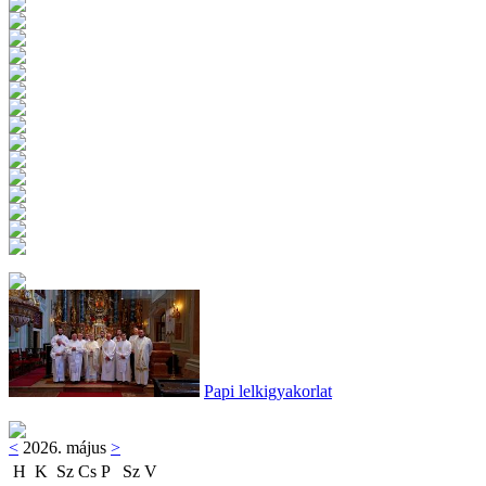
Papi lelkigyakorlat
<
2026. május
>
H
K
Sz
Cs
P
Sz
V