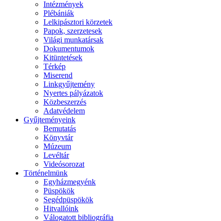
Intézmények
Plébániák
Lelkipásztori körzetek
Papok, szerzetesek
Világi munkatársak
Dokumentumok
Kitüntetések
Térkép
Miserend
Linkgyűjtemény
Nyertes pályázatok
Közbeszerzés
Adatvédelem
Gyűjteményeink
Bemutatás
Könyvtár
Múzeum
Levéltár
Videósorozat
Történelmünk
Egyházmegyénk
Püspökök
Segédpüspökök
Hitvallóink
Válogatott bibliográfia