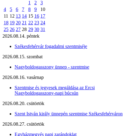
1
2
3
4
5
6
7
8
9
10
11
12
13
14
15
16
17
18
19
20
21
22
23
24
25
26
27
28
29
30
31
2026.08.14. péntek
Székesfehérvár fogadalmi szentmiséje
2026.08.15. szombat
Nagyboldogasszony ünnep - szentmise
2026.08.16. vasárnap
Szentmise és jegyesek megáldása az Ercsi
Nagyboldogasszony-napi búcsún
2026.08.20. csütörtök
Szent István király ünnepén szentmise Székesfehérváron
2026.08.27. csütörtök
Egyházmegyés papi zarándoklat