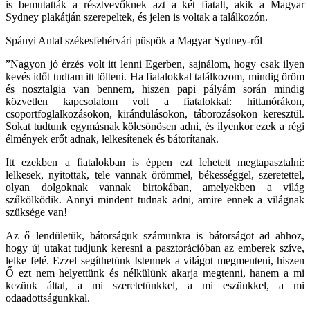
is bemutatták a résztvevőknek azt a két fiatalt, akik a Magyar
Sydney plakátján szerepeltek, és jelen is voltak a találkozón.
Spányi Antal székesfehérvári püspök a Magyar Sydney-ről
”Nagyon jó érzés volt itt lenni Egerben, sajnálom, hogy csak ilyen
kevés időt tudtam itt tölteni. Ha fiatalokkal találkozom, mindig öröm
és nosztalgia van bennem, hiszen papi pályám során mindig
közvetlen kapcsolatom volt a fiatalokkal: hittanórákon,
csoportfoglalkozásokon, kirándulásokon, táborozásokon keresztül.
Sokat tudtunk egymásnak kölcsönösen adni, és ilyenkor ezek a régi
élmények erőt adnak, lelkesítenek és bátorítanak.
Itt ezekben a fiatalokban is éppen ezt lehetett megtapasztalni:
lelkesek, nyitottak, tele vannak örömmel, békességgel, szeretettel,
olyan dolgoknak vannak birtokában, amelyekben a világ
szűkölködik. Annyi mindent tudnak adni, amire ennek a világnak
szüksége van!
Az ő lendületük, bátorságuk számunkra is bátorságot ad ahhoz,
hogy új utakat tudjunk keresni a pasztorációban az emberek szíve,
lelke felé. Ezzel segíthetünk Istennek a világot megmenteni, hiszen
Ő ezt nem helyettünk és nélkülünk akarja megtenni, hanem a mi
kezünk által, a mi szeretetünkkel, a mi eszünkkel, a mi
odaadottságunkkal.