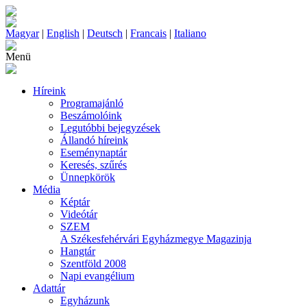
Magyar
|
English
|
Deutsch
|
Francais
|
Italiano
Menü
Híreink
Programajánló
Beszámolóink
Legutóbbi bejegyzések
Állandó híreink
Eseménynaptár
Keresés, szűrés
Ünnepkörök
Média
Képtár
Videótár
SZEM
A Székesfehérvári Egyházmegye Magazinja
Hangtár
Szentföld 2008
Napi evangélium
Adattár
Egyházunk