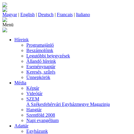
Magyar
|
English
|
Deutsch
|
Francais
|
Italiano
Menü
Híreink
Programajánló
Beszámolóink
Legutóbbi bejegyzések
Állandó híreink
Eseménynaptár
Keresés, szűrés
Ünnepkörök
Média
Képtár
Videótár
SZEM
A Székesfehérvári Egyházmegye Magazinja
Hangtár
Szentföld 2008
Napi evangélium
Adattár
Egyházunk