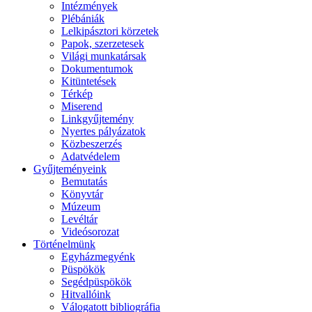
Intézmények
Plébániák
Lelkipásztori körzetek
Papok, szerzetesek
Világi munkatársak
Dokumentumok
Kitüntetések
Térkép
Miserend
Linkgyűjtemény
Nyertes pályázatok
Közbeszerzés
Adatvédelem
Gyűjteményeink
Bemutatás
Könyvtár
Múzeum
Levéltár
Videósorozat
Történelmünk
Egyházmegyénk
Püspökök
Segédpüspökök
Hitvallóink
Válogatott bibliográfia