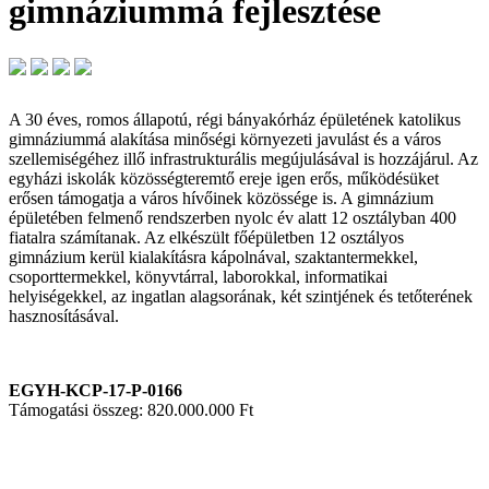
gimnáziummá fejlesztése
A 30 éves, romos állapotú, régi bányakórház épületének katolikus
gimnáziummá alakítása minőségi környezeti javulást és a város
szellemiségéhez illő infrastrukturális megújulásával is hozzájárul. Az
egyházi iskolák közösségteremtő ereje igen erős, működésüket
erősen támogatja a város hívőinek közössége is. A gimnázium
épületében felmenő rendszerben nyolc év alatt 12 osztályban 400
fiatalra számítanak. Az elkészült főépületben 12 osztályos
gimnázium kerül kialakításra kápolnával, szaktantermekkel,
csoporttermekkel, könyvtárral, laborokkal, informatikai
helyiségekkel, az ingatlan alagsorának, két szintjének és tetőterének
hasznosításával.
EGYH-KCP-17-P-0166
Támogatási összeg: 820.000.000 Ft