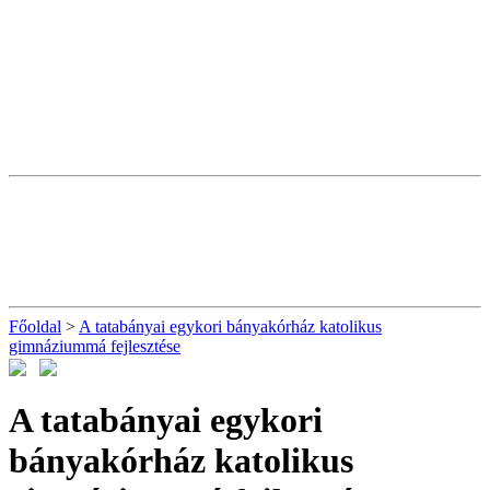
Főoldal
>
A tatabányai egykori bányakórház katolikus
gimnáziummá fejlesztése
A tatabányai egykori
bányakórház katolikus