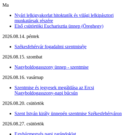
Ma
Nyári lelkigyakorlat hitoktatók és világi lelkipásztori
munkatársak részére
Első csütörtöki Eucharisztia ünnep (Öreghegy)
2026.08.14. péntek
Székesfehérvár fogadalmi szentmiséje
2026.08.15. szombat
Nagyboldogasszony ünnep - szentmise
2026.08.16. vasárnap
Szentmise és jegyesek megáldása az Ercsi
Nagyboldogasszony-napi búcsún
2026.08.20. csütörtök
Szent István király ünnepén szentmise Székesfehérváron
2026.08.27. csütörtök
Egyházmegyés papi zarándoklat