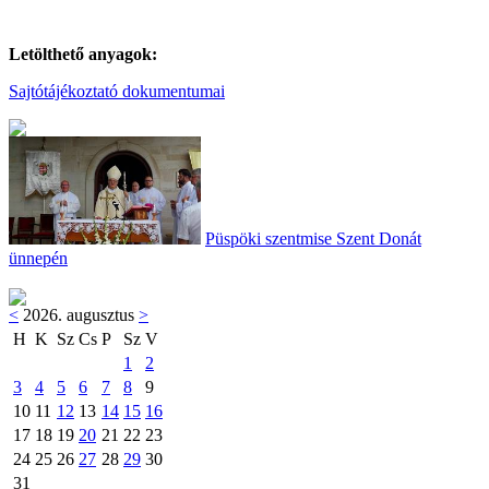
Letölthető anyagok:
Sajtótájékoztató dokumentumai
Püspöki szentmise Szent Donát
ünnepén
<
2026. augusztus
>
H
K
Sz
Cs
P
Sz
V
1
2
3
4
5
6
7
8
9
10
11
12
13
14
15
16
17
18
19
20
21
22
23
24
25
26
27
28
29
30
31