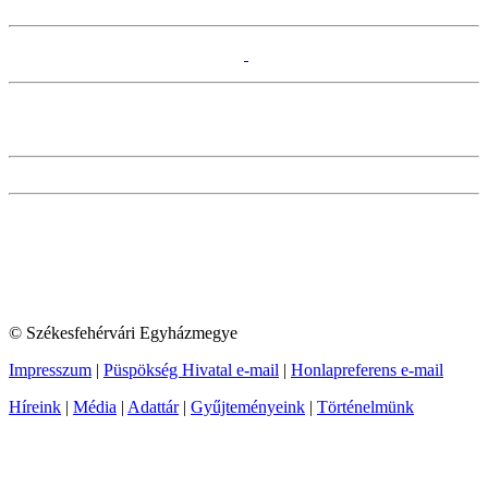
© Székesfehérvári Egyházmegye
Impresszum
|
Püspökség Hivatal e-mail
|
Honlapreferens e-mail
Híreink
|
Média
|
Adattár
|
Gyűjteményeink
|
Történelmünk