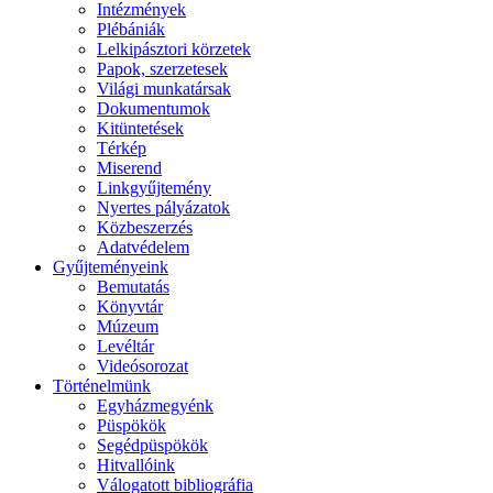
Intézmények
Plébániák
Lelkipásztori körzetek
Papok, szerzetesek
Világi munkatársak
Dokumentumok
Kitüntetések
Térkép
Miserend
Linkgyűjtemény
Nyertes pályázatok
Közbeszerzés
Adatvédelem
Gyűjteményeink
Bemutatás
Könyvtár
Múzeum
Levéltár
Videósorozat
Történelmünk
Egyházmegyénk
Püspökök
Segédpüspökök
Hitvallóink
Válogatott bibliográfia