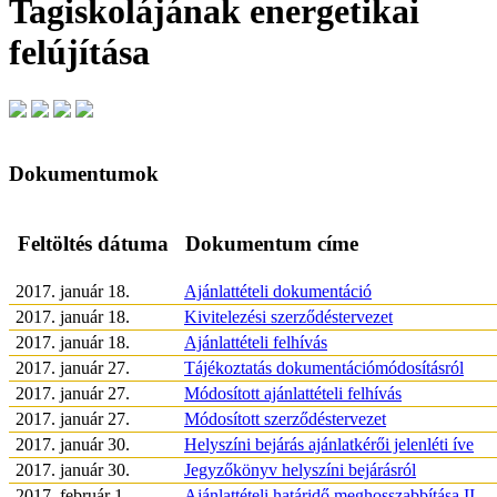
Tagiskolájának energetikai
felújítása
Dokumentumok
Feltöltés dátuma
Dokumentum címe
2017. január 18.
Ajánlattételi dokumentáció
2017. január 18.
Kivitelezési szerződéstervezet
2017. január 18.
Ajánlattételi felhívás
2017. január 27.
Tájékoztatás dokumentációmódosításról
2017. január 27.
Módosított ajánlattételi felhívás
2017. január 27.
Módosított szerződéstervezet
2017. január 30.
Helyszíni bejárás ajánlatkérői jelenléti íve
2017. január 30.
Jegyzőkönyv helyszíni bejárásról
2017. február 1.
Ajánlattételi határidő meghosszabbítása II.