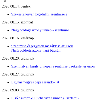
31
2026.08.14. péntek
Székesfehérvár fogadalmi szentmiséje
2026.08.15. szombat
Nagyboldogasszony ünnep - szentmise
2026.08.16. vasárnap
Szentmise és jegyesek megáldása az Ercsi
Nagyboldogasszony-napi búcsún
2026.08.20. csütörtök
Szent István király ünnepén szentmise Székesfehérváron
2026.08.27. csütörtök
Egyházmegyés papi zarándoklat
2026.09.03. csütörtök
Első csütörtöki Eucharisztia ünnep (Ciszterci)