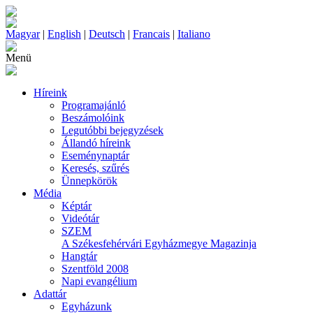
Magyar
|
English
|
Deutsch
|
Francais
|
Italiano
Menü
Híreink
Programajánló
Beszámolóink
Legutóbbi bejegyzések
Állandó híreink
Eseménynaptár
Keresés, szűrés
Ünnepkörök
Média
Képtár
Videótár
SZEM
A Székesfehérvári Egyházmegye Magazinja
Hangtár
Szentföld 2008
Napi evangélium
Adattár
Egyházunk