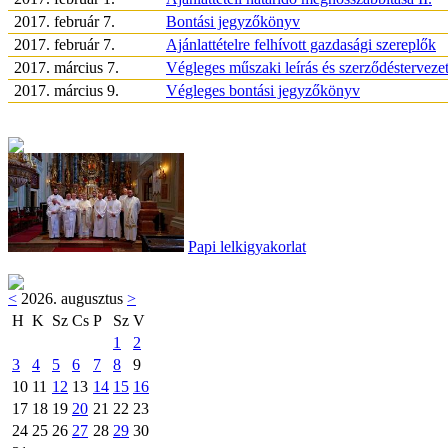
2017. február 7.
Bontási jegyzőkönyv
2017. február 7.
Ajánlattételre felhívott gazdasági szereplők
2017. március 7.
Végleges műszaki leírás és szerződéstervezet
2017. március 9.
Végleges bontási jegyzőkönyv
Papi lelkigyakorlat
<
2026. augusztus
>
H
K
Sz
Cs
P
Sz
V
1
2
3
4
5
6
7
8
9
10
11
12
13
14
15
16
17
18
19
20
21
22
23
24
25
26
27
28
29
30