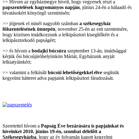
>> Hívom az egyházmegye híveit, hogy vegyenek részt a
papszentelések hagyományos napján
, június 24-én a hálaadó és
hivatásokért könyörgő szentmisén;
>> jöjjenek el minél nagyobb számban
a székesegyház
fölszentelésének ünnepén
, november 25-én az esti szentmisére,
hogy közösen imádkozzunk a lelkipásztori kisegítőkért és a
lelkipásztorkodó papságért;
>> és hívom a
bodajki búcsúra
szeptember 13-án, imádsággal
kérjük ősi búcsújáróhelyünkön Máriát, Egyházunk anyját
lelkiatyáinkért;
>> valamint a felkínált
búcsúi lehetőségekkel élve
segítsük
kegyelmi hátteret adva papjaink lelkipásztori fáradozását.
Szeretettel hívom a
Papság Éve bezárására is papjainkat és
híveinket 2010. június 19-én, szombat délelőtt a
Székesegyházba
, hogy az év folyamán kapott kegyelmi