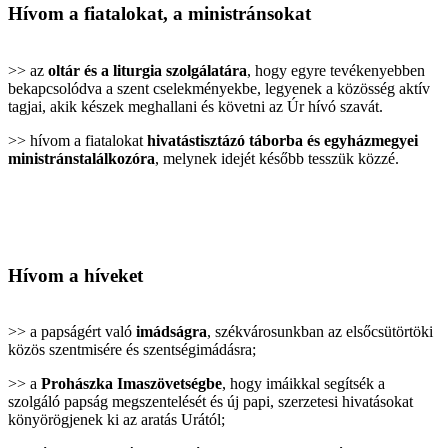
Hívom a fiatalokat, a ministránsokat
>> az
oltár és a liturgia szolgálatára
, hogy egyre tevékenyebben
bekapcsolódva a szent cselekményekbe, legyenek a közösség aktív
tagjai, akik készek meghallani és követni az Úr hívó szavát.
>> hívom a fiatalokat
hivatástisztázó táborba és egyházmegyei
ministránstalálkozóra
, melynek idejét később tesszük közzé.
Hívom a híveket
>> a papságért való
imádságra
, székvárosunkban az elsőcsütörtöki
közös szentmisére és szentségimádásra;
>> a
Prohászka Imaszövetségbe
, hogy imáikkal segítsék a
szolgáló papság megszentelését és új papi, szerzetesi hivatásokat
könyörögjenek ki az aratás Urától;