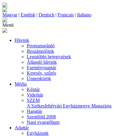
Magyar
|
English
|
Deutsch
|
Francais
|
Italiano
Menü
Híreink
Programajánló
Beszámolóink
Legutóbbi bejegyzések
Állandó híreink
Eseménynaptár
Keresés, szűrés
Ünnepkörök
Média
Képtár
Videótár
SZEM
A Székesfehérvári Egyházmegye Magazinja
Hangtár
Szentföld 2008
Napi evangélium
Adattár
Egyházunk