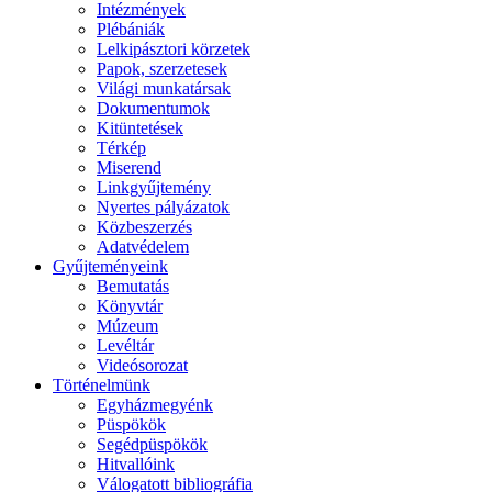
Intézmények
Plébániák
Lelkipásztori körzetek
Papok, szerzetesek
Világi munkatársak
Dokumentumok
Kitüntetések
Térkép
Miserend
Linkgyűjtemény
Nyertes pályázatok
Közbeszerzés
Adatvédelem
Gyűjteményeink
Bemutatás
Könyvtár
Múzeum
Levéltár
Videósorozat
Történelmünk
Egyházmegyénk
Püspökök
Segédpüspökök
Hitvallóink
Válogatott bibliográfia