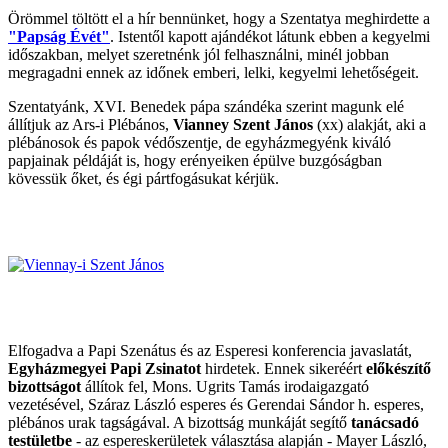
Örömmel töltött el a hír bennünket, hogy a Szentatya meghirdette a
"Papság Évét"
. Istentől kapott ajándékot látunk ebben a kegyelmi
időszakban, melyet szeretnénk jól felhasználni, minél jobban
megragadni ennek az időnek emberi, lelki, kegyelmi lehetőségeit.
Szentatyánk, XVI. Benedek pápa szándéka szerint magunk elé
állítjuk az Ars-i Plébános,
Vianney Szent János
(xx) alakját, aki a
plébánosok és papok védőszentje, de egyházmegyénk kiváló
papjainak példáját is, hogy erényeiken épülve buzgóságban
kövessük őket, és égi pártfogásukat kérjük.
Elfogadva a Papi Szenátus és az Esperesi konferencia javaslatát,
Egyházmegyei Papi Zsinatot
hirdetek. Ennek sikeréért
előkészítő
bizottságot
állítok fel, Mons. Ugrits Tamás irodaigazgató
vezetésével, Száraz László esperes és Gerendai Sándor h. esperes,
plébános urak tagságával. A bizottság munkáját segítő
tanácsadó
testületbe
- az espereskerületek választása alapján - Mayer László,