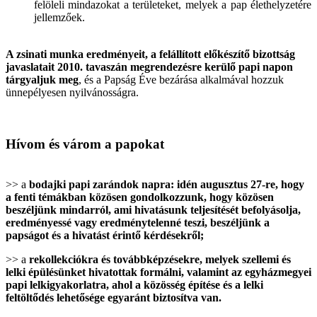
felöleli mindazokat a területeket, melyek a pap élethelyzetére
jellemzőek.
A zsinati munka eredményeit, a felállított előkészítő bizottság
javaslatait 2010. tavaszán megrendezésre kerülő papi napon
tárgyaljuk meg
, és a Papság Éve bezárása alkalmával hozzuk
ünnepélyesen nyilvánosságra.
Hívom és várom a papokat
>> a
bodajki papi zarándok napra: idén augusztus 27-re, hogy
a fenti témákban közösen gondolkozzunk, hogy közösen
beszéljünk mindarról, ami hivatásunk teljesítését befolyásolja,
eredményessé vagy eredménytelenné teszi, beszéljünk a
papságot és a hivatást érintő kérdésekről;
>> a
rekollekciókra és továbbképzésekre, melyek szellemi és
lelki épülésünket hivatottak formálni, valamint az egyházmegyei
papi lelkigyakorlatra, ahol a közösség építése és a lelki
feltöltődés lehetősége egyaránt biztosítva van.