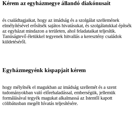
Kérem az egyházmegye állandó diakónusait
és családtagjaikat, hogy az imádság és a szolgálat szellemének
elmélyítésével erősítsék sajátos hivatásukat, és szolgálatukkal építsék
az egyházat mindazon a területen, ahol feladataikat teljesítik.
Tanúságtevő életükkel tegyenek hitvallás a keresztény családok
küldetéséről.
Egyházmegyénk kispapjait kérem
hogy mélyítsék el magukban az imádság szellemét és a szent
tudományokban való előrehaladással, emberségük, jellemük
formálásával tegyék magukat alkalmassá az Istentől kapott
cölibátusban megélt hívatás teljesítésére.