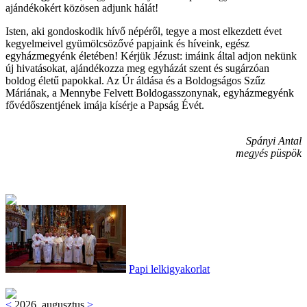
ajándékokért közösen adjunk hálát!
Isten, aki gondoskodik hívő népéről, tegye a most elkezdett évet
kegyelmeivel gyümölcsözővé papjaink és híveink, egész
egyházmegyénk életében! Kérjük Jézust: imáink által adjon nekünk
új hivatásokat, ajándékozza meg egyházát szent és sugárzóan
boldog életű papokkal. Az Úr áldása és a Boldogságos Szűz
Máriának, a Mennybe Felvett Boldogasszonynak, egyházmegyénk
fővédőszentjének imája kísérje a Papság Évét.
Spányi Antal
megyés püspök
Papi lelkigyakorlat
<
2026. augusztus
>