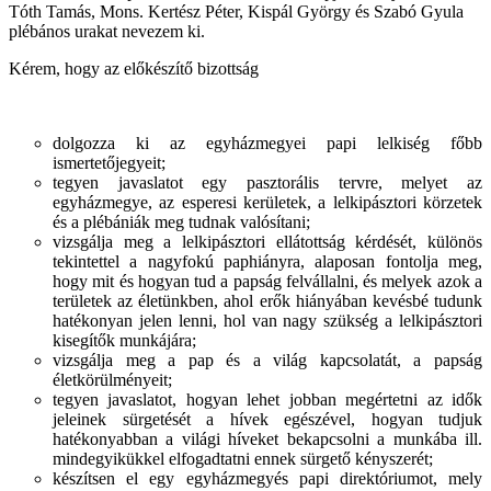
Tóth Tamás, Mons. Kertész Péter, Kispál György és Szabó Gyula
plébános urakat nevezem ki.
Kérem, hogy az előkészítő bizottság
dolgozza ki az egyházmegyei papi lelkiség főbb
ismertetőjegyeit;
tegyen javaslatot egy pasztorális tervre, melyet az
egyházmegye, az esperesi kerületek, a lelkipásztori körzetek
és a plébániák meg tudnak valósítani;
vizsgálja meg a lelkipásztori ellátottság kérdését, különös
tekintettel a nagyfokú paphiányra, alaposan fontolja meg,
hogy mit és hogyan tud a papság felvállalni, és melyek azok a
területek az életünkben, ahol erők hiányában kevésbé tudunk
hatékonyan jelen lenni, hol van nagy szükség a lelkipásztori
kisegítők munkájára;
vizsgálja meg a pap és a világ kapcsolatát, a papság
életkörülményeit;
tegyen javaslatot, hogyan lehet jobban megértetni az idők
jeleinek sürgetését a hívek egészével, hogyan tudjuk
hatékonyabban a világi híveket bekapcsolni a munkába ill.
mindegyikükkel elfogadtatni ennek sürgető kényszerét;
készítsen el egy egyházmegyés papi direktóriumot, mely