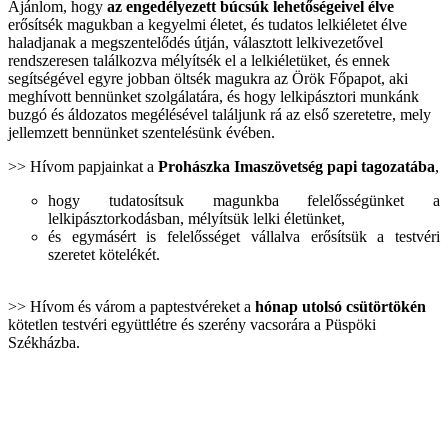
Ajánlom, hogy
az engedélyezett búcsúk lehetőségeivel élve
erősítsék magukban a kegyelmi életet, és tudatos lelkiéletet élve
haladjanak a megszentelődés útján, választott lelkivezetővel
rendszeresen találkozva mélyítsék el a lelkiéletüket, és ennek
segítségével egyre jobban öltsék magukra az Örök Főpapot, aki
meghívott bennünket szolgálatára, és hogy lelkipásztori munkánk
buzgó és áldozatos megélésével találjunk rá az első szeretetre, mely
jellemzett bennünket szentelésünk évében.
>> Hívom papjainkat a
Prohászka Imaszövetség papi tagozatába
,
hogy tudatosítsuk magunkba felelősségünket a
lelkipásztorkodásban, mélyítsük lelki életünket,
és egymásért is felelősséget vállalva erősítsük a testvéri
szeretet kötelékét.
>> Hívom és várom a paptestvéreket a
hónap utolsó csütörtökén
kötetlen testvéri együttlétre és szerény vacsorára a Püspöki
Székházba.