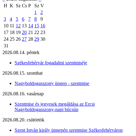
H
K
Sz
Cs
P
Sz
V
1
2
3
4
5
6
7
8
9
10
11
12
13
14
15
16
17
18
19
20
21
22
23
24
25
26
27
28
29
30
31
2026.08.14. péntek
Székesfehérvár fogadalmi szentmiséje
2026.08.15. szombat
Nagyboldogasszony ünnep - szentmise
2026.08.16. vasárnap
Szentmise és jegyesek megáldása az Ercsi
Nagyboldogasszony-napi búcsún
2026.08.20. csütörtök
Szent István király ünnepén szentmise Székesfehérváron