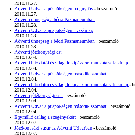
2010.11.27.
Adventi Udvar a püspökségen megnyitás
- beszámoló
2010.11.27.
Adventi ünnepség a bécsi Pazmaneumban
2010.11.28.
Adventi Udvar a püspökségen - vasárnap
2010.11.28.
Adventi ünnepség a bécsi Pazmaneumban
- beszámoló
2010.11.28.
Adventi jótékonysági est
2010.12.03.
Adventi hitoktatói és világi lelkipásztori munkatársi lelkinap
2010.12.04.
Adventi Udvar a püspökségen második szombat
2010.12.04.
Adventi hitoktatói és világi lelkipásztori munkatársi lelkinap
- 
2010.12.04.
Adventi jótékonysági est
- beszámoló
2010.12.04.
Adventi Udvar a püspökségen második szombat
- beszámoló
2010.12.04.
Egymillió csillag a szegényekért
- beszámoló
2010.12.07.
Jótékonysági vásár az Adventi Udvarban
- beszámoló
2010.12.07.