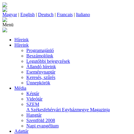
Magyar
|
English
|
Deutsch
|
Francais
|
Italiano
Menü
Híreink
Híreink
Programajánló
Beszámolóink
Legutóbbi bejegyzések
Állandó híreink
Eseménynaptár
Keresés, szűrés
Ünnepkörök
Média
Képtár
Videótár
SZEM
A Székesfehérvári Egyházmegye Magazinja
Hangtár
Szentföld 2008
Napi evangélium
Adattár