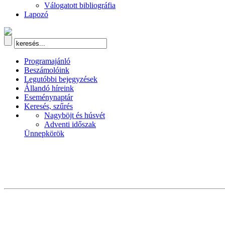
Válogatott bibliográfia
Lapozó
Programajánló
Beszámolóink
Legutóbbi bejegyzések
Állandó híreink
Eseménynaptár
Keresés, szűrés
Nagyböjt és húsvét
Adventi időszak
Ünnepkörök