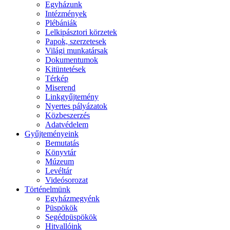
Egyházunk
Intézmények
Plébániák
Lelkipásztori körzetek
Papok, szerzetesek
Világi munkatársak
Dokumentumok
Kitüntetések
Térkép
Miserend
Linkgyűjtemény
Nyertes pályázatok
Közbeszerzés
Adatvédelem
Gyűjteményeink
Bemutatás
Könyvtár
Múzeum
Levéltár
Videósorozat
Történelmünk
Egyházmegyénk
Püspökök
Segédpüspökök
Hitvallóink