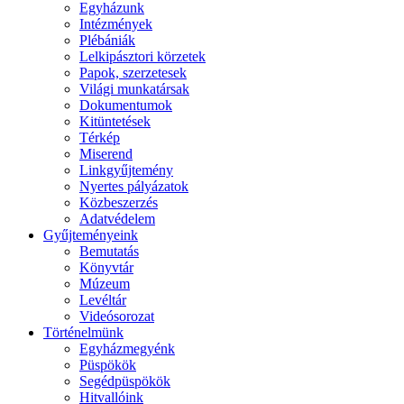
Egyházunk
Intézmények
Plébániák
Lelkipásztori körzetek
Papok, szerzetesek
Világi munkatársak
Dokumentumok
Kitüntetések
Térkép
Miserend
Linkgyűjtemény
Nyertes pályázatok
Közbeszerzés
Adatvédelem
Gyűjteményeink
Bemutatás
Könyvtár
Múzeum
Levéltár
Videósorozat
Történelmünk
Egyházmegyénk
Püspökök
Segédpüspökök
Hitvallóink