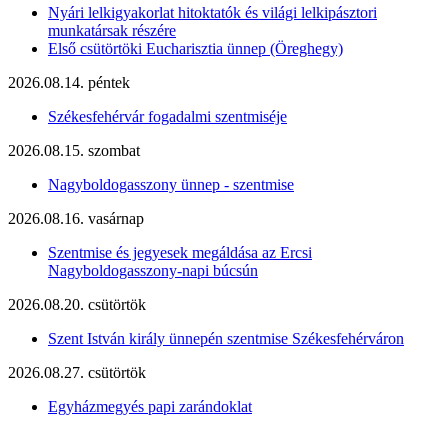
Nyári lelkigyakorlat hitoktatók és világi lelkipásztori
munkatársak részére
Első csütörtöki Eucharisztia ünnep (Öreghegy)
2026.08.14. péntek
Székesfehérvár fogadalmi szentmiséje
2026.08.15. szombat
Nagyboldogasszony ünnep - szentmise
2026.08.16. vasárnap
Szentmise és jegyesek megáldása az Ercsi
Nagyboldogasszony-napi búcsún
2026.08.20. csütörtök
Szent István király ünnepén szentmise Székesfehérváron
2026.08.27. csütörtök
Egyházmegyés papi zarándoklat