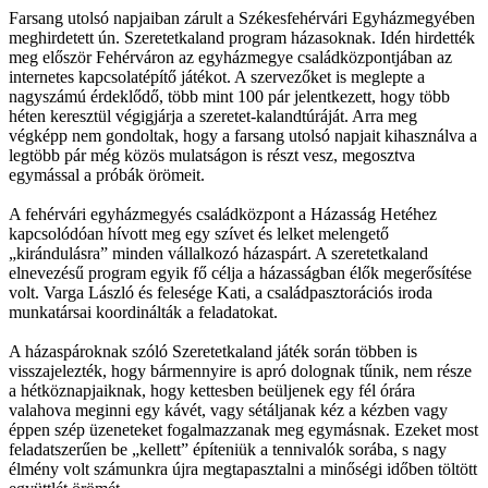
Farsang utolsó napjaiban zárult a Székesfehérvári Egyházmegyében
meghirdetett ún. Szeretetkaland program házasoknak. Idén hirdették
meg először Fehérváron az egyházmegye családközpontjában az
internetes kapcsolatépítő játékot. A szervezőket is meglepte a
nagyszámú érdeklődő, több mint 100 pár jelentkezett, hogy több
héten keresztül végigjárja a szeretet-kalandtúráját. Arra meg
végképp nem gondoltak, hogy a farsang utolsó napjait kihasználva a
legtöbb pár még közös mulatságon is részt vesz, megosztva
egymással a próbák örömeit.
A fehérvári egyházmegyés családközpont a Házasság Hetéhez
kapcsolódóan hívott meg egy szívet és lelket melengető
„kirándulásra” minden vállalkozó házaspárt. A szeretetkaland
elnevezésű program egyik fő célja a házasságban élők megerősítése
volt. Varga László és felesége Kati, a családpasztorációs iroda
munkatársai koordinálták a feladatokat.
A házaspároknak szóló Szeretetkaland játék során többen is
visszajelezték, hogy bármennyire is apró dolognak tűnik, nem része
a hétköznapjaiknak, hogy kettesben beüljenek egy fél órára
valahova meginni egy kávét, vagy sétáljanak kéz a kézben vagy
éppen szép üzeneteket fogalmazzanak meg egymásnak. Ezeket most
feladatszerűen be „kellett” építeniük a tennivalók sorába, s nagy
élmény volt számunkra újra megtapasztalni a minőségi időben töltött