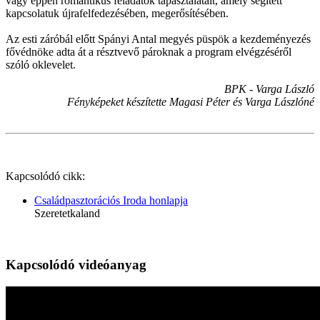
vagy éppen romantikus feladatok tapasztalatait, amely segített
kapcsolatuk újrafelfedezésében, megerősítésében.
Az esti záróbál előtt Spányi Antal megyés püspök a kezdeményezés
fővédnöke adta át a résztvevő pároknak a program elvégzéséről
szóló oklevelet.
BPK - Varga László
Fényképeket készítette Magasi Péter és Varga Lászlóné
Kapcsolódó cikk:
Családpasztorációs Iroda honlapja
Szeretetkaland
Kapcsolódó videóanyag