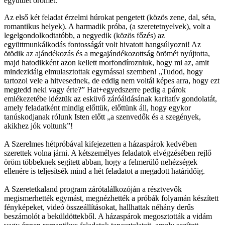
együttlét örömét.
Az első két feladat érzelmi húrokat pengetett (közös zene, dal, séta,
romantikus helyek). A harmadik próba, (a szeretetnyelvek), volt a
legelgondolkodtatóbb, a negyedik (közös főzés) az
együttmunkálkodás fontosságát volt hivatott hangsúlyozni! Az
ötödik az ajándékozás és a megajándékozottság örömét nyújtotta,
majd hatodikként azon kellett morfondírozniuk, hogy mi az, amit
mindezidáig elmulasztottak egymással szemben! „Tudod, hogy
tartozol vele a hitvesednek, de eddig nem voltál képes arra, hogy ezt
megtedd neki vagy érte?” Hat+egyedszerre pedig a párok
emlékezetébe idéztük az esküvő záróáldásának karitatív gondolatát,
amely feladatként mindig előttük, előttünk áll, hogy egykor
tanúskodjanak rólunk Isten előtt „a szenvedők és a szegények,
akikhez jók voltunk”!
A Szerelmes hétpróbával kifejezetten a házaspárok kedvében
szerettek volna járni. A kétszemélyes feladatok elvégzésében rejlő
öröm többeknek segített abban, hogy a felmerülő nehézségek
ellenére is teljesítsék mind a hét feladatot a megadott határidőig.
A Szeretetkaland program zárótalálkozóján a résztvevők
megismerhették egymást, megnézhették a próbák folyamán készített
fényképeket, videó összeállításokat, hallhattak néhány derűs
beszámolót a beküldöttekből. A házaspárok megosztották a vidám