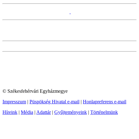
© Székesfehérvári Egyházmegye
Impresszum
|
Püspökség Hivatal e-mail
|
Honlapreferens e-mail
Híreink
|
Média
|
Adattár
|
Gyűjteményeink
|
Történelmünk