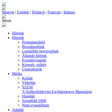
Magyar
|
English
|
Deutsch
|
Francais
|
Italiano
Menü
Híreink
Híreink
Programajánló
Beszámolóink
Legutóbbi bejegyzések
Állandó híreink
Eseménynaptár
Keresés, szűrés
Ünnepkörök
Média
Képtár
Videótár
SZEM
A Székesfehérvári Egyházmegye Magazinja
Hangtár
Szentföld 2008
Napi evangélium
Adattár