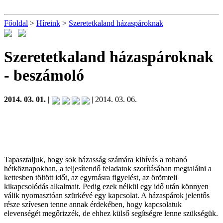
Főoldal
>
Híreink
>
Szeretetkaland házaspároknak
Szeretetkaland házaspároknak
- beszámoló
2014. 03. 01. |
| 2014. 03. 06.
Tapasztaljuk, hogy sok házasság számára kihívás a rohanó
hétköznapokban, a teljesítendő feladatok szorításában megtalálni a
kettesben töltött időt, az egymásra figyelést, az örömteli
kikapcsolódás alkalmait. Pedig ezek nélkül egy idő után könnyen
válik nyomasztóan szürkévé egy kapcsolat. A házaspárok jelentős
része szívesen tenne annak érdekében, hogy kapcsolatuk
elevenségét megőrizzék, de ehhez külső segítségre lenne szükségük.