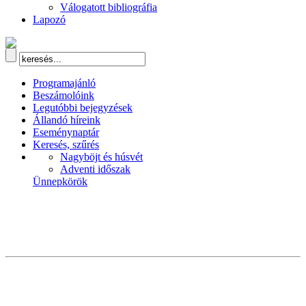
Válogatott bibliográfia
Lapozó
Programajánló
Beszámolóink
Legutóbbi bejegyzések
Állandó híreink
Eseménynaptár
Keresés, szűrés
Nagyböjt és húsvét
Adventi időszak
Ünnepkörök