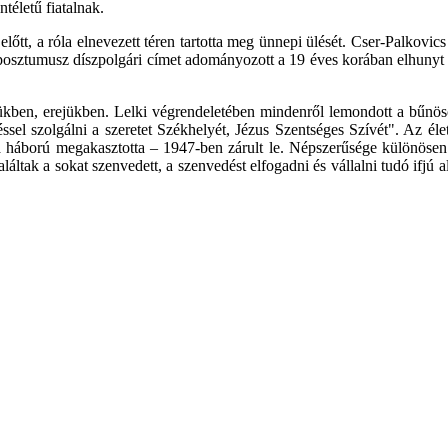
téletű fiatalnak.
előtt, a róla elnevezett téren tartotta meg ünnepi ülését. Cser-Palkovi
os posztumusz díszpolgári címet adományozott a 19 éves korában elhun
gükben, erejükben. Lelki végrendeletében mindenről lemondott a bűnö
vedéssel szolgálni a szeretet Székhelyét, Jézus Szentséges Szívét". Az 
a háború megakasztotta – 1947-ben zárult le. Népszerűsége különösen a
láltak a sokat szenvedett, a szenvedést elfogadni és vállalni tudó ifjú 