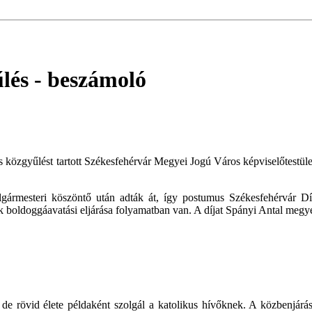
űlés
- beszámoló
 közgyűlést tartott Székesfehérvár Megyei Jogú Város képviselőtestül
gármesteri köszöntő után adták át, így postumus Székesfehérvár Dísz
k boldoggáavatási eljárása folyamatban van. A díjat Spányi Antal megyé
t, de rövid élete példaként szolgál a katolikus hívőknek. A közbenj