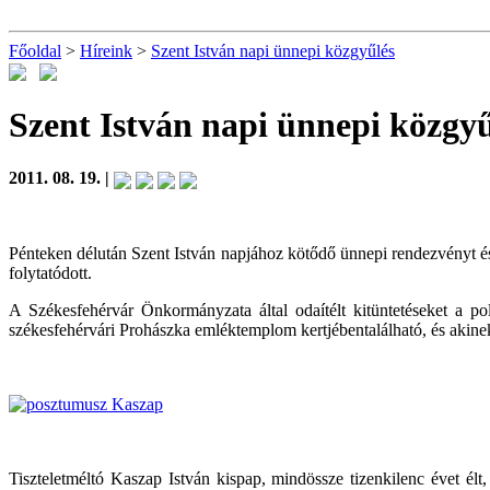
Főoldal
>
Híreink
>
Szent István napi ünnepi közgyűlés
Szent István napi ünnepi közgy
2011. 08. 19. |
Pénteken délután Szent István napjához kötődő ünnepi rendezvényt és
folytatódott.
A Székesfehérvár Önkormányzata által odaítélt kitüntetéseket a pol
székesfehérvári Prohászka emléktemplom kertjébentalálható, és akine
Tiszteletméltó Kaszap István kispap, mindössze tizenkilenc évet él