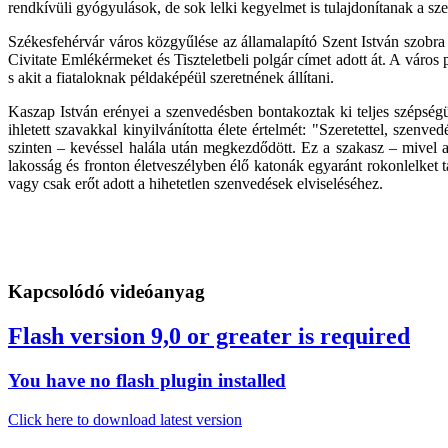
rendkívüli gyógyulások, de sok lelki kegyelmet is tulajdonítanak a szen
Székesfehérvár város közgyűlése az államalapító Szent István szobra 
Civitate Emlékérmeket és Tiszteletbeli polgár címet adott át. A vár
s akit a fiataloknak példaképéül szeretnének állítani.
Kaszap István erényei a szenvedésben bontakoztak ki teljes szépsé
ihletett szavakkal kinyilvánította élete értelmét: "Szeretettel, szen
szinten – kevéssel halála után megkezdődött. Ez a szakasz – mivel 
lakosság és fronton életveszélyben élő katonák egyaránt rokonlelket ta
vagy csak erőt adott a hihetetlen szenvedések elviseléséhez.
Kapcsolódó videóanyag
Flash version 9,0 or greater is required
You have no flash plugin installed
Click here to download latest version