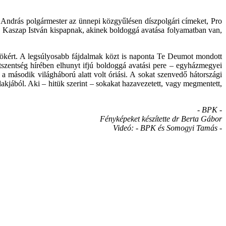
cs András polgármester az ünnepi közgyűlésen díszpolgári címeket, Pro
yt Kaszap István kispapnak, akinek boldoggá avatása folyamatban van,
sökért. A legsúlyosabb fájdalmak közt is naponta Te Deumot mondott
életszentség hírében elhunyt ifjú boldoggá avatási pere – egyházmegyei
 második világháború alatt volt óriási. A sokat szenvedő hátországi
alakjából. Aki – hitük szerint – sokakat hazavezetett, vagy megmentett,
- BPK -
Fényképeket készítette dr Berta Gábor
Videó: - BPK és Somogyi Tamás -