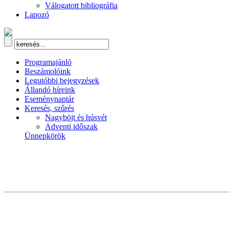
Válogatott bibliográfia
Lapozó
Programajánló
Beszámolóink
Legutóbbi bejegyzések
Állandó híreink
Eseménynaptár
Keresés, szűrés
Nagyböjt és húsvét
Adventi időszak
Ünnepkörök