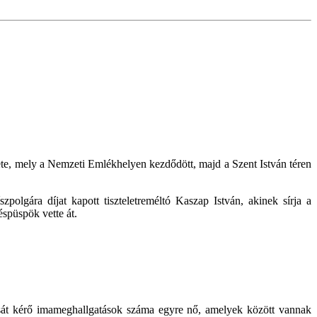
ete, mely a Nemzeti Emlékhelyen kezdődött, majd a Szent István téren
polgára díjat kapott tiszteletreméltó Kaszap István, akinek sírja a
spüspök vette át.
árását kérő imameghallgatások száma egyre nő, amelyek között vannak