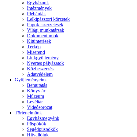
Egyházunk
Intézmények
Plébániák
Lelkipásztori körzetek
Papok, szerzetesek
Világi munkatársak
Dokumentumok
Kitüntetések
Térkép
Miserend
Linkgyűjtemény
Nyertes pályázatok
Közbeszerzés
Adatvédelem
Gyűjteményeink
Bemutatás
Könyvtár
Múzeum
Levéltár
Videósorozat
Történelmünk
Egyházmegyénk
Püspökök
Segédpüspökök
Hitvallóink