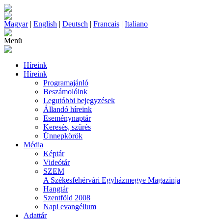
Magyar
|
English
|
Deutsch
|
Francais
|
Italiano
Menü
Híreink
Híreink
Programajánló
Beszámolóink
Legutóbbi bejegyzések
Állandó híreink
Eseménynaptár
Keresés, szűrés
Ünnepkörök
Média
Képtár
Videótár
SZEM
A Székesfehérvári Egyházmegye Magazinja
Hangtár
Szentföld 2008
Napi evangélium
Adattár