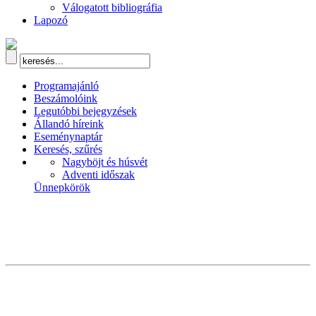
Válogatott bibliográfia
Lapozó
Programajánló
Beszámolóink
Legutóbbi bejegyzések
Állandó híreink
Eseménynaptár
Keresés, szűrés
Nagyböjt és húsvét
Adventi időszak
Ünnepkörök