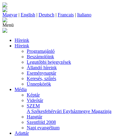
Magyar
|
English
|
Deutsch
|
Francais
|
Italiano
Menü
Híreink
Híreink
Programajánló
Beszámolóink
Legutóbbi bejegyzések
Állandó híreink
Eseménynaptár
Keresés, szűrés
Ünnepkörök
Média
Képtár
Videótár
SZEM
A Székesfehérvári Egyházmegye Magazinja
Hangtár
Szentföld 2008
Napi evangélium
Adattár