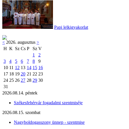
Papi lelkigyakorlat
<
2026. augusztus
>
H
K
Sz
Cs
P
Sz
V
1
2
3
4
5
6
7
8
9
10
11
12
13
14
15
16
17
18
19
20
21
22
23
24
25
26
27
28
29
30
31
2026.08.14. péntek
Székesfehérvár fogadalmi szentmiséje
2026.08.15. szombat
Nagyboldogasszony ünnep - szentmise