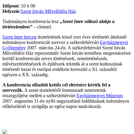
Időpont
: 10 h 00
Helyszín
:
Szent István Művelődési Ház
Tudományos konferencia lesz
„Szent Imre változó alakja a
történelemben”
– címmel.
Szent Imre herceg
tiszteletének közel ezer éves történetét áttekintő
tudományos konferenciát szervez a székesfehérvári
Egyházmegyei
Gyűjtemény
2007. március 24-én. A székesfehérvári Szent István
Művelődési Ház reprezentatív Szent István termében megrendezésre
kerülő konferencián neves történészek, zenetörténészek,
művészettörténészek és építészek tekintik át a szent kultuszának
történetét hazai és európai emlékein keresztül a XI. századtól
egészen a XX. századig.
A konferencia előadóit kettős cél elérésére kérték fel a
szervezők.
A szent tiszteletéről fennmaradt ismereteink
összegyűjtése mellett a székesfehérvári
Egyházmegyei Múzeum
2007. augusztus 11-én nyíló nagyszabású kiállításának tudományos
előkészítését is szolgálja az egész napos tanácskozás.