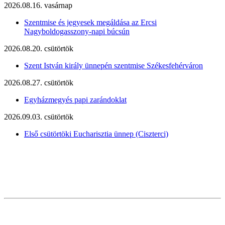
2026.08.16. vasárnap
Szentmise és jegyesek megáldása az Ercsi
Nagyboldogasszony-napi búcsún
2026.08.20. csütörtök
Szent István király ünnepén szentmise Székesfehérváron
2026.08.27. csütörtök
Egyházmegyés papi zarándoklat
2026.09.03. csütörtök
Első csütörtöki Eucharisztia ünnep (Ciszterci)