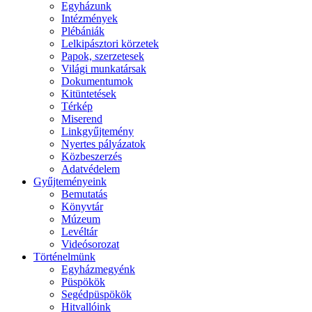
Egyházunk
Intézmények
Plébániák
Lelkipásztori körzetek
Papok, szerzetesek
Világi munkatársak
Dokumentumok
Kitüntetések
Térkép
Miserend
Linkgyűjtemény
Nyertes pályázatok
Közbeszerzés
Adatvédelem
Gyűjteményeink
Bemutatás
Könyvtár
Múzeum
Levéltár
Videósorozat
Történelmünk
Egyházmegyénk
Püspökök
Segédpüspökök
Hitvallóink