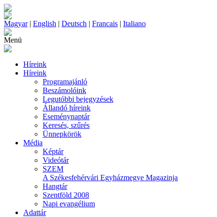
Magyar
|
English
|
Deutsch
|
Francais
|
Italiano
Menü
Híreink
Híreink
Programajánló
Beszámolóink
Legutóbbi bejegyzések
Állandó híreink
Eseménynaptár
Keresés, szűrés
Ünnepkörök
Média
Képtár
Videótár
SZEM
A Székesfehérvári Egyházmegye Magazinja
Hangtár
Szentföld 2008
Napi evangélium
Adattár