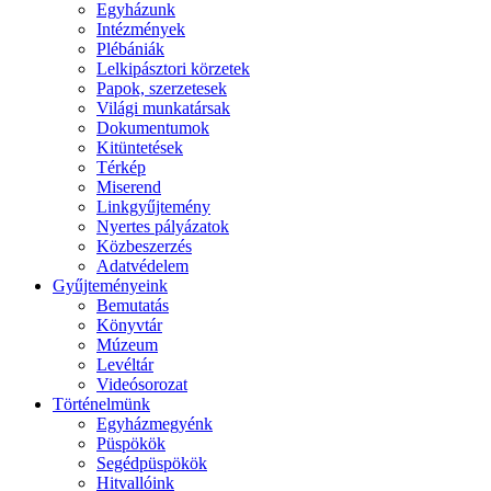
Egyházunk
Intézmények
Plébániák
Lelkipásztori körzetek
Papok, szerzetesek
Világi munkatársak
Dokumentumok
Kitüntetések
Térkép
Miserend
Linkgyűjtemény
Nyertes pályázatok
Közbeszerzés
Adatvédelem
Gyűjteményeink
Bemutatás
Könyvtár
Múzeum
Levéltár
Videósorozat
Történelmünk
Egyházmegyénk
Püspökök
Segédpüspökök
Hitvallóink