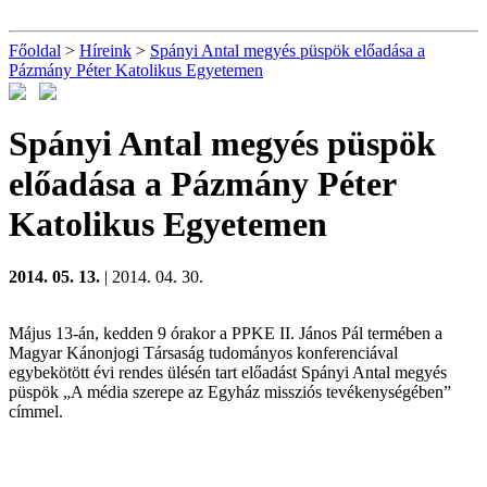
Főoldal
>
Híreink
>
Spányi Antal megyés püspök előadása a
Pázmány Péter Katolikus Egyetemen
Spányi Antal megyés püspök
előadása a Pázmány Péter
Katolikus Egyetemen
2014. 05. 13.
| 2014. 04. 30.
Május 13-án, kedden 9 órakor a PPKE II. János Pál termében a
Magyar Kánonjogi Társaság tudományos konferenciával
egybekötött évi rendes ülésén tart előadást Spányi Antal megyés
püspök „A média szerepe az Egyház missziós tevékenységében”
címmel.