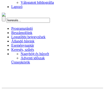
Válogatott bibliográfia
Lapozó
Programajánló
Beszámolóink
Legutóbbi bejegyzések
Állandó híreink
Eseménynaptár
Keresés, szűrés
Nagyböjt és húsvét
Adventi időszak
Ünnepkörök