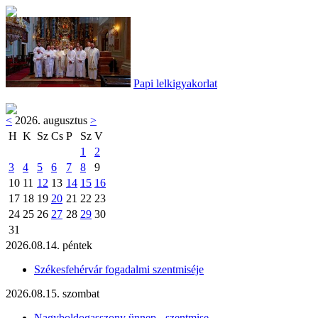
Papi lelkigyakorlat
<
2026. augusztus
>
H
K
Sz
Cs
P
Sz
V
1
2
3
4
5
6
7
8
9
10
11
12
13
14
15
16
17
18
19
20
21
22
23
24
25
26
27
28
29
30
31
2026.08.14. péntek
Székesfehérvár fogadalmi szentmiséje
2026.08.15. szombat
Nagyboldogasszony ünnep - szentmise