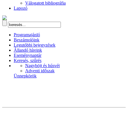
Válogatott bibliográfia
Lapozó
Programajánló
Beszámolóink
Legutóbbi bejegyzések
Állandó híreink
Eseménynaptár
Keresés, szűrés
Nagyböjt és húsvét
Adventi időszak
Ünnepkörök