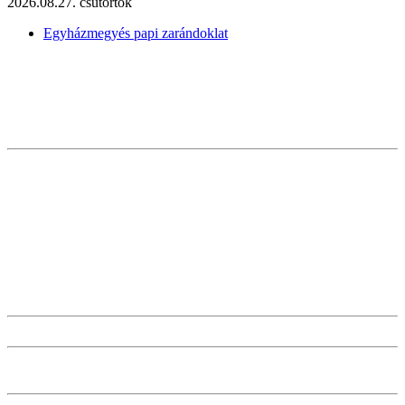
2026.08.27. csütörtök
Egyházmegyés papi zarándoklat