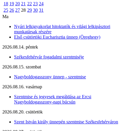
18
19
20
21
22
23
24
25
26
27
28
29
30
31
Ma
Nyári lelkigyakorlat hitoktatók és világi lelkipásztori
munkatársak részére
Első csütörtöki Eucharisztia ünnep (Öreghegy)
2026.08.14. péntek
Székesfehérvár fogadalmi szentmiséje
2026.08.15. szombat
Nagyboldogasszony ünnep - szentmise
2026.08.16. vasárnap
Szentmise és jegyesek megáldása az Ercsi
Nagyboldogasszony-napi búcsún
2026.08.20. csütörtök
Szent István király ünnepén szentmise Székesfehérváron