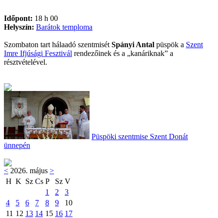
Időpont:
18 h 00
Helyszín:
Barátok temploma
Szombaton tart hálaadó szentmisét
Spányi Antal
püspök a
Szent
Imre Ifjúsági Fesztivál
rendezőinek és a „kanáriknak” a
résztvételével.
Püspöki szentmise Szent Donát
ünnepén
<
2026. május
>
H
K
Sz
Cs
P
Sz
V
1
2
3
4
5
6
7
8
9
10
11
12
13
14
15
16
17