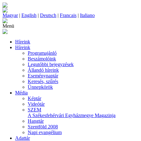
Magyar
|
English
|
Deutsch
|
Francais
|
Italiano
Menü
Híreink
Híreink
Programajánló
Beszámolóink
Legutóbbi bejegyzések
Állandó híreink
Eseménynaptár
Keresés, szűrés
Ünnepkörök
Média
Képtár
Videótár
SZEM
A Székesfehérvári Egyházmegye Magazinja
Hangtár
Szentföld 2008
Napi evangélium
Adattár