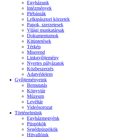
Egyházunk
Intézmények
Plébániák
Lelkipásztori körzetek
Papok, szerzetesek
Világi munkatársak
Dokumentumok
Kitüntetések
Térkép
Miserend
Linkgyűjtemény
Nyertes pályázatok
Közbeszerzés
Adatvédelem
Gyűjteményeink
Bemutatás
Könyvtár
Múzeum
Levéltár
Videósorozat
Történelmünk
Egyházmegyénk
Püspökök
Segédpüspökök
Hitvallóink