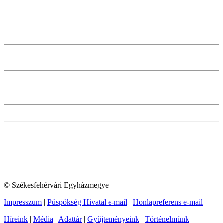
© Székesfehérvári Egyházmegye
Impresszum
|
Püspökség Hivatal e-mail
|
Honlapreferens e-mail
Híreink
|
Média
|
Adattár
|
Gyűjteményeink
|
Történelmünk