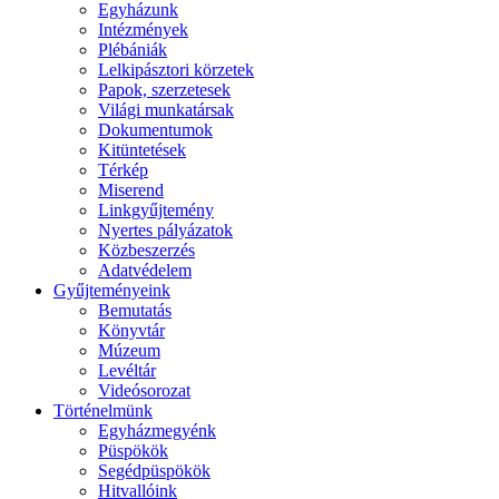
Egyházunk
Intézmények
Plébániák
Lelkipásztori körzetek
Papok, szerzetesek
Világi munkatársak
Dokumentumok
Kitüntetések
Térkép
Miserend
Linkgyűjtemény
Nyertes pályázatok
Közbeszerzés
Adatvédelem
Gyűjteményeink
Bemutatás
Könyvtár
Múzeum
Levéltár
Videósorozat
Történelmünk
Egyházmegyénk
Püspökök
Segédpüspökök
Hitvallóink