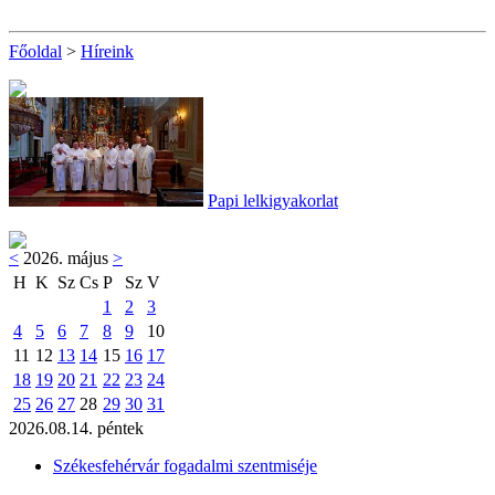
Főoldal
>
Híreink
Papi lelkigyakorlat
<
2026. május
>
H
K
Sz
Cs
P
Sz
V
1
2
3
4
5
6
7
8
9
10
11
12
13
14
15
16
17
18
19
20
21
22
23
24
25
26
27
28
29
30
31
2026.08.14. péntek
Székesfehérvár fogadalmi szentmiséje