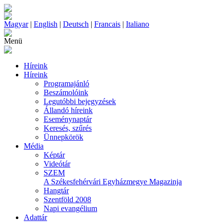
Magyar
|
English
|
Deutsch
|
Francais
|
Italiano
Menü
Híreink
Híreink
Programajánló
Beszámolóink
Legutóbbi bejegyzések
Állandó híreink
Eseménynaptár
Keresés, szűrés
Ünnepkörök
Média
Képtár
Videótár
SZEM
A Székesfehérvári Egyházmegye Magazinja
Hangtár
Szentföld 2008
Napi evangélium
Adattár