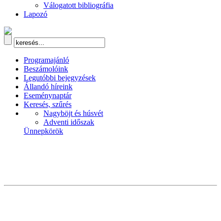
Válogatott bibliográfia
Lapozó
Programajánló
Beszámolóink
Legutóbbi bejegyzések
Állandó híreink
Eseménynaptár
Keresés, szűrés
Nagyböjt és húsvét
Adventi időszak
Ünnepkörök