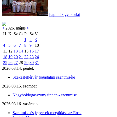
Papi lelkigyakorlat
<
2026. május
>
H
K
Sz
Cs
P
Sz
V
1
2
3
4
5
6
7
8
9
10
11
12
13
14
15
16
17
18
19
20
21
22
23
24
25
26
27
28
29
30
31
2026.08.14. péntek
Székesfehérvár fogadalmi szentmiséje
2026.08.15. szombat
Nagyboldogasszony ünnep - szentmise
2026.08.16. vasárnap
Szentmise és jegyesek megáldása az Ercsi