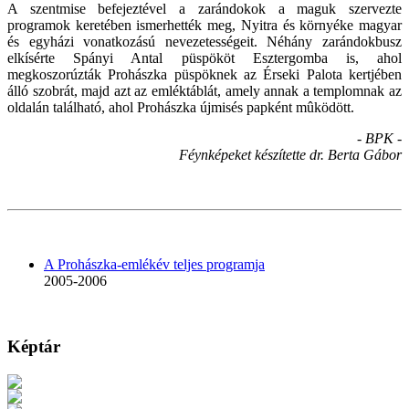
A szentmise befejeztével a zarándokok a maguk szervezte
programok keretében ismerhették meg, Nyitra és környéke magyar
és egyházi vonatkozású nevezetességeit. Néhány zarándokbusz
elkísérte Spányi Antal püspököt Esztergomba is, ahol
megkoszorúzták Prohászka püspöknek az Érseki Palota kertjében
álló szobrát, majd azt az emléktáblát, amely annak a templomnak az
oldalán található, ahol Prohászka újmisés papként mûködött.
- BPK -
Féynképeket készítette dr. Berta Gábor
A Prohászka-emlékév teljes programja
2005-2006
Képtár