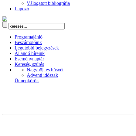
Válogatott bibliográfia
Lapozó
Programajánló
Beszámolóink
Legutóbbi bejegyzések
Állandó híreink
Eseménynaptár
Keresés, szűrés
Nagyböjt és húsvét
Adventi időszak
Ünnepkörök