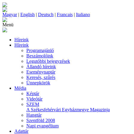
Magyar
|
English
|
Deutsch
|
Francais
|
Italiano
Menü
Híreink
Híreink
Programajánló
Beszámolóink
Legutóbbi bejegyzések
Állandó híreink
Eseménynaptár
Keresés, szűrés
Ünnepkörök
Média
Képtár
Videótár
SZEM
A Székesfehérvári Egyházmegye Magazinja
Hangtár
Szentföld 2008
Napi evangélium
Adattár