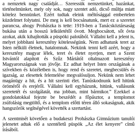
a nemzetek nagy családját… Szeressük nemzetünket, hazánkat,
történelmünket, mely oly sok, nagy szentet adó, dicső múltja miatt
kötelez bennünket. Ezért tudtak eleink méltósággal embertelen
küzdelmet folytatni. De meg is kell bocsánatunk, mert ez a szeretet
parancsa, ahogy Prohászka is tette: 1919-ben a Tanácsköztársaság
bukása után a bosszú lelkületétől óvott. Megbocsátott, sőt óvta
azokat, akik kihajították a püspöki palotából. Vállalni kell a jelent is,
melyet jobbítani keresztény kötelességünk. Nem adhatunk teret az
Isten nélküli életnek, hatalomnak. Nekünk tenni kell azért, hogy a
keresztény magyar lélek, teret és életet nyerjen, mert a Szent
Istvántól alapított és Szûz Máriától oltalmazott keresztény
Magyarországnak van jövője. Ez adhat helyet Isten országának a
szívekben és közéletben is, hogy rend és szeretet, megbecsülés és
igazság, az elesettek felemelése megvalósuljon. Nekünk nem lehet
magánügy a hit, és a hit szerinti élet. Tanúskodnunk kell hitünk
öröméről és erejéről. Vállalni kell egyházunk, hitünk, vallásunk
szeretetét és szolgálatát, ma jobban, mint bármikor.” Ezekkel a
gondolatokkal fejezte be beszédét a főpásztor, a templomot
zsúfolásig megtöltő, és a templom előtti téren álló sokaságnak, akik
hangszórók segítségével követték a szertartást.
A szentmisét követően a budakeszi Prohászka Gimnázium tanulói
jelenetet adtak elő a szentéletû püspök „Az élet kenyere” címû
írásából.