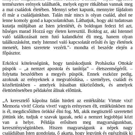
természetes erények találhatók, melyek egyre ritkábban vannak meg
a mai családok életében. Mennyi sebet kapunk, mennyire fájdalom
él már a családjainkban. Talán már nincs is olyan család, ahol ne
lenne komoly gond a kapcsolatokban. Láthatjuk, hogy aki tudatosan
kutatja múltjában az Isten jelenlétét, és boldogan fedezi fel azt,
hûséges marad Hozzá egy életen keresztül. Boldog az, aki Istennel
való találkozásait nem futó kalandként éli meg, hanem olyan
találkozásként, mely Istennel való kapcsolatát erősíti és így életének
menetét, Isten szeretete vezérli.”- mondta el beszéde elején a
főpásztor.
Erkölcsi kötelességünk, hogy tanúskodjunk Prohászka Ottokár
püspök – „a nemzet apostola és tanítója” – életszentségéről. –
folytatta beszédében a megyés püspök. Ennek eszköze pedig,
azoknak az erényeknek a megvalósítása, - személyes, családi és
közéletünkben - amelyek írásaiban tükröződnek, és amelyek
élettörténetében példaként állnak előttünk.
„A keresztelő kápolna falán hirdeti az emléktábla: Virtute vixi!
Memoria vivit! Gloria vivet! vagyis erényesen élt, emlékünkben ma
is él, megdicsőülten örökké élni fog. Mi, akik megtisztelő szeretettel
jöttünk ide, tudjuk e szavak igazak, neki a nemzet legjobbjai közt
van a helye. Példája erősítsen meg magyarságunkban,
kereszténységünkben. Hiszen magyarságunk a népek nagy
családjában Isten gondolata, ő akarta, hogy legyünk és egészítsük ki