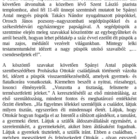
követően átvonultak a közelben lévő Szent László piarista
templomhoz, ahol fél 11-től ünnepi szentmisét mutatott be Spányi
Antal megyés püspök Takács Nándor nyugalmazott püspökkel,
Orosch János pozsony–nagyszombati segédpüspökkel és a
székesfehérvári egyházmegye papságával. A segédpüspök a
szentmise elején meleg szavakkal köszöntötte az egybegyûlteket és
arról beszélt, hogyan lehet példakép a száz évvel ezelőtt élt püspök a
mai zajos, médiától vezérelt világunkban. Mintegy lelki
testamentumként idézett a nagy püspök utolsó szavaiból: „…
csendesedjetek el!”.
A köszöntő szavakat követően Spányi Antal püspök
szentbeszédében Prohászka Ottokár családjának történetét vázolta
fel, idézett a püspök visszaemlékezéseiből, amelyek gyermek- és
fiatalkorára vonatkoztak. Kiemelten beszélt a nyitrai, rózsahegyi,
losonci élményeiről. „Vonzotta a tisztaság, felismerte a
természetfeletti jeleket.” A keresztelésétől az első ministrálásig, az
első szentáldozásig, mindent fontos és meghatározó emlékként
őrzött életében. „Ha figyelmes lélekkel szemléljük a családot, látjuk
milyen tisztán, egyszerûen éli mindennapi életét. Látjuk, hogy
Ottokár hogyan fogadja el az Istentől a rábízott ajándékot, a tanulást,
a gyermeki életet. Látjuk a szülők áldozatvállalását egymásért, a
szerelemükért, a gyermekekért, akiket Isten áldásaként fogadnak.
Látjuk a gyerekek tiszteletét, a szülők iránt. Ebben a családban, -
melyben megszületett és felnövekedett Ottokár, - olyan egyszerû