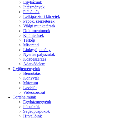
Egyházunk
Intézmények
Plébániák
Lelkipásztori körzetek
Papok, szerzetesek
Világi munkatársak
Dokumentumok
Kitüntetések
Térkép
Miserend
Linkgyűjtemény
Nyertes pályázatok
Közbeszerzés
Adatvédelem
Gyűjteményeink
Bemutatás
Könyvtár
Múzeum
Levéltár
Videósorozat
Történelmünk
Egyházmegyénk
Püspökök
Segédpüspökök
Hitvallóink