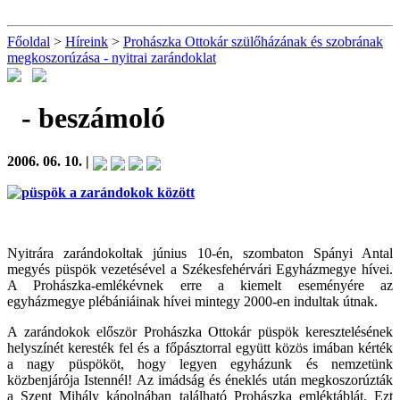
Főoldal
>
Híreink
>
Prohászka Ottokár szülőházának és szobrának
megkoszorúzása - nyitrai zarándoklat
- beszámoló
2006. 06. 10. |
Nyitrára zarándokoltak június 10-én, szombaton Spányi Antal
megyés püspök vezetésével a Székesfehérvári Egyházmegye hívei.
A Prohászka-emlékévnek erre a kiemelt eseményére az
egyházmegye plébániáinak hívei mintegy 2000-en indultak útnak.
A zarándokok először Prohászka Ottokár püspök keresztelésének
helyszínét keresték fel és a főpásztorral együtt közös imában kérték
a nagy püspököt, hogy legyen egyházunk és nemzetünk
közbenjárója Istennél! Az imádság és éneklés után megkoszorúzták
a Szent Mihály kápolnában található Prohászka emléktáblát. Ezt