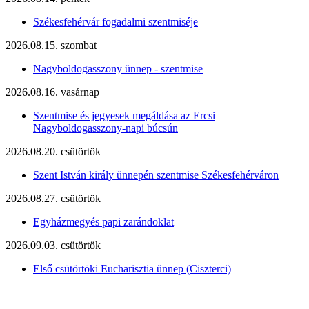
Székesfehérvár fogadalmi szentmiséje
2026.08.15. szombat
Nagyboldogasszony ünnep - szentmise
2026.08.16. vasárnap
Szentmise és jegyesek megáldása az Ercsi
Nagyboldogasszony-napi búcsún
2026.08.20. csütörtök
Szent István király ünnepén szentmise Székesfehérváron
2026.08.27. csütörtök
Egyházmegyés papi zarándoklat
2026.09.03. csütörtök
Első csütörtöki Eucharisztia ünnep (Ciszterci)