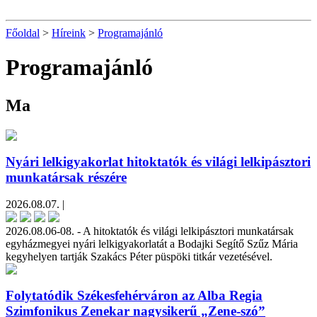
Főoldal
>
Híreink
>
Programajánló
Programajánló
Ma
Nyári lelkigyakorlat hitoktatók és világi lelkipásztori
munkatársak részére
2026.08.07. |
2026.08.06-08. - A hitoktatók és világi lelkipásztori munkatársak
egyházmegyei nyári lelkigyakorlatát a Bodajki Segítő Szűz Mária
kegyhelyen tartják Szakács Péter püspöki titkár vezetésével.
Folytatódik Székesfehérváron az Alba Regia
Szimfonikus Zenekar nagysikerű „Zene-szó”