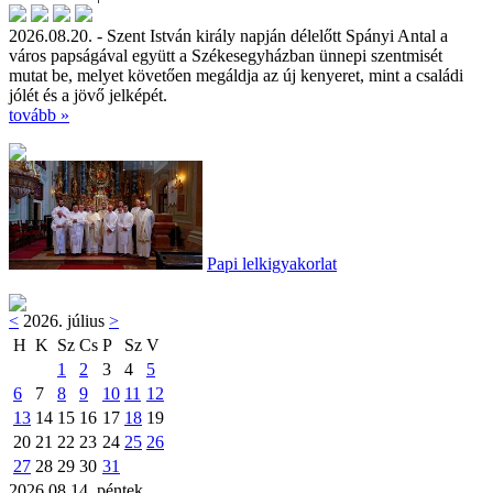
2026.08.20. - Szent István király napján délelőtt Spányi Antal a
város papságával együtt a Székesegyházban ünnepi szentmisét
mutat be, melyet követően megáldja az új kenyeret, mint a családi
jólét és a jövő jelképét.
tovább »
Papi lelkigyakorlat
<
2026. július
>
H
K
Sz
Cs
P
Sz
V
1
2
3
4
5
6
7
8
9
10
11
12
13
14
15
16
17
18
19
20
21
22
23
24
25
26
27
28
29
30
31
2026.08.14. péntek