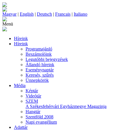
Magyar
|
English
|
Deutsch
|
Francais
|
Italiano
Menü
Híreink
Híreink
Programajánló
Beszámolóink
Legutóbbi bejegyzések
Állandó híreink
Eseménynaptár
Keresés, szűrés
Ünnepkörök
Média
Képtár
Videótár
SZEM
A Székesfehérvári Egyházmegye Magazinja
Hangtár
Szentföld 2008
Napi evangélium
Adattár