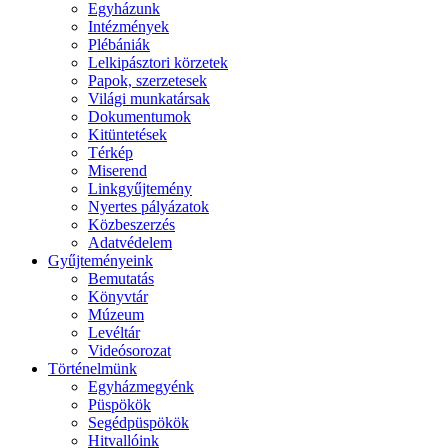
Egyházunk
Intézmények
Plébániák
Lelkipásztori körzetek
Papok, szerzetesek
Világi munkatársak
Dokumentumok
Kitüntetések
Térkép
Miserend
Linkgyűjtemény
Nyertes pályázatok
Közbeszerzés
Adatvédelem
Gyűjteményeink
Bemutatás
Könyvtár
Múzeum
Levéltár
Videósorozat
Történelmünk
Egyházmegyénk
Püspökök
Segédpüspökök
Hitvallóink