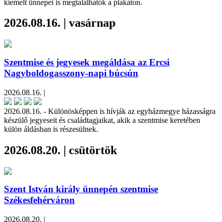
kiemelt ünnepei is megtalálhatók a plakáton.
2026.08.16. | vasárnap
Szentmise és jegyesek megáldása az Ercsi
Nagyboldogasszony-napi búcsún
2026.08.16. |
2026.08.16. - Különösképpen is hívják az egyházmegye házasságra
készülő jegyeseit és családtagjaikat, akik a szentmise keretében
külön áldásban is részesülnek.
2026.08.20. | csütörtök
Szent István király ünnepén szentmise
Székesfehérváron
2026.08.20. |