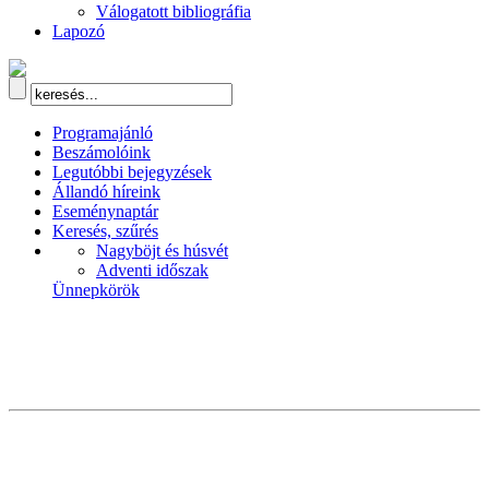
Válogatott bibliográfia
Lapozó
Programajánló
Beszámolóink
Legutóbbi bejegyzések
Állandó híreink
Eseménynaptár
Keresés, szűrés
Nagyböjt és húsvét
Adventi időszak
Ünnepkörök