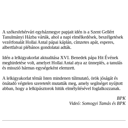
A székesfehérvári egyházmegye papjait idén is a Szent Gellért
Tanulmányi Házba várták, ahol a napi elmélkedések, beszélgetések
vezérfonalát Hollai Antal pápai káplán, címzetes apát, esperes,
albertfalvai plébános gondolatai adták.
Idén a lelkigyakorlat aktualitása XVI. Benedek pápa Hit Évének
meghirdetése volt, amelyet Hollai Antal atya az ünneplés, a tanulás
és misszió hármas egységeként elemzett.
A lelkigyakorlat témái Isten mindenen túlmutató, örök jóságát és
önátadó végtelen szeretetét mutatták meg, amely segítséget nyújtott
abban, hogy a lelkipásztorok hitük elmélyítésével foglalkozzanak.
BPK
Videó: Somogyi Tamás és BPK