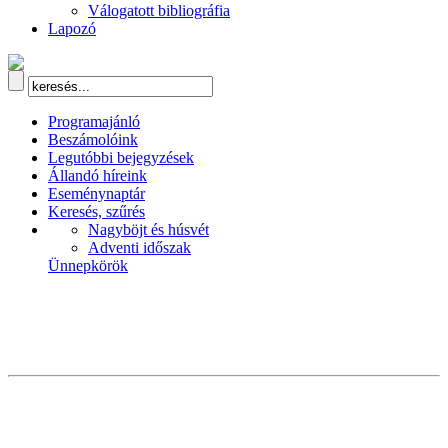
Válogatott bibliográfia
Lapozó
Programajánló
Beszámolóink
Legutóbbi bejegyzések
Állandó híreink
Eseménynaptár
Keresés, szűrés
Nagyböjt és húsvét
Adventi időszak
Ünnepkörök