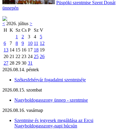
Püspöki szentmise Szent Donát
ünnepén
<
2026. július
>
H
K
Sz
Cs
P
Sz
V
1
2
3
4
5
6
7
8
9
10
11
12
13
14
15
16
17
18
19
20
21
22
23
24
25
26
27
28
29
30
31
2026.08.14. péntek
Székesfehérvár fogadalmi szentmiséje
2026.08.15. szombat
Nagyboldogasszony ünnep - szentmise
2026.08.16. vasárnap
Szentmise és jegyesek megáldása az Ercsi
Nagyboldogasszony-napi búcsún