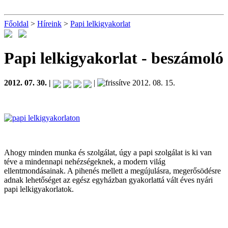
Főoldal
>
Híreink
>
Papi lelkigyakorlat
Papi lelkigyakorlat
- beszámoló
2012. 07. 30. |
|
2012. 08. 15.
Ahogy minden munka és szolgálat, úgy a papi szolgálat is ki van
téve a mindennapi nehézségeknek, a modern világ
ellentmondásainak. A pihenés mellett a megújulásra, megerősödésre
adnak lehetőséget az egész egyházban gyakorlattá vált éves nyári
papi lelkigyakorlatok.