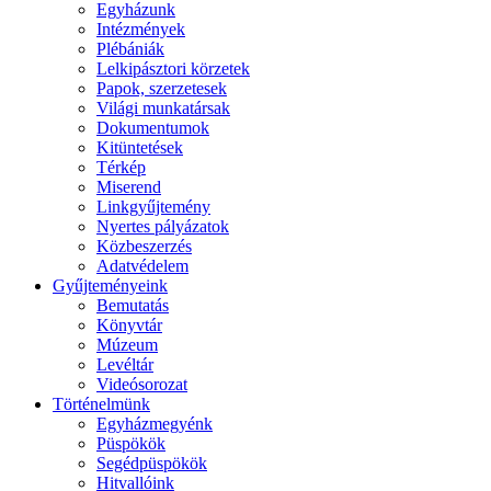
Egyházunk
Intézmények
Plébániák
Lelkipásztori körzetek
Papok, szerzetesek
Világi munkatársak
Dokumentumok
Kitüntetések
Térkép
Miserend
Linkgyűjtemény
Nyertes pályázatok
Közbeszerzés
Adatvédelem
Gyűjteményeink
Bemutatás
Könyvtár
Múzeum
Levéltár
Videósorozat
Történelmünk
Egyházmegyénk
Püspökök
Segédpüspökök
Hitvallóink