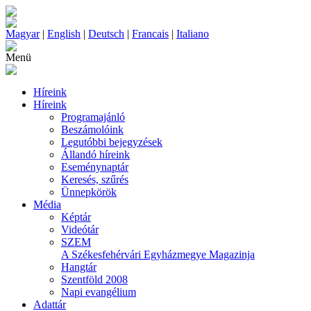
Magyar
|
English
|
Deutsch
|
Francais
|
Italiano
Menü
Híreink
Híreink
Programajánló
Beszámolóink
Legutóbbi bejegyzések
Állandó híreink
Eseménynaptár
Keresés, szűrés
Ünnepkörök
Média
Képtár
Videótár
SZEM
A Székesfehérvári Egyházmegye Magazinja
Hangtár
Szentföld 2008
Napi evangélium
Adattár