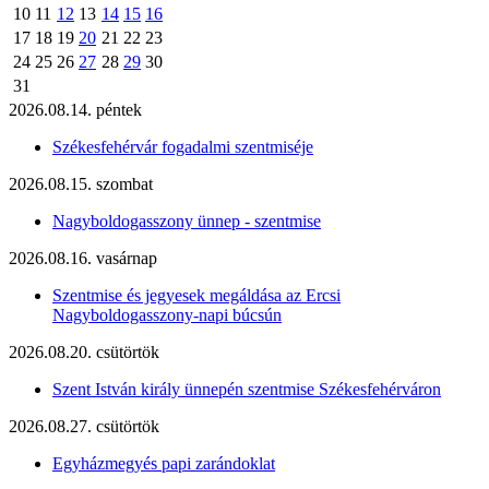
10
11
12
13
14
15
16
17
18
19
20
21
22
23
24
25
26
27
28
29
30
31
2026.08.14. péntek
Székesfehérvár fogadalmi szentmiséje
2026.08.15. szombat
Nagyboldogasszony ünnep - szentmise
2026.08.16. vasárnap
Szentmise és jegyesek megáldása az Ercsi
Nagyboldogasszony-napi búcsún
2026.08.20. csütörtök
Szent István király ünnepén szentmise Székesfehérváron
2026.08.27. csütörtök
Egyházmegyés papi zarándoklat