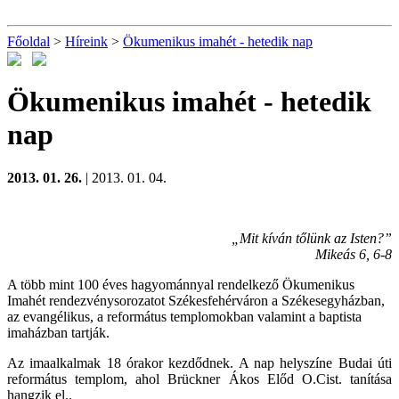
Főoldal
>
Híreink
>
Ökumenikus imahét - hetedik nap
Ökumenikus imahét - hetedik
nap
2013. 01. 26.
| 2013. 01. 04.
„Mit kíván tőlünk az Isten?”
Mikeás 6, 6-8
A több mint 100 éves hagyománnyal rendelkező Ökumenikus
Imahét rendezvénysorozatot Székesfehérváron a Székesegyházban,
az evangélikus, a református templomokban valamint a baptista
imaházban tartják.
Az imaalkalmak 18 órakor kezdődnek. A nap helyszíne Budai úti
református templom, ahol Brückner Ákos Előd O.Cist. tanítása
hangzik el..