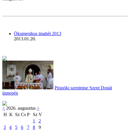
Ökumenikus imahét 2013
2013.01.20.
Püspöki szentmise Szent Donát
ünnepén
<
2026. augusztus
>
H
K
Sz
Cs
P
Sz
V
1
2
3
4
5
6
7
8
9