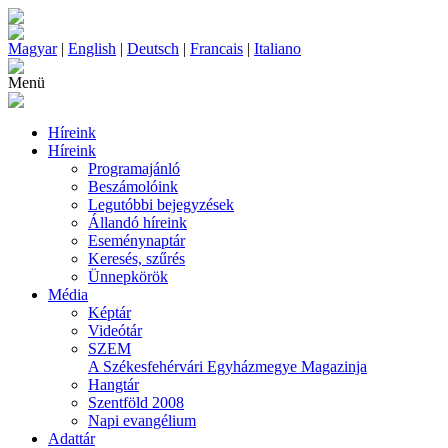
Magyar
|
English
|
Deutsch
|
Francais
|
Italiano
Menü
Híreink
Híreink
Programajánló
Beszámolóink
Legutóbbi bejegyzések
Állandó híreink
Eseménynaptár
Keresés, szűrés
Ünnepkörök
Média
Képtár
Videótár
SZEM
A Székesfehérvári Egyházmegye Magazinja
Hangtár
Szentföld 2008
Napi evangélium
Adattár