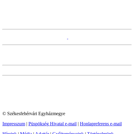
© Székesfehérvári Egyházmegye
Impresszum
|
Püspökség Hivatal e-mail
|
Honlapreferens e-mail
Híreink
|
Média
|
Adattár
|
Gyűjteményeink
|
Történelmünk