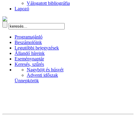
Válogatott bibliográfia
Lapozó
Programajánló
Beszámolóink
Legutóbbi bejegyzések
Állandó híreink
Eseménynaptár
Keresés, szűrés
Nagyböjt és húsvét
Adventi időszak
Ünnepkörök