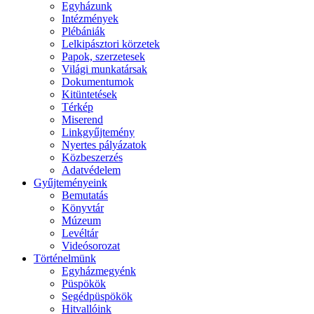
Egyházunk
Intézmények
Plébániák
Lelkipásztori körzetek
Papok, szerzetesek
Világi munkatársak
Dokumentumok
Kitüntetések
Térkép
Miserend
Linkgyűjtemény
Nyertes pályázatok
Közbeszerzés
Adatvédelem
Gyűjteményeink
Bemutatás
Könyvtár
Múzeum
Levéltár
Videósorozat
Történelmünk
Egyházmegyénk
Püspökök
Segédpüspökök
Hitvallóink