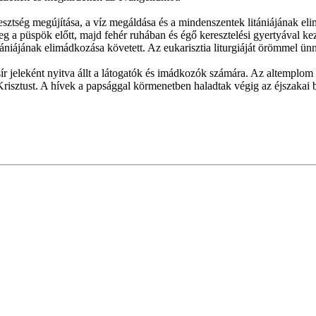
resztség megújítása, a víz megáldása és a mindenszentek litániájának e
eg a püspök előtt, majd fehér ruhában és égő keresztelési gyertyával k
ániájának elimádkozása követett. Az eukarisztia liturgiáját örömmel ün
r jeleként nyitva állt a látogatók és imádkozók számára. Az altemplom 
s Krisztust. A hívek a papsággal körmenetben haladtak végig az éjszaka