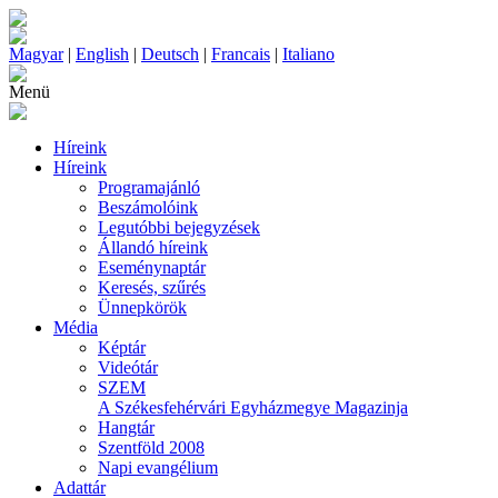
Magyar
|
English
|
Deutsch
|
Francais
|
Italiano
Menü
Híreink
Híreink
Programajánló
Beszámolóink
Legutóbbi bejegyzések
Állandó híreink
Eseménynaptár
Keresés, szűrés
Ünnepkörök
Média
Képtár
Videótár
SZEM
A Székesfehérvári Egyházmegye Magazinja
Hangtár
Szentföld 2008
Napi evangélium
Adattár