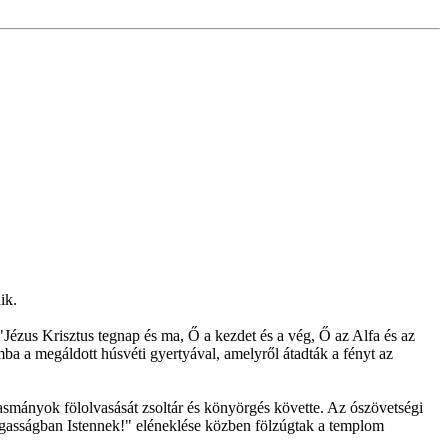
ik.
Jézus Krisztus tegnap és ma, Ő a kezdet és a vég, Ő az Alfa és az
 a megáldott húsvéti gyertyával, amelyről átadták a fényt az
smányok fölolvasását zsoltár és könyörgés követte. Az ószövetségi
 magasságban Istennek!" eléneklése közben fölzúgtak a templom