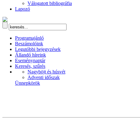
Válogatott bibliográfia
Lapozó
Programajánló
Beszámolóink
Legutóbbi bejegyzések
Állandó híreink
Eseménynaptár
Keresés, szűrés
Nagyböjt és húsvét
Adventi időszak
Ünnepkörök