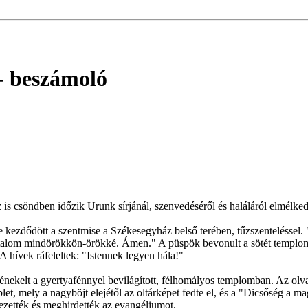
- beszámoló
s csöndben időzik Urunk sírjánál, szenvedéséről és haláláról elmélked
ezdődött a szentmise a Székesegyház belső terében, tűzszenteléssel. "
alom mindörökkön-örökké. Ámen." A püspök bevonult a sötét templomba
A hívek ráfeleltek: "Istennek legyen hála!"
nekelt a gyertyafénnyel bevilágított, félhomályos templomban. Az olva
plet, mely a nagyböjt elejétől az oltárképet fedte el, és a "Dicsőség a
vezették és meghirdették az evangéliumot.