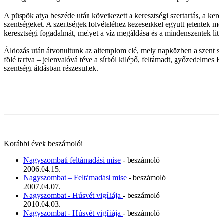
A püspök atya beszéde után következett a keresztségi szertartás, a ke
szentségeket. A szentségek fölvételéhez kezeseikkel együtt jelentek m
keresztségi fogadalmát, melyet a víz megáldása és a mindenszentek lit
Áldozás után átvonultunk az altemplom elé, mely napközben a szent sí
fölé tartva – jelenvalóvá téve a sírból kilépő, feltámadt, győzedelme
szentségi áldásban részesültek.
Korábbi évek beszámolói
Nagyszombati feltámadási mise
- beszámoló
2006.04.15.
Nagyszombat – Feltámadási mise
- beszámoló
2007.04.07.
Nagyszombat - Húsvét vigíliája
- beszámoló
2010.04.03.
Nagyszombat - Húsvét vigíliája
- beszámoló