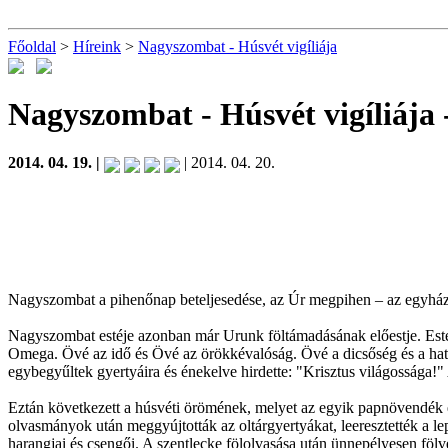
Főoldal
>
Híreink
>
Nagyszombat - Húsvét vigíliája
Nagyszombat - Húsvét vigíliája
2014. 04. 19. |
| 2014. 04. 20.
Nagyszombat a pihenőnap beteljesedése, az Úr megpihen – az egyház i
Nagyszombat estéje azonban már Urunk föltámadásának előestje. Este k
Omega. Övé az idő és Övé az örökkévalóság. Övé a dicsőség és a hat
egybegyűltek gyertyáira és énekelve hirdette: "Krisztus világossága!" 
Eztán következett a húsvéti örömének, melyet az egyik papnövendék é
olvasmányok után meggyújtották az oltárgyertyákat, leeresztették a le
harangjai és csengői. A szentlecke fölolvasása után ünnepélyesen föl