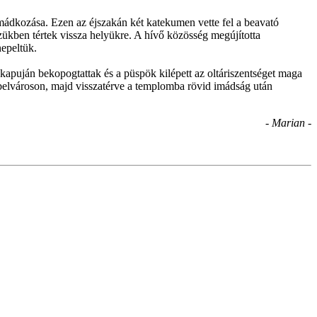
limádkozása. Ezen az éjszakán két katekumen vette fel a beavató
ezükben tértek vissza helyükre. A hívő közösség megújította
nepeltük.
kapuján bekopogtattak és a püspök kilépett az oltáriszentséget maga
i belvároson, majd visszatérve a templomba rövid imádság után
- Marian -