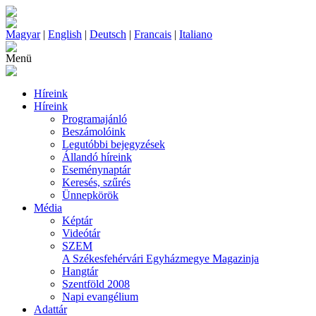
Magyar
|
English
|
Deutsch
|
Francais
|
Italiano
Menü
Híreink
Híreink
Programajánló
Beszámolóink
Legutóbbi bejegyzések
Állandó híreink
Eseménynaptár
Keresés, szűrés
Ünnepkörök
Média
Képtár
Videótár
SZEM
A Székesfehérvári Egyházmegye Magazinja
Hangtár
Szentföld 2008
Napi evangélium
Adattár