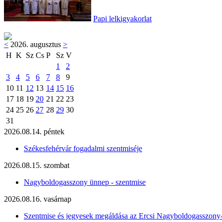
Papi lelkigyakorlat
<
2026. augusztus
>
H
K
Sz
Cs
P
Sz
V
1
2
3
4
5
6
7
8
9
10
11
12
13
14
15
16
17
18
19
20
21
22
23
24
25
26
27
28
29
30
31
2026.08.14. péntek
Székesfehérvár fogadalmi szentmiséje
2026.08.15. szombat
Nagyboldogasszony ünnep - szentmise
2026.08.16. vasárnap
Szentmise és jegyesek megáldása az Ercsi Nagyboldogasszony