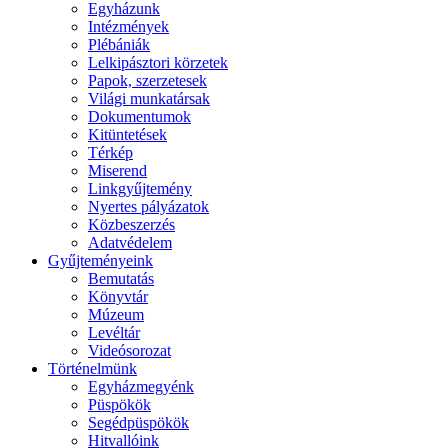
Egyházunk
Intézmények
Plébániák
Lelkipásztori körzetek
Papok, szerzetesek
Világi munkatársak
Dokumentumok
Kitüntetések
Térkép
Miserend
Linkgyűjtemény
Nyertes pályázatok
Közbeszerzés
Adatvédelem
Gyűjteményeink
Bemutatás
Könyvtár
Múzeum
Levéltár
Videósorozat
Történelmünk
Egyházmegyénk
Püspökök
Segédpüspökök
Hitvallóink