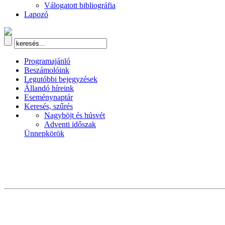
Válogatott bibliográfia
Lapozó
Programajánló
Beszámolóink
Legutóbbi bejegyzések
Állandó híreink
Eseménynaptár
Keresés, szűrés
Nagyböjt és húsvét
Adventi időszak
Ünnepkörök