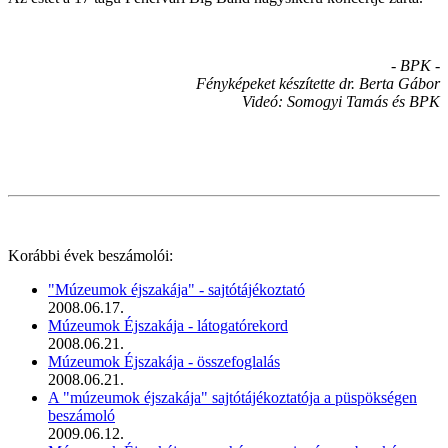
- BPK -
Fényképeket készítette dr. Berta Gábo
r
Videó: Somogyi Tamás és BPK
Korábbi évek beszámolói:
"Múzeumok éjszakája" - sajtótájékoztató
2008.06.17.
Múzeumok Éjszakája - látogatórekord
2008.06.21.
Múzeumok Éjszakája - összefoglalás
2008.06.21.
A "múzeumok éjszakája" sajtótájékoztatója a püspökségen
beszámoló
2009.06.12.