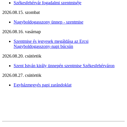
Székesfehérvár fogadalmi szentmiséje
2026.08.15. szombat
Nagyboldogasszony ünnep - szentmise
2026.08.16. vasárnap
Szentmise és jegyesek megáldása az Ercsi
Nagyboldogasszony-napi búcsún
2026.08.20. csütörtök
Szent István király ünnepén szentmise Székesfehérváron
2026.08.27. csütörtök
Egyházmegyés papi zarándoklat