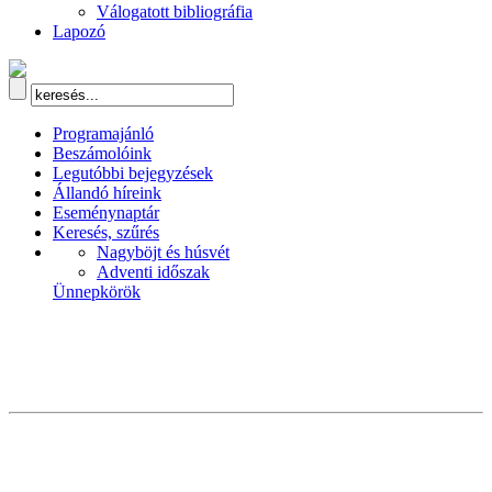
Válogatott bibliográfia
Lapozó
Programajánló
Beszámolóink
Legutóbbi bejegyzések
Állandó híreink
Eseménynaptár
Keresés, szűrés
Nagyböjt és húsvét
Adventi időszak
Ünnepkörök