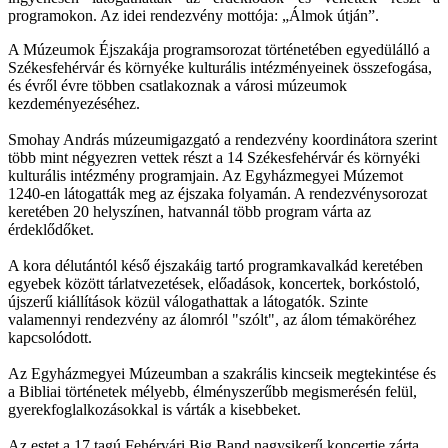
programokon. Az idei rendezvény mottója: „Álmok útján”.
A Múzeumok Éjszakája programsorozat történetében egyedülálló a
Székesfehérvár és környéke kulturális intézményeinek összefogása,
és évről évre többen csatlakoznak a városi múzeumok
kezdeményezéséhez.
Smohay András múzeumigazgató a rendezvény koordinátora szerint
több mint négyezren vettek részt a 14 Székesfehérvár és környéki
kulturális intézmény programjain. Az Egyházmegyei Múzemot
1240-en látogatták meg az éjszaka folyamán. A rendezvénysorozat
keretében 20 helyszínen, hatvannál több program várta az
érdeklődőket.
A kora délutántól késő éjszakáig tartó programkavalkád keretében
egyebek között tárlatvezetések, előadások, koncertek, borkóstoló,
újszerű kiállítások közül válogathattak a látogatók. Szinte
valamennyi rendezvény az álomról "szólt", az álom témaköréhez
kapcsolódott.
Az Egyházmegyei Múzeumban a szakrális kincseik megtekintése és
a Bibliai történetek mélyebb, élményszerűbb megismerésén felül,
gyerekfoglalkozásokkal is várták a kisebbeket.
Az estet a 17 tagú Fehérvári Big Band nagysikerű koncertje zárta.