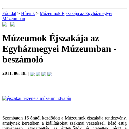
Főoldal
>
Híreink
>
Múzeumok Éjszakája az Egyházmegyei
Múzeumban
Múzeumok Éjszakája az
Egyházmegyei Múzeumban
-
beszámoló
2011. 06. 18. |
Szombaton 16 órától kezdődött a Múzeumok éjszakája rendezvény,
amelynek keretében a kiállításokat szakmai vezetéssel, késő estig
ingyenesen látogathatták az érdeklődők és vehettek részt a