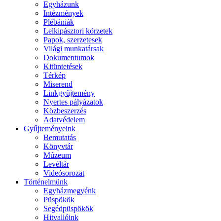
Egyházunk
Intézmények
Plébániák
Lelkipásztori körzetek
Papok, szerzetesek
Világi munkatársak
Dokumentumok
Kitüntetések
Térkép
Miserend
Linkgyűjtemény
Nyertes pályázatok
Közbeszerzés
Adatvédelem
Gyűjteményeink
Bemutatás
Könyvtár
Múzeum
Levéltár
Videósorozat
Történelmünk
Egyházmegyénk
Püspökök
Segédpüspökök
Hitvallóink