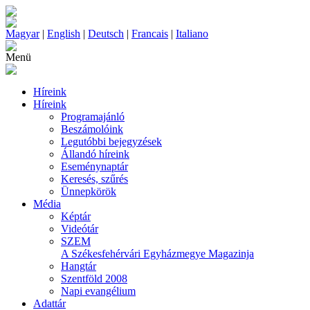
Magyar
|
English
|
Deutsch
|
Francais
|
Italiano
Menü
Híreink
Híreink
Programajánló
Beszámolóink
Legutóbbi bejegyzések
Állandó híreink
Eseménynaptár
Keresés, szűrés
Ünnepkörök
Média
Képtár
Videótár
SZEM
A Székesfehérvári Egyházmegye Magazinja
Hangtár
Szentföld 2008
Napi evangélium
Adattár