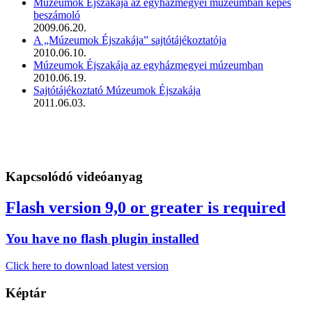
Múzeumok Éjszakája az egyházmegyei múzeumban képes
beszámoló
2009.06.20.
A „Múzeumok Éjszakája” sajtótájékoztatója
2010.06.10.
Múzeumok Éjszakája az egyházmegyei múzeumban
2010.06.19.
Sajtótájékoztató Múzeumok Éjszakája
2011.06.03.
Kapcsolódó videóanyag
Flash version 9,0 or greater is required
You have no flash plugin installed
Click here to download latest version
Képtár