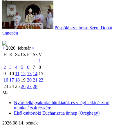
Püspöki szentmise Szent Donát
ünnepén
<
2026. február
>
H
K
Sz
Cs
P
Sz
V
1
2
3
4
5
6
7
8
9
10
11
12
13
14
15
16
17
18
19
20
21
22
23
24
25
26
27
28
Ma
Nyári lelkigyakorlat hitoktatók és világi lelkipásztori
munkatársak részére
Első csütörtöki Eucharisztia ünnep (Öreghegy)
2026.08.14. péntek