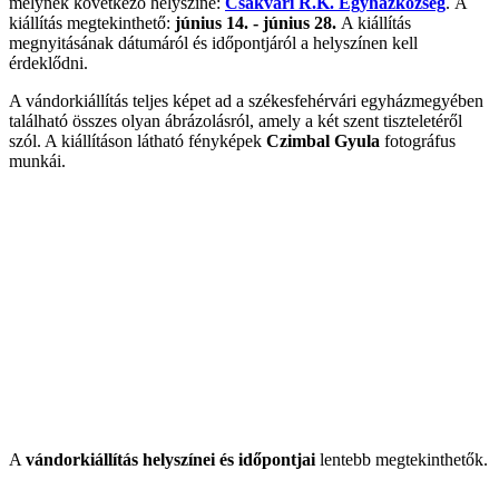
melynek következő helyszíne:
Csákvári R.K. Egyházközség
. A
kiállítás megtekinthető:
június 14. - június 28.
A kiállítás
megnyitásának dátumáról és időpontjáról a helyszínen kell
érdeklődni.
A vándorkiállítás teljes képet ad a székesfehérvári egyházmegyében
található összes olyan ábrázolásról, amely a két szent tiszteletéről
szól. A kiállításon látható fényképek
Czimbal Gyula
fotográfus
munkái.
A
vándorkiállítás helyszínei és időpontjai
lentebb megtekinthetők.