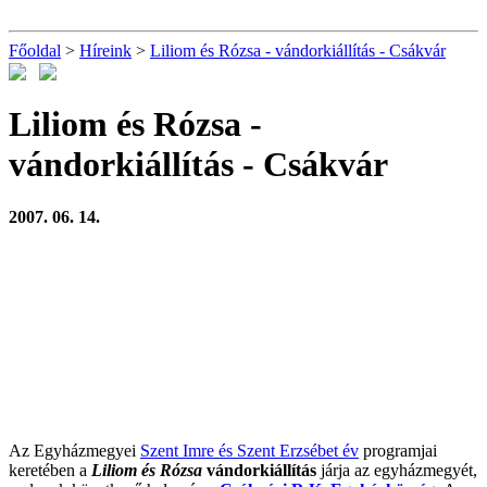
Főoldal
>
Híreink
>
Liliom és Rózsa - vándorkiállítás - Csákvár
Liliom és Rózsa -
vándorkiállítás - Csákvár
2007. 06. 14.
Az Egyházmegyei
Szent Imre és Szent Erzsébet év
programjai
keretében a
Liliom és Rózsa
vándorkiállítás
járja az egyházmegyét,