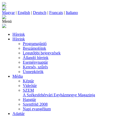
Magyar
|
English
|
Deutsch
|
Francais
|
Italiano
Menü
Híreink
Híreink
Programajánló
Beszámolóink
Legutóbbi bejegyzések
Állandó híreink
Eseménynaptár
Keresés, szűrés
Ünnepkörök
Média
Képtár
Videótár
SZEM
A Székesfehérvári Egyházmegye Magazinja
Hangtár
Szentföld 2008
Napi evangélium
Adattár