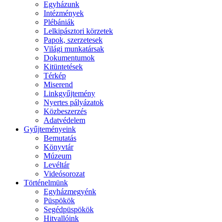
Egyházunk
Intézmények
Plébániák
Lelkipásztori körzetek
Papok, szerzetesek
Világi munkatársak
Dokumentumok
Kitüntetések
Térkép
Miserend
Linkgyűjtemény
Nyertes pályázatok
Közbeszerzés
Adatvédelem
Gyűjteményeink
Bemutatás
Könyvtár
Múzeum
Levéltár
Videósorozat
Történelmünk
Egyházmegyénk
Püspökök
Segédpüspökök
Hitvallóink