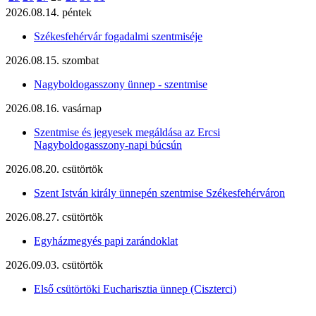
2026.08.14. péntek
Székesfehérvár fogadalmi szentmiséje
2026.08.15. szombat
Nagyboldogasszony ünnep - szentmise
2026.08.16. vasárnap
Szentmise és jegyesek megáldása az Ercsi
Nagyboldogasszony-napi búcsún
2026.08.20. csütörtök
Szent István király ünnepén szentmise Székesfehérváron
2026.08.27. csütörtök
Egyházmegyés papi zarándoklat
2026.09.03. csütörtök
Első csütörtöki Eucharisztia ünnep (Ciszterci)