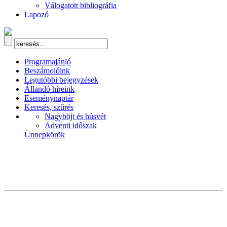
Válogatott bibliográfia
Lapozó
Programajánló
Beszámolóink
Legutóbbi bejegyzések
Állandó híreink
Eseménynaptár
Keresés, szűrés
Nagyböjt és húsvét
Adventi időszak
Ünnepkörök