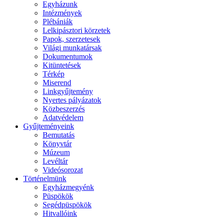
Egyházunk
Intézmények
Plébániák
Lelkipásztori körzetek
Papok, szerzetesek
Világi munkatársak
Dokumentumok
Kitüntetések
Térkép
Miserend
Linkgyűjtemény
Nyertes pályázatok
Közbeszerzés
Adatvédelem
Gyűjteményeink
Bemutatás
Könyvtár
Múzeum
Levéltár
Videósorozat
Történelmünk
Egyházmegyénk
Püspökök
Segédpüspökök
Hitvallóink