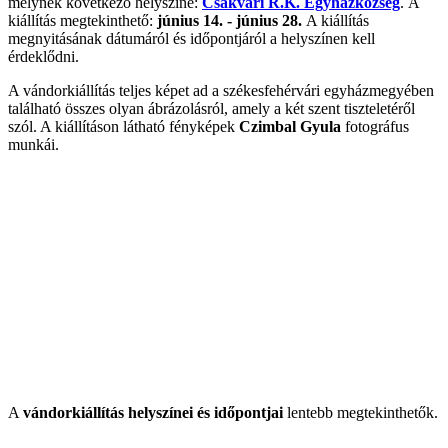
melynek következő helyszíne:
Csákvári R.K. Egyházközség
. A
kiállítás megtekinthető:
június 14. - június 28.
A kiállítás
megnyitásának dátumáról és időpontjáról a helyszínen kell
érdeklődni.
A vándorkiállítás teljes képet ad a székesfehérvári egyházmegyében
található összes olyan ábrázolásról, amely a két szent tiszteletéről
szól. A kiállításon látható fényképek
Czimbal Gyula
fotográfus
munkái.
A
vándorkiállítás helyszínei és időpontjai
lentebb megtekinthetők.