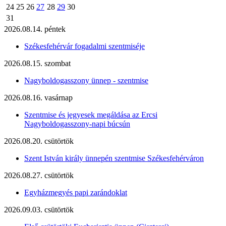
24
25
26
27
28
29
30
31
2026.08.14. péntek
Székesfehérvár fogadalmi szentmiséje
2026.08.15. szombat
Nagyboldogasszony ünnep - szentmise
2026.08.16. vasárnap
Szentmise és jegyesek megáldása az Ercsi
Nagyboldogasszony-napi búcsún
2026.08.20. csütörtök
Szent István király ünnepén szentmise Székesfehérváron
2026.08.27. csütörtök
Egyházmegyés papi zarándoklat
2026.09.03. csütörtök