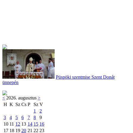
Püspöki szentmise Szent Donát
ünnepén
<
2026. augusztus
>
H
K
Sz
Cs
P
Sz
V
1
2
3
4
5
6
7
8
9
10
11
12
13
14
15
16
17
18
19
20
21
22
23