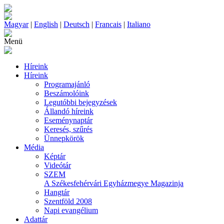
Magyar
|
English
|
Deutsch
|
Francais
|
Italiano
Menü
Híreink
Híreink
Programajánló
Beszámolóink
Legutóbbi bejegyzések
Állandó híreink
Eseménynaptár
Keresés, szűrés
Ünnepkörök
Média
Képtár
Videótár
SZEM
A Székesfehérvári Egyházmegye Magazinja
Hangtár
Szentföld 2008
Napi evangélium
Adattár