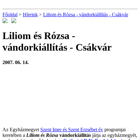
Főoldal
>
Híreink
>
Liliom és Rózsa - vándorkiállítás - Csákvár
Liliom és Rózsa -
vándorkiállítás - Csákvár
2007. 06. 14.
Az Egyházmegyei
Szent Imre és Szent Erzsébet év
programjai
keretében a
Liliom és Rózsa
vándorkiállítás
járja az egyházmegyét,