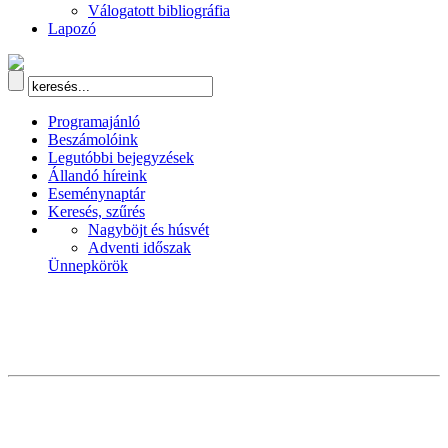
Válogatott bibliográfia
Lapozó
Programajánló
Beszámolóink
Legutóbbi bejegyzések
Állandó híreink
Eseménynaptár
Keresés, szűrés
Nagyböjt és húsvét
Adventi időszak
Ünnepkörök