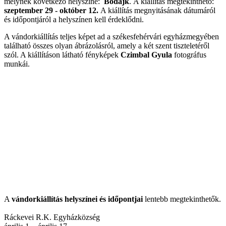
melynek következő helyszíne:
Bodajk
. A kiállítás megtekinthető:
szeptember 29 - október 12.
A kiállítás megnyitásának dátumáról
és időpontjáról a helyszínen kell érdeklődni.
A vándorkiállítás teljes képet ad a székesfehérvári egyházmegyében
található összes olyan ábrázolásról, amely a két szent tiszteletéről
szól. A kiállításon látható fényképek
Czimbal Gyula
fotográfus
munkái.
A
vándorkiállítás helyszínei és időpontjai
lentebb megtekinthetők.
Ráckevei R.K. Egyházközség