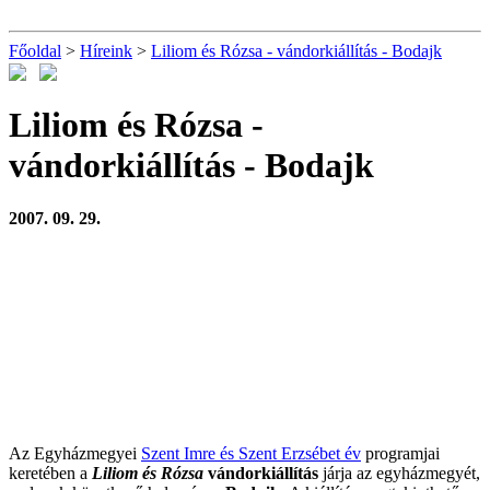
Főoldal
>
Híreink
>
Liliom és Rózsa - vándorkiállítás - Bodajk
Liliom és Rózsa -
vándorkiállítás - Bodajk
2007. 09. 29.
Az Egyházmegyei
Szent Imre és Szent Erzsébet év
programjai
keretében a
Liliom és Rózsa
vándorkiállítás
járja az egyházmegyét,