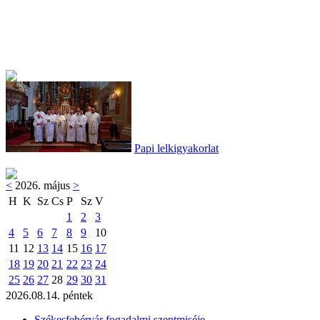
Papi lelkigyakorlat
<
2026. május
>
H
K
Sz
Cs
P
Sz
V
1
2
3
4
5
6
7
8
9
10
11
12
13
14
15
16
17
18
19
20
21
22
23
24
25
26
27
28
29
30
31
2026.08.14. péntek
Székesfehérvár fogadalmi szentmiséje