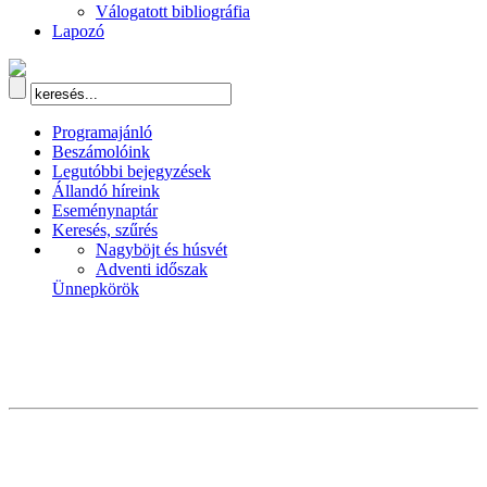
Válogatott bibliográfia
Lapozó
Programajánló
Beszámolóink
Legutóbbi bejegyzések
Állandó híreink
Eseménynaptár
Keresés, szűrés
Nagyböjt és húsvét
Adventi időszak
Ünnepkörök