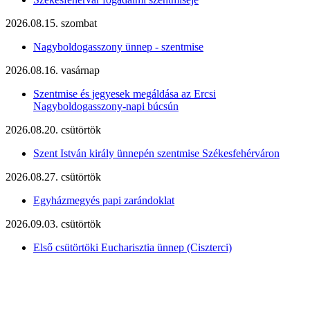
2026.08.15. szombat
Nagyboldogasszony ünnep - szentmise
2026.08.16. vasárnap
Szentmise és jegyesek megáldása az Ercsi
Nagyboldogasszony-napi búcsún
2026.08.20. csütörtök
Szent István király ünnepén szentmise Székesfehérváron
2026.08.27. csütörtök
Egyházmegyés papi zarándoklat
2026.09.03. csütörtök
Első csütörtöki Eucharisztia ünnep (Ciszterci)