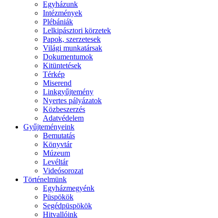
Egyházunk
Intézmények
Plébániák
Lelkipásztori körzetek
Papok, szerzetesek
Világi munkatársak
Dokumentumok
Kitüntetések
Térkép
Miserend
Linkgyűjtemény
Nyertes pályázatok
Közbeszerzés
Adatvédelem
Gyűjteményeink
Bemutatás
Könyvtár
Múzeum
Levéltár
Videósorozat
Történelmünk
Egyházmegyénk
Püspökök
Segédpüspökök
Hitvallóink