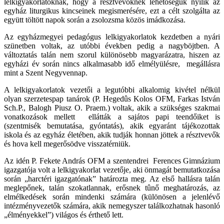
lelkigyakorlatoknak, hogy a résztvevőknek lehetőségük nyílik az
egyház liturgikus kincseinek megismerésére, ezt a célt szolgálta az
együtt töltött napok során a zsolozsma közös imádkozása.
Az egyházmegyei pedagógus lelkigyakorlatok kezdetben a nyári
szünetben voltak, az utóbbi években pedig a nagyböjtben. A
változtatás talán nem szorul különösebb magyarázatra, hiszen az
egyházi év során nincs alkalmasabb idő elmélyülésre, megállásra
mint a Szent Negyvennap.
A lelkigyakorlatok vezetői a legutóbbi alkalomig kivétel nélkül
olyan szerzetespap tanárok (P. Hegedûs Kolos OFM, Farkas István
Sch.P., Balogh Piusz O. Praem.) voltak, akik a szükséges szakmai
vonatkozások mellett ellátták a sajátos papi teendőiket is
(szentmisék bemutatása, gyóntatás), akik egyaránt tájékozottak
iskola és az egyház életében, akik tudják honnan jöttek a résztvevők
és hova kell megerősödve visszatérniük.
Az idén P. Fekete András OFM a szentendrei Ferences Gimnázium
igazgatója volt a lelkigyakorlat vezetője, aki önmagát bemutatkozása
során „harctéri igazgatónak” határozta meg. Az első hallásra talán
meglepőnek, talán szokatlannak, erősnek tûnő meghatározás, az
elmélkedések során mindenki számára (különösen a jelenlévő
intézményvezetők számára, akik nemegyszer találkozhatnak hasonló
„élményekkel”) világos és érthető lett.