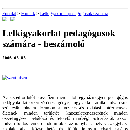
Főoldal
>
Híreink
>
Lelkigyakorlat pedagógusok számára
Lelkigyakorlat pedagógusok
számára
- beszámoló
2006. 03. 03.
Az ezredfordulót követően merült föl egyházmegyei pedagógus
lelkigyakorlat szervezésének igénye, hogy akkor, amikor olyan sok
szó esik minden fórumon a nevelési-és oktatási intézmények
életének minden területét, kapcsolatrendszerének minden
összefüggését behálózó és felölelő minőség biztosításról, akkor
milyen fontos lenne elindulni abba az irányba, amelyik az egyházi
iskolák által közvetíthető és tőlük jogosan elvárt sajátos