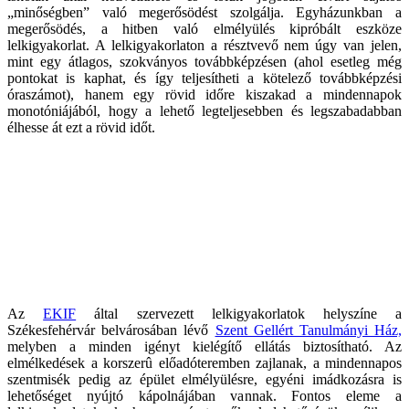
„minőségben” való megerősödést szolgálja. Egyházunkban a
megerősödés, a hitben való elmélyülés kipróbált eszköze
lelkigyakorlat. A lelkigyakorlaton a résztvevő nem úgy van jelen,
mint egy átlagos, szokványos továbbképzésen (ahol esetleg még
pontokat is kaphat, és így teljesítheti a kötelező továbbképzési
óraszámot), hanem egy rövid időre kiszakad a mindennapok
monotóniájából, hogy a lehető legteljesebben és legszabadabban
élhesse át ezt a rövid időt.
Az
EKIF
által szervezett lelkigyakorlatok helyszíne a
Székesfehérvár belvárosában lévő
Szent Gellért Tanulmányi Ház,
melyben a minden igényt kielégítő ellátás biztosítható. Az
elmélkedések a korszerû előadóteremben zajlanak, a mindennapos
szentmisék pedig az épület elmélyülésre, egyéni imádkozásra is
lehetőséget nyújtó kápolnájában vannak. Fontos eleme a