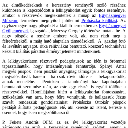
Az elmélkedéseknek a keresztény reményről szóló részéhez
különösen is kapcsolódott a lelkigyakorlat egyik fontos eseménye,
amikor a résztvevők megtekintették a minap az
Egyházmegyei
Múzeum
termeiben megnyitott jubileumi
Prohászka kiállítást
. Az
egyházmegye nagy püspökét a kiállító termekben az
Egyházmegyei
Gyűjtemények
igazgatója, Mózessy Gergely történész mutatta be. A
nagy püspök a remény embere volt, aki nem riadt meg a
félreértésektől, a máig ható alaptalan támadásoktól. A gazdag fotó
és levéltári anyagot, ritka relikviákat bemutató, korszerû technikával
készült kiállítás páratlan élményt jelentett mindenkinek.
A lelkigyakorlaton résztvevő pedagógusok az idén is örömmel
tapasztalhatták, hogy intézményeink fenntartója, Spányi Antal
megyés püspök nem pusztán anyagilag támogatja a lelkigyakorlat
megvalósulását, hanem – ha csak rövid időre is – bekapcsolódik,
annak menetébe. Pénteken a tanulmányi ház kápolnájában
bemutatott szentmise után, az este egy részét is együtt töltötte a
résztvevőkkel. Homiliájában kitért a lelkigyakorlat fontosságára,
szükségünk van arra, hogy félre vonuljunk, és hallgassuk Jézus
szavát, rendezzük gondolatainkat. Prohászka Ottokár püspök
példáját állította pedagógusok elé, aki kereste az Istent, kereste a
csendet, hogy Isten megszólíthassa őt.
P. Fekete András OFM az ez évi lelkigyakorlat vezetője
zárógondolatai arról a keresztény reményről szóltak, amely a