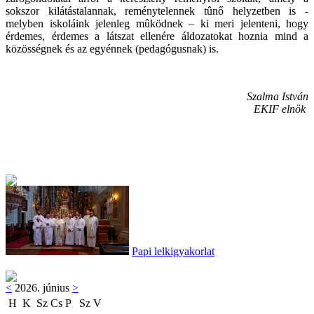
sokszor kilátástalannak, reménytelennek tûnő helyzetben is -
melyben iskoláink jelenleg mûködnek – ki meri jelenteni, hogy
érdemes, érdemes a látszat ellenére áldozatokat hoznia mind a
közösségnek és az egyénnek (pedagógusnak) is.
Szalma István
EKIF elnök
Papi lelkigyakorlat
<
2026. június
>
H
K
Sz
Cs
P
Sz
V