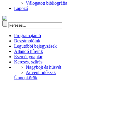
Válogatott bibliográfia
Lapozó
Programajánló
Beszámolóink
Legutóbbi bejegyzések
Állandó híreink
Eseménynaptár
Keresés, szűrés
Nagyböjt és húsvét
Adventi időszak
Ünnepkörök