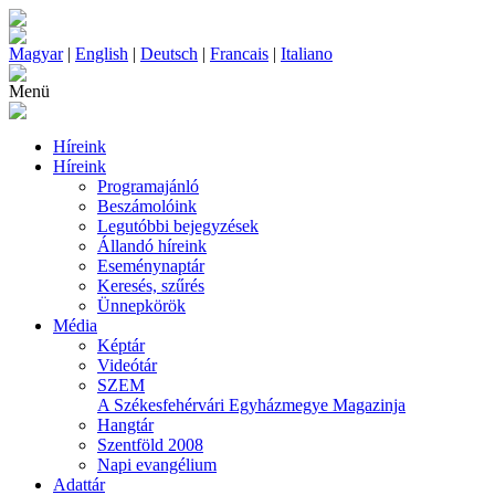
Magyar
|
English
|
Deutsch
|
Francais
|
Italiano
Menü
Híreink
Híreink
Programajánló
Beszámolóink
Legutóbbi bejegyzések
Állandó híreink
Eseménynaptár
Keresés, szűrés
Ünnepkörök
Média
Képtár
Videótár
SZEM
A Székesfehérvári Egyházmegye Magazinja
Hangtár
Szentföld 2008
Napi evangélium
Adattár