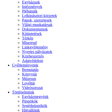
Egyházunk
Intézmények
Plébániák
Lelkipásztori körzetek
Papok, szerzetesek
Világi munkatársak
Dokumentumok
Kitüntetések
Térkép
Miserend
Linkgyűjtemény
Nyertes pályázatok
Közbeszerzés
Adatvédelem
Gyűjteményeink
Bemutatás
Könyvtár
Múzeum
Levéltár
Videósorozat
Történelmünk
Egyházmegyénk
Püspökök
Segédpüspökök
Hitvallóink