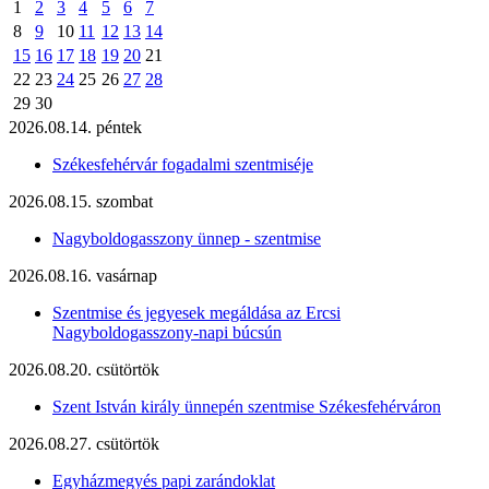
1
2
3
4
5
6
7
8
9
10
11
12
13
14
15
16
17
18
19
20
21
22
23
24
25
26
27
28
29
30
2026.08.14. péntek
Székesfehérvár fogadalmi szentmiséje
2026.08.15. szombat
Nagyboldogasszony ünnep - szentmise
2026.08.16. vasárnap
Szentmise és jegyesek megáldása az Ercsi
Nagyboldogasszony-napi búcsún
2026.08.20. csütörtök
Szent István király ünnepén szentmise Székesfehérváron
2026.08.27. csütörtök
Egyházmegyés papi zarándoklat