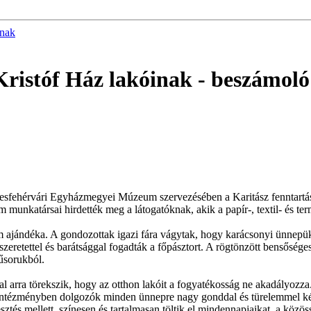
inak
Kristóf Ház lakóinak
- beszámoló
kesfehérvári Egyházmegyei Múzeum szervezésében a Karitász fenntart
unkatársai hirdették meg a látogatóknak, akik a papír-, textil- és termé
ajándéka. A gondozottak igazi fára vágytak, hogy karácsonyi ünnepük 
 szeretettel és barátsággal fogadták a főpásztort. A rögtönzött bensős
űsorukból.
al arra törekszik, hogy az otthon lakóit a fogyatékosság ne akadályoz
ntézményben dolgozók minden ünnepre nagy gonddal és türelemmel készít
sztés mellett, színesen és tartalmasan töltik el mindennapjaikat, a közös