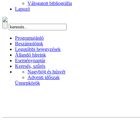
Válogatott bibliográfia
Lapozó
Programajánló
Beszámolóink
Legutóbbi bejegyzések
Állandó híreink
Eseménynaptár
Keresés, szűrés
Nagyböjt és húsvét
Adventi időszak
Ünnepkörök