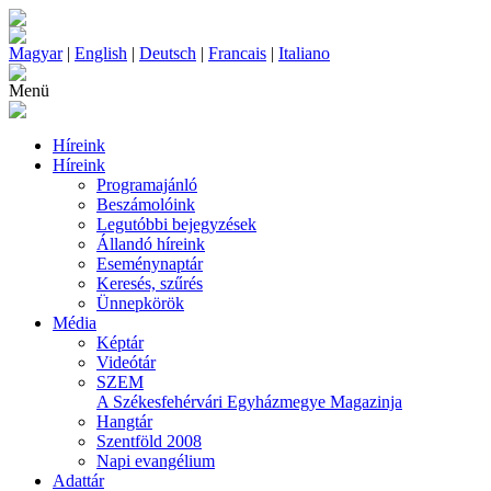
Magyar
|
English
|
Deutsch
|
Francais
|
Italiano
Menü
Híreink
Híreink
Programajánló
Beszámolóink
Legutóbbi bejegyzések
Állandó híreink
Eseménynaptár
Keresés, szűrés
Ünnepkörök
Média
Képtár
Videótár
SZEM
A Székesfehérvári Egyházmegye Magazinja
Hangtár
Szentföld 2008
Napi evangélium
Adattár