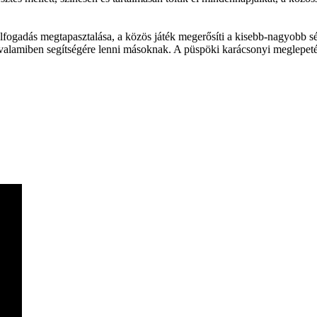
fogadás megtapasztalása, a közös játék megerősíti a kisebb-nagyobb s
valamiben segítségére lenni másoknak. A püspöki karácsonyi meglepetés 