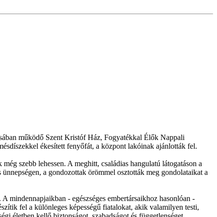
ásában működő Szent Kristóf Ház, Fogyatékkal Élők Nappali
sdíszekkel ékesített fenyőfát, a központ lakóinak ajánlották fel.
még szebb lehessen. A meghitt, családias hangulatú látogatáson a
éges ünnepségen, a gondozottak örömmel osztották meg gondolataikat a
za. A mindennapjaikban - egészséges embertársaikhoz hasonlóan -
ik fel a különleges képességű fiatalokat, akik valamilyen testi,
ségi életben kellő biztonságot, szabadságot és függetlenséget