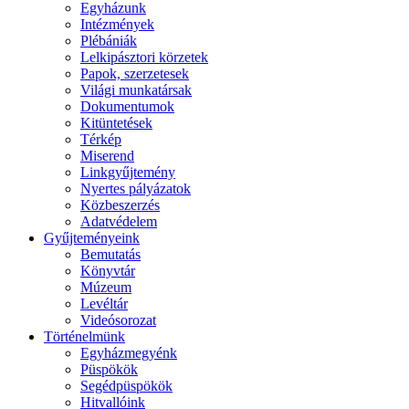
Egyházunk
Intézmények
Plébániák
Lelkipásztori körzetek
Papok, szerzetesek
Világi munkatársak
Dokumentumok
Kitüntetések
Térkép
Miserend
Linkgyűjtemény
Nyertes pályázatok
Közbeszerzés
Adatvédelem
Gyűjteményeink
Bemutatás
Könyvtár
Múzeum
Levéltár
Videósorozat
Történelmünk
Egyházmegyénk
Püspökök
Segédpüspökök
Hitvallóink