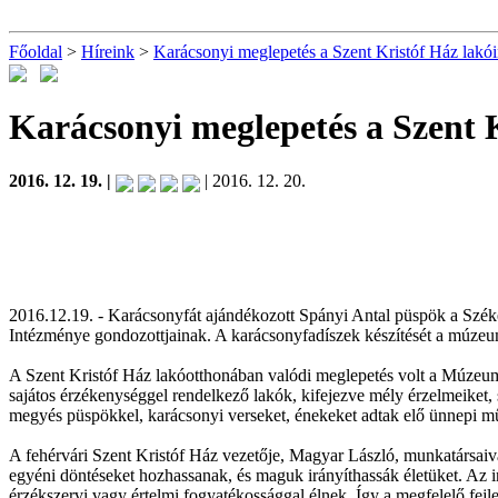
Főoldal
>
Híreink
>
Karácsonyi meglepetés a Szent Kristóf Ház lakó
Karácsonyi meglepetés a Szent 
2016. 12. 19. |
| 2016. 12. 20.
2016.12.19. - Karácsonyfát ajándékozott Spányi Antal püspök a Szé
Intézménye gondozottjainak. A karácsonyfadíszek készítését a múzeum m
A Szent Kristóf Ház lakóotthonában valódi meglepetés volt a Múzeum 
sajátos érzékenységgel rendelkező lakók, kifejezve mély érzelmeiket,
megyés püspökkel, karácsonyi verseket, énekeket adtak elő ünnepi m
A fehérvári Szent Kristóf Ház vezetője, Magyar László, munkatársaiv
egyéni döntéseket hozhassanak, és maguk irányíthassák életüket. Az i
érzékszervi vagy értelmi fogyatékossággal élnek. Így a megfelelő fejle