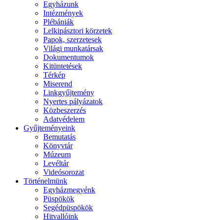
Egyházunk
Intézmények
Plébániák
Lelkipásztori körzetek
Papok, szerzetesek
Világi munkatársak
Dokumentumok
Kitüntetések
Térkép
Miserend
Linkgyűjtemény
Nyertes pályázatok
Közbeszerzés
Adatvédelem
Gyűjteményeink
Bemutatás
Könyvtár
Múzeum
Levéltár
Videósorozat
Történelmünk
Egyházmegyénk
Püspökök
Segédpüspökök
Hitvallóink