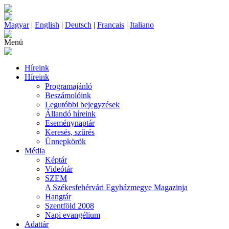
Magyar
|
English
|
Deutsch
|
Francais
|
Italiano
Menü
Híreink
Híreink
Programajánló
Beszámolóink
Legutóbbi bejegyzések
Állandó híreink
Eseménynaptár
Keresés, szűrés
Ünnepkörök
Média
Képtár
Videótár
SZEM
A Székesfehérvári Egyházmegye Magazinja
Hangtár
Szentföld 2008
Napi evangélium
Adattár