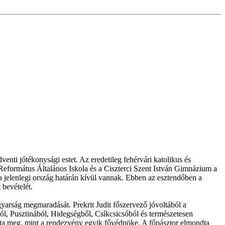
ti jótékonysági estet. Az eredetileg fehérvári katolikus és
 Református Általános Iskola és a Ciszterci Szent István Gimnázium a
a jelenlegi ország határán kívül vannak. Ebben az esztendőben a
 bevételét.
arság megmaradását. Prekrit Judit főszervező jóvoltából a
ról, Pusztinából, Hidegségből, Csíkcsicsóból és természetesen
tta meg, mint a rendezvény egyik fővédnöke. A főpásztor elmondta