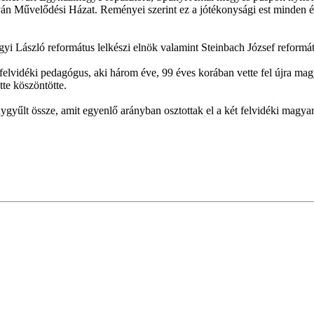
ván Művelődési Házat. Reményei szerint ez a jótékonysági est minden 
i László református lelkészi elnök valamint Steinbach József reformátu
felvidéki pedagógus, aki három éve, 99 éves korában vette fel újra mag
te köszöntötte.
ygyűlt össze, amit egyenlő arányban osztottak el a két felvidéki magya