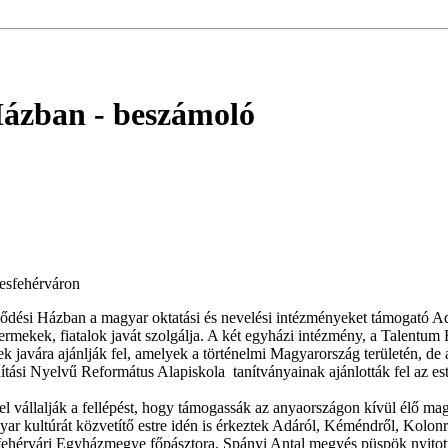
Házban
- beszámoló
esfehérváron
ési Házban a magyar oktatási és nevelési intézményeket támogató Adven
ermekek, fiatalok javát szolgálja. A két egyházi intézmény, a Talentum
 javára ajánlják fel, amelyek a történelmi Magyarország területén, de 
ási Nyelvű Református Alapiskola tanítványainak ajánlották fel az est
állalják a fellépést, hogy támogassák az anyaországon kívül élő magy
yar kultúrát közvetítő estre idén is érkeztek Adáról, Kéméndről, Kolon
esfehérvári Egyházmegye főpásztora, Spányi Antal megyés püspök nyito