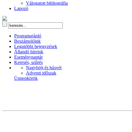
Válogatott bibliográfia
Lapozó
Programajánló
Beszámolóink
Legutóbbi bejegyzések
Állandó híreink
Eseménynaptár
Keresés, szűrés
Nagyböjt és húsvét
Adventi időszak
Ünnepkörök