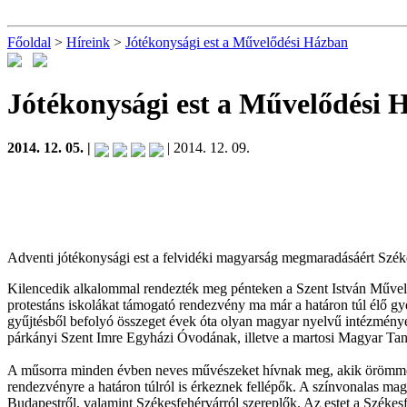
Főoldal
>
Híreink
>
Jótékonysági est a Művelődési Házban
Jótékonysági est a Művelődési 
2014. 12. 05. |
| 2014. 12. 09.
Adventi jótékonysági est a felvidéki magyarság megmaradásáért Szék
Kilencedik alkalommal rendezték meg pénteken a Szent István Művelőd
protestáns iskolákat támogató rendezvény ma már a határon túl élő gy
gyűjtésből befolyó összeget évek óta olyan magyar nyelvű intézmények
párkányi Szent Imre Egyházi Óvodának, illetve a martosi Magyar Tanít
A műsorra minden évben neves művészeket hívnak meg, akik örömmel v
rendezvényre a határon túlról is érkeznek fellépők. A színvonalas mag
Budapestről, valamint Székesfehérvárról szereplők. Az estet a Szék