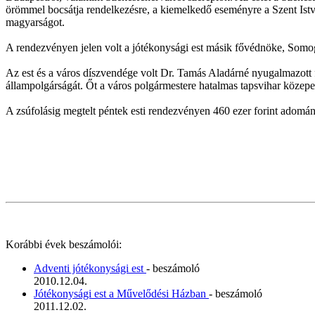
örömmel bocsátja rendelkezésre, a kiemelkedő eseményre a Szent Ist
magyarságot.
A rendezvényen jelen volt a jótékonysági est másik fővédnöke, Somogy
Az est és a város díszvendége volt Dr. Tamás Aladárné nyugalmazott 
állampolgárságát. Őt a város polgármestere hatalmas tapsvihar közepet
A zsúfolásig megtelt péntek esti rendezvényen 460 ezer forint adomán
Korábbi évek beszámolói:
Adventi jótékonysági est
- beszámoló
2010.12.04.
Jótékonysági est a Művelődési Házban
- beszámoló
2011.12.02.