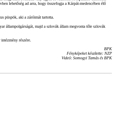
évben lehetőség ad arra, hogy összefogja a Kárpát-medencében élő
s püspök, aki a záróimát tartotta.
yar állampolgárságát, majd a szlovák állam megvonta tőle szlovák
r intézmény részére.
BPK
Fényképeket készítette: NZP
Videó: Somogyi Tamás és BPK