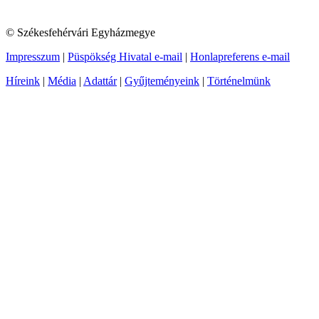
© Székesfehérvári Egyházmegye
Impresszum
|
Püspökség Hivatal e-mail
|
Honlapreferens e-mail
Híreink
|
Média
|
Adattár
|
Gyűjteményeink
|
Történelmünk