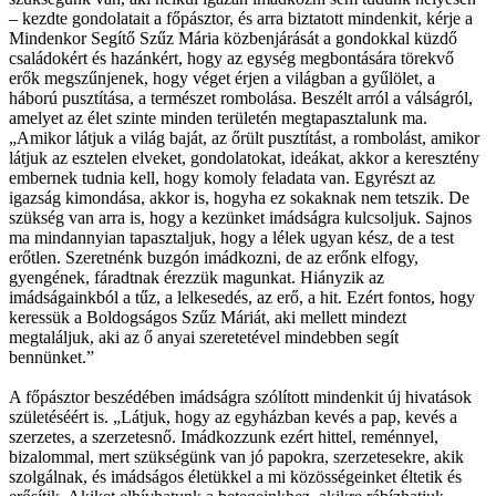
– kezdte gondolatait a főpásztor, és arra biztatott mindenkit, kérje a
Mindenkor Segítő Szűz Mária közbenjárását a gondokkal küzdő
családokért és hazánkért, hogy az egység megbontására törekvő
erők megszűnjenek, hogy véget érjen a világban a gyűlölet, a
háború pusztítása, a természet rombolása. Beszélt arról a válságról,
amelyet az élet szinte minden területén megtapasztalunk ma.
„Amikor látjuk a világ baját, az őrült pusztítást, a rombolást, amikor
látjuk az esztelen elveket, gondolatokat, ideákat, akkor a keresztény
embernek tudnia kell, hogy komoly feladata van. Egyrészt az
igazság kimondása, akkor is, hogyha ez sokaknak nem tetszik. De
szükség van arra is, hogy a kezünket imádságra kulcsoljuk. Sajnos
ma mindannyian tapasztaljuk, hogy a lélek ugyan kész, de a test
erőtlen. Szeretnénk buzgón imádkozni, de az erőnk elfogy,
gyengének, fáradtnak érezzük magunkat. Hiányzik az
imádságainkból a tűz, a lelkesedés, az erő, a hit. Ezért fontos, hogy
keressük a Boldogságos Szűz Máriát, aki mellett mindezt
megtaláljuk, aki az ő anyai szeretetével mindebben segít
bennünket.”
A főpásztor beszédében imádságra szólított mindenkit új hivatások
születéséért is. „Látjuk, hogy az egyházban kevés a pap, kevés a
szerzetes, a szerzetesnő. Imádkozzunk ezért hittel, reménnyel,
bizalommal, mert szükségünk van jó papokra, szerzetesekre, akik
szolgálnak, és imádságos életükkel a mi közösségeinket éltetik és