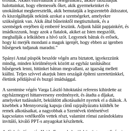
erősítik. Akiket elhívhatunk a betegeinkhez, akikre rábízhatjuk
halottainkat, hogy eltemessék őket, akik gyermekeinket és
unokáinkat megkeresztelik, akik bemutatják a legszentebb áldozatot,
és kiszolgáltatják nekünk azokat a szentségeket, amelyekre
szükségünk van. Akik által bűneinktől megtisztulunk, és a
szentségek erejében új emberré leszünk. Adjunk hálát papjainkért, és
imádkozzunk, hogy azok a fiatalok, akiket az Isten megszólít,
meghallják a lelkükben a hívó szót. Legyenek bátrak és erősek,
hogy ki merjék mondani a maguk igenjét, hogy ebben az igenben
hűségesek tudjanak maradni.”
Spányi Antal püspök beszéde végén arra biztatott, igyekezzünk
mindig, minden körülmények között az egyház tanításához
hűségesek lenni, hitünket bátran megvallani, az igazság mellett
kiállni. Teljes szívvel akarjuk Isten országát építeni szeretetünkkel,
életünk példájával és buzgó imádsággal.
A szentmise végén Varga László hitoktatási referens kihirdette az
egyházmegyei hittanverseny eredményeit, és átadta a díjakat,
amelyeket tudásukért, beküldött alkotásaikért nyertek el a diákok. A
kisebbek a Mennyország kapuja című rajzpályázatra küldték be
remek alkotásaikat, a nagyobbak a Szentévek történetével
kapcsolatos vetélkedőn vettek részt, valamint római zarándoklatra
invitáló, kiváló PPT-s anyagokat készítettek.