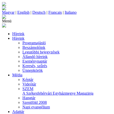
Magyar
|
English
|
Deutsch
|
Francais
|
Italiano
Menü
Híreink
Híreink
Programajánló
Beszámolóink
Legutóbbi bejegyzések
Állandó híreink
Eseménynaptár
Keresés, szűrés
Ünnepkörök
Média
Képtár
Videótár
SZEM
A Székesfehérvári Egyházmegye Magazinja
Hangtár
Szentföld 2008
Napi evangélium
Adattár