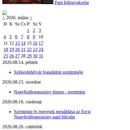
Papi lelkigyakorlat
<
2026. május
>
H
K
Sz
Cs
P
Sz
V
1
2
3
4
5
6
7
8
9
10
11
12
13
14
15
16
17
18
19
20
21
22
23
24
25
26
27
28
29
30
31
2026.08.14. péntek
Székesfehérvár fogadalmi szentmiséje
2026.08.15. szombat
Nagyboldogasszony ünnep - szentmise
2026.08.16. vasárnap
Szentmise és jegyesek megáldása az Ercsi
Nagyboldogasszony-napi búcsún
2026.08.20. csütörtök