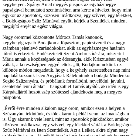
kegyhelyen. Spányi Antal megyés püspök az egyházmegye
papságával bemutatott szentmisében arra kérte a híveket, hogy mint
egykor az apostolok, közösen imádkozva, egy szívvel, egy lélekkel,
a Boldogságos Szűz Máriával együtt kérjék a Szentlélek mindent
megújító erejét az egész világra.
Nagy örömmel köszöntötte Mórocz Tamás kanonok,
kegyhelyigazgató Bodajkon a főpásztort, paptestvéreit és a nagy
számban jelenlevő zarándokokat, akik az egyházmegye határain
túlról is érkeztek. Emlékeztetett Szent Ambrus írására, miszerint
Mária annak a közösségnek az édesanyja, akik Krisztusban eggyé
váltak, a keresztségben eggyé lettek. „Itt, Bodajkon nekünk ez
különös módon megadatik, hogy a kegyhely szeretetében nap mint
nap találkozzunk Isten Anyjával. Rátekintünk a bodajki Mindenkor
Segítő Szűzanyára, és próbálunk formálódni, nevelődni, javulni,
szentebbé lenni általa” – hangzott el Tamás atyától, aki idén is egy
Kárpátaljáról hozott szép szőttessel ajándékozta meg a megyés
püspököt.
„Évről évre minden alkalom nagy öröm, amikor ezen a helyen a
Szűzanyára tekintünk, és tőle akarunk példát venni az imádságban
is. Úgy akarunk vele lenni, mint az apostolok pünkösdkor, amikor
közösen imádkozva, egy szívvel, egy lélekkel várták a Boldogságos
Szűz Máriával az Isten Szentlelkét. Azt a Lelket, akire olyan nagy
szükségünk van, aki nélkül igazán imádkozni sem tudunk helyesen”