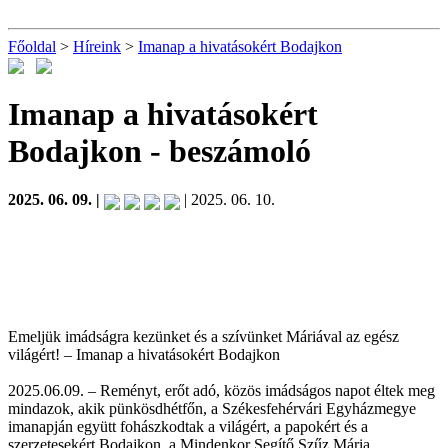
Főoldal
>
Híreink
>
Imanap a hivatásokért Bodajkon
Imanap a hivatásokért
Bodajkon
- beszámoló
2025. 06. 09. |
| 2025. 06. 10.
Emeljük imádságra kezünket és a szívünket Máriával az egész
világért! – Imanap a hivatásokért Bodajkon
2025.06.09. – Reményt, erőt adó, közös imádságos napot éltek meg
mindazok, akik pünkösdhétfőn, a Székesfehérvári Egyházmegye
imanapján együtt fohászkodtak a világért, a papokért és a
szerzetesekért Bodajkon, a Mindenkor Segítő Szűz Mária