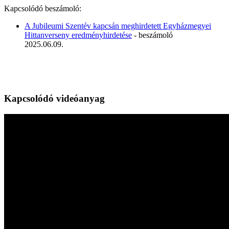
Kapcsolódó beszámoló:
A Jubileumi Szentév kapcsán meghirdetett Egyházmegyei
Hittanverseny eredményhirdetése
- beszámoló
2025.06.09.
Kapcsolódó videóanyag