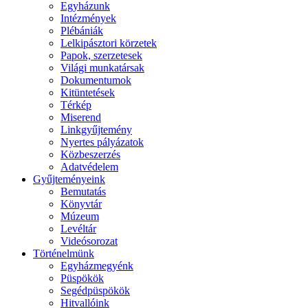
Egyházunk
Intézmények
Plébániák
Lelkipásztori körzetek
Papok, szerzetesek
Világi munkatársak
Dokumentumok
Kitüntetések
Térkép
Miserend
Linkgyűjtemény
Nyertes pályázatok
Közbeszerzés
Adatvédelem
Gyűjteményeink
Bemutatás
Könyvtár
Múzeum
Levéltár
Videósorozat
Történelmünk
Egyházmegyénk
Püspökök
Segédpüspökök
Hitvallóink