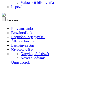
Válogatott bibliográfia
Lapozó
Programajánló
Beszámolóink
Legutóbbi bejegyzések
Állandó híreink
Eseménynaptár
Keresés, szűrés
Nagyböjt és húsvét
Adventi időszak
Ünnepkörök