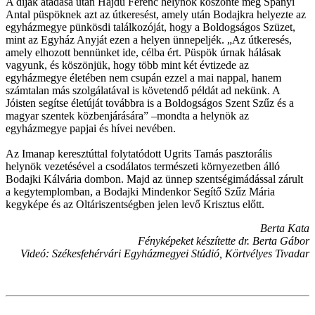
A díjak átadása után Hajdu Ferenc helynök köszönte meg Spányi
Antal püspöknek azt az útkeresést, amely után Bodajkra helyezte az
egyházmegye pünkösdi találkozóját, hogy a Boldogságos Szüzet,
mint az Egyház Anyját ezen a helyen ünnepeljék. „Az útkeresés,
amely elhozott bennünket ide, célba ért. Püspök úrnak hálásak
vagyunk, és köszönjük, hogy több mint két évtizede az
egyházmegye életében nem csupán ezzel a mai nappal, hanem
számtalan más szolgálatával is követendő példát ad nekünk. A
Jóisten segítse életúját továbbra is a Boldogságos Szent Szűz és a
magyar szentek közbenjárására” –mondta a helynök az
egyházmegye papjai és hívei nevében.
Az Imanap keresztúttal folytatódott Ugrits Tamás pasztorális
helynök vezetésével a csodálatos természeti környezetben álló
Bodajki Kálvária dombon. Majd az ünnep szentségimádással zárult
a kegytemplomban, a Bodajki Mindenkor Segítő Szűz Mária
kegyképe és az Oltáriszentségben jelen levő Krisztus előtt.
Berta Kata
Fényképeket készítette dr. Berta Gábor
Videó: Székesfehérvári Egyházmegyei Stúdió, Körtvélyes Tivadar