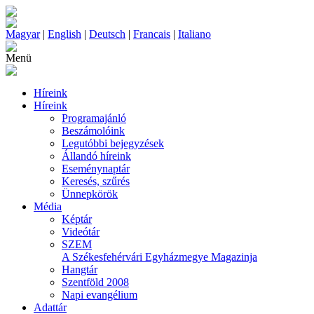
Magyar
|
English
|
Deutsch
|
Francais
|
Italiano
Menü
Híreink
Híreink
Programajánló
Beszámolóink
Legutóbbi bejegyzések
Állandó híreink
Eseménynaptár
Keresés, szűrés
Ünnepkörök
Média
Képtár
Videótár
SZEM
A Székesfehérvári Egyházmegye Magazinja
Hangtár
Szentföld 2008
Napi evangélium
Adattár