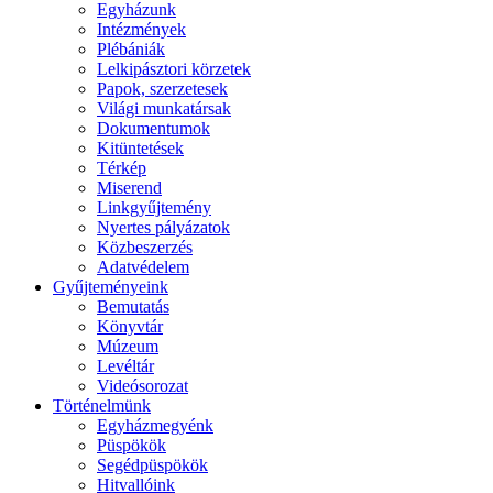
Egyházunk
Intézmények
Plébániák
Lelkipásztori körzetek
Papok, szerzetesek
Világi munkatársak
Dokumentumok
Kitüntetések
Térkép
Miserend
Linkgyűjtemény
Nyertes pályázatok
Közbeszerzés
Adatvédelem
Gyűjteményeink
Bemutatás
Könyvtár
Múzeum
Levéltár
Videósorozat
Történelmünk
Egyházmegyénk
Püspökök
Segédpüspökök
Hitvallóink