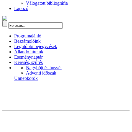
Válogatott bibliográfia
Lapozó
Programajánló
Beszámolóink
Legutóbbi bejegyzések
Állandó híreink
Eseménynaptár
Keresés, szűrés
Nagyböjt és húsvét
Adventi időszak
Ünnepkörök