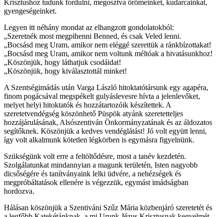
Krisztushoz tudunk fordulni, megosztva örömeinket, kudarcainkat,
gyengeségeinket.
Legyen itt néhány mondat az elhangzott gondolatokból:
„Szeretnék most megpihenni Benned, és csak Veled lenni.
„Bocsásd meg Uram, amikor nem eléggé szerettük a ránkbízottakat!
„Bocsásd meg Uram, amikor nem voltunk méltóak a hivatásunkhoz!
„Köszönjük, hogy láthatjuk csodáidat!
„Köszönjük, hogy kiválasztottál minket!
A Szentségimádás után Varga László hitoktatótársunk egy agapéra,
finom pogácsával megspékelt gulyáslevesre hívta a jelenlevőket,
melyet helyi hitoktatók és hozzátartozóik készítettek. A
szeretetvendégség köszönhető Püspök atyánk szeretetteljes
hozzájárulásának, Alsószentiván Önkormányzatának és az áldozatos
segítőknek. Köszönjük a kedves vendéglátást! Jó volt együtt lenni,
így volt alkalmunk kötetlen légkörben is egymásra figyelnünk.
Szükségünk volt erre a feltöltődésre, most a tanév kezdetén.
Szolgálatunkat mindannyian a magunk területén, Isten nagyobb
dicsőségére és tanítványaink lelki üdvére, a nehézségek és
megpróbáltatások ellenére is végezzük, egymást imádságban
hordozva.
Hálásan köszönjük a Szentiváni Szűz Mária közbenjáró szeretetét és
a legfőbb Katekétánknak, a mi Urunk Jézus Krisztusnak kegyelmét,