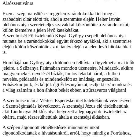
Alsószentivánra.
Ezen a szép, napsütéses reggelen zarándokokkal telt meg a
szabadtéri oltár előtti tér, ahol a szentmise elején Helter István
plébános atya szeretetteljes szavakkal köszöntötte a zarándokokat,
külön kiemelve a jelen lévő katekétákat.
A szentmisét Főtisztelendő Kispál György csepeli plébános atya
mutatta be a zarándokokkal együtt érkező atyákkal, aki a szentmise
elején külön köszöntötte az új tanév elején a jelen levő hitoktatókat
is.
Homíliájában György atya különösen felhívta a figyelmet a mai idők
jeleire, a Szűzanya Fatimában mondott üzenetére. Mindazok, akikre
ma gyermekek nevelését bízták, fontos feladat hárul, a hitbeli
nevelés, példaadás és mindenekelőtt az imádság, engesztelés.
Fohászkodjunk, és kérjük égi Édesanyánkat, esdje ki számunkra és
a világ számára a hőn áhított békét ebben a zűrzavaros világban!
A szentmise után a Vértesi Espereskerület katekétáinak vezetésével
a Szentségimádás következett. A szentségi Jézus elé térdelhettünk,
akit Lindmayar Miklós atya helyezett a legnagyobb tisztelettel az
oltárra, majd részesülhettünk általa a szentségi áldásban.
A szépen átgondolt elmélkedések mindannyiunkat
elgondolkodtattak a hivatásunkról, arról, hogy mindig a Forráshoz,