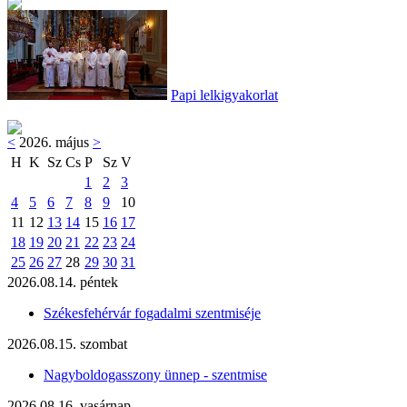
Papi lelkigyakorlat
<
2026. május
>
H
K
Sz
Cs
P
Sz
V
1
2
3
4
5
6
7
8
9
10
11
12
13
14
15
16
17
18
19
20
21
22
23
24
25
26
27
28
29
30
31
2026.08.14. péntek
Székesfehérvár fogadalmi szentmiséje
2026.08.15. szombat
Nagyboldogasszony ünnep - szentmise
2026.08.16. vasárnap