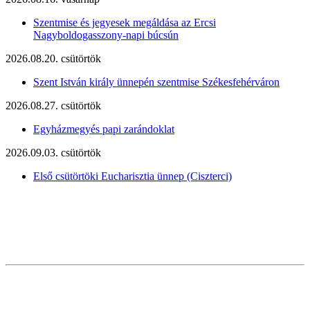
Szentmise és jegyesek megáldása az Ercsi
Nagyboldogasszony-napi búcsún
2026.08.20. csütörtök
Szent István király ünnepén szentmise Székesfehérváron
2026.08.27. csütörtök
Egyházmegyés papi zarándoklat
2026.09.03. csütörtök
Első csütörtöki Eucharisztia ünnep (Ciszterci)