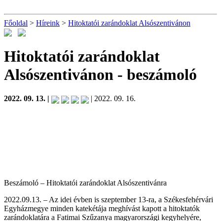
Főoldal
>
Híreink
>
Hitoktatói zarándoklat Alsószentivánon
Hitoktatói zarándoklat
Alsószentivánon
- beszámoló
2022. 09. 13. |
| 2022. 09. 16.
Beszámoló – Hitoktatói zarándoklat Alsószentivánra
2022.09.13. – Az idei évben is szeptember 13-ra, a Székesfehérvári
Egyházmegye minden katekétája meghívást kapott a hitoktatók
zarándoklatára a Fatimai Szűzanya magyarországi kegyhelyére,