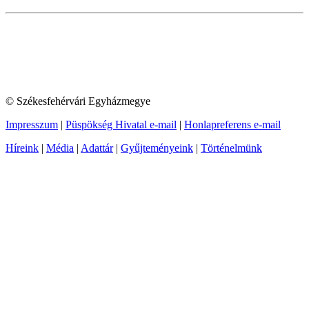
© Székesfehérvári Egyházmegye
Impresszum
|
Püspökség Hivatal e-mail
|
Honlapreferens e-mail
Híreink
|
Média
|
Adattár
|
Gyűjteményeink
|
Történelmünk