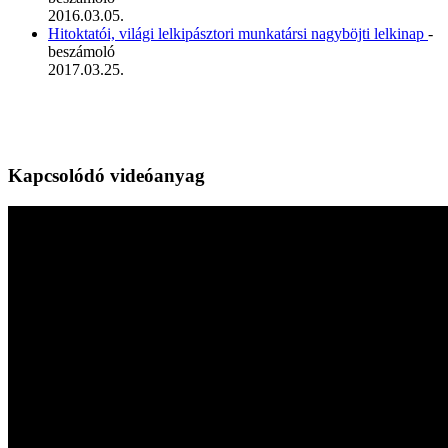
2016.03.05.
Hitoktatói, világi lelkipásztori munkatársi nagyböjti lelkinap
-
beszámoló
2017.03.25.
Kapcsolódó videóanyag