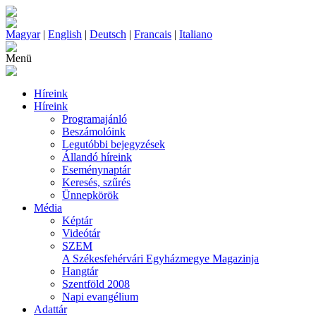
Magyar
|
English
|
Deutsch
|
Francais
|
Italiano
Menü
Híreink
Híreink
Programajánló
Beszámolóink
Legutóbbi bejegyzések
Állandó híreink
Eseménynaptár
Keresés, szűrés
Ünnepkörök
Média
Képtár
Videótár
SZEM
A Székesfehérvári Egyházmegye Magazinja
Hangtár
Szentföld 2008
Napi evangélium
Adattár