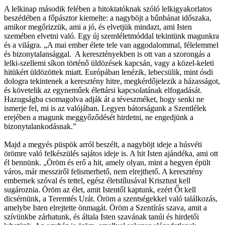
A lelkinap második felében a hitoktatóknak szóló lelkigyakorlatos
beszédében a főpásztor kiemelte: a nagyböjt a bűnbánat időszaka,
amikor megőrizzük, ami a jó, és elvetjük mindazt, ami Isten
szemében elvetni való. Egy új szemléletmóddal tekintünk magunkra
és a világra. „A mai ember élete tele van aggodalommal, félelemmel
és bizonytalansággal. A keresztényekben is ott van a szorongás a
lelki-szellemi síkon történő üldözések kapcsán, vagy a közel-keleti
hitükért üldözöttek miatt. Európában lenézik, lebecsülik, mint ósdi
dologra tekintenek a keresztény hitre, megkérdőjelezik a házasságot,
és követelik az egyneműek élettársi kapcsolatának elfogadását.
Hazugságba csomagolva adják át a téveszméket, hogy senki ne
ismerje fel, mi is az valójában. Legyen bátorságunk a Szentlélek
erejében a magunk meggyőződését hirdetni, ne engedjünk a
bizonytalankodásnak.”
Majd a megyés püspök arról beszélt, a nagyböjt ideje a húsvéti
örömre való felkészülés sajátos ideje is. A hit Isten ajándéka, ami ott
él bennünk. „Öröm és erő a hit, amely olyan, mint a hegyen épült
város, már messziről felismerhető, nem elrejthető. A keresztény
embernek szóval és tettel, egész életstílusával Krisztust kell
sugároznia. Öröm az élet, amit Istentől kaptunk, ezért Őt kell
dicsérnünk, a Teremtés Urát. Öröm a szentségekkel való találkozás,
amelybe Isten elrejtette önmagát. Öröm a Szentírás szava, amit a
szívünkbe zárhatunk, és általa Isten szavának tanúi és hirdetői