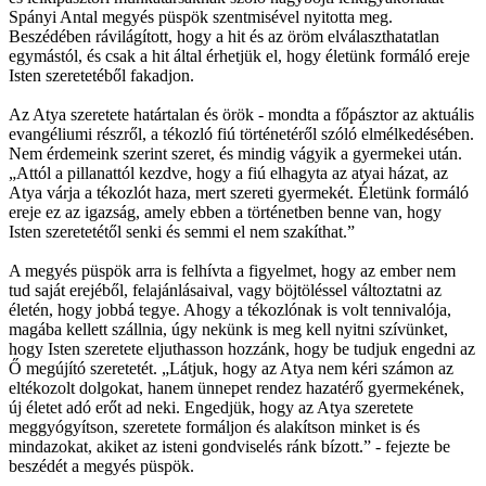
Spányi Antal megyés püspök szentmisével nyitotta meg.
Beszédében rávilágított, hogy a hit és az öröm elválaszthatatlan
egymástól, és csak a hit által érhetjük el, hogy életünk formáló ereje
Isten szeretetéből fakadjon.
Az Atya szeretete határtalan és örök - mondta a főpásztor az aktuális
evangéliumi részről, a tékozló fiú történetéről szóló elmélkedésében.
Nem érdemeink szerint szeret, és mindig vágyik a gyermekei után.
„Attól a pillanattól kezdve, hogy a fiú elhagyta az atyai házat, az
Atya várja a tékozlót haza, mert szereti gyermekét. Életünk formáló
ereje ez az igazság, amely ebben a történetben benne van, hogy
Isten szeretetétől senki és semmi el nem szakíthat.”
A megyés püspök arra is felhívta a figyelmet, hogy az ember nem
tud saját erejéből, felajánlásaival, vagy böjtöléssel változtatni az
életén, hogy jobbá tegye. Ahogy a tékozlónak is volt tennivalója,
magába kellett szállnia, úgy nekünk is meg kell nyitni szívünket,
hogy Isten szeretete eljuthasson hozzánk, hogy be tudjuk engedni az
Ő megújító szeretetét. „Látjuk, hogy az Atya nem kéri számon az
eltékozolt dolgokat, hanem ünnepet rendez hazatérő gyermekének,
új életet adó erőt ad neki. Engedjük, hogy az Atya szeretete
meggyógyítson, szeretete formáljon és alakítson minket is és
mindazokat, akiket az isteni gondviselés ránk bízott.” - fejezte be
beszédét a megyés püspök.