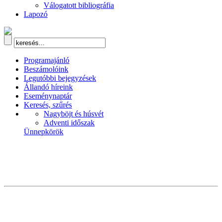
Válogatott bibliográfia
Lapozó
Programajánló
Beszámolóink
Legutóbbi bejegyzések
Állandó híreink
Eseménynaptár
Keresés, szűrés
Nagyböjt és húsvét
Adventi időszak
Ünnepkörök