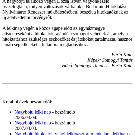
A nagyböjti találkozó végén Dózsa István vagyonkezelő
összefoglalta, milyen változások várhatók a Bellarmin Hitoktatási
Nyilvántartó Rendszer működtetésében, beszélt a hitoktatóknak az
új adatvédelmi törvényről.
A lelkinap végén a közös agapé előtt az egyházmegye
elismeréseként a hitoktatók ajándékcsomagot vehettek át, amely a
hitoktatáshoz szükséges eszközöket és játékokat tartalmazta, hasznos
tanári segédleteket a hittanóra megtartásához.
Berta Kata
Képek: Somogyi Tamás
Videó: Somogyi Tamás és Berta Kata
Korábbi évek beszámolói:
Nagyböjti lelki nap
- beszámoló
2006.03.04.
Nagyböjti lelki nap
- beszámoló
2007.03.03.
Nagyböjti hitoktatói, világi lelkipásztori munkatársi lelkinap
-