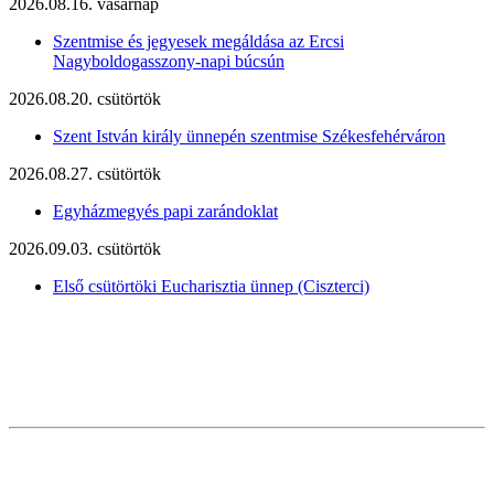
2026.08.16. vasárnap
Szentmise és jegyesek megáldása az Ercsi
Nagyboldogasszony-napi búcsún
2026.08.20. csütörtök
Szent István király ünnepén szentmise Székesfehérváron
2026.08.27. csütörtök
Egyházmegyés papi zarándoklat
2026.09.03. csütörtök
Első csütörtöki Eucharisztia ünnep (Ciszterci)