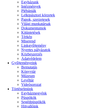
Egyházunk
Intézmények
Plébániák
Lelkipásztori körzetek
Papok, szerzetesek
Világi munkatársak
Dokumentumok
Kitüntetések
Térkép
Miserend
Linkgyűjtemény
Nyertes pályázatok
Közbeszerzés
Adatvédelem
Gyűjteményeink
Bemutatás
Könyvtár
Múzeum
Levéltár
Videósorozat
Történelmünk
Egyházmegyénk
Püspökök
Segédpüspökök
Hitvallóink