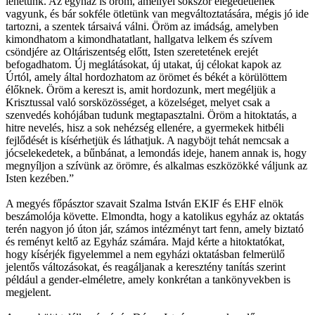
lehetünk. Az egyház is öröm, amellyel sokszor elégedetlenek
vagyunk, és bár sokféle ötletünk van megváltoztatására, mégis jó ide
tartozni, a szentek társaivá válni. Öröm az imádság, amelyben
kimondhatom a kimondhatatlant, hallgatva lelkem és szívem
csöndjére az Oltáriszentség előtt, Isten szeretetének erejét
befogadhatom. Új meglátásokat, új utakat, új célokat kapok az
Úrtól, amely által hordozhatom az örömet és békét a körülöttem
élőknek. Öröm a kereszt is, amit hordozunk, mert megéljük a
Krisztussal való sorsközösséget, a közelséget, melyet csak a
szenvedés kohójában tudunk megtapasztalni. Öröm a hitoktatás, a
hitre nevelés, hisz a sok nehézség ellenére, a gyermekek hitbéli
fejlődését is kísérhetjük és láthatjuk. A nagyböjt tehát nemcsak a
jócselekedetek, a bűnbánat, a lemondás ideje, hanem annak is, hogy
megnyíljon a szívünk az örömre, és alkalmas eszközökké váljunk az
Isten kezében.”
A megyés főpásztor szavait Szalma István EKIF és EHF elnök
beszámolója követte. Elmondta, hogy a katolikus egyház az oktatás
terén nagyon jó úton jár, számos intézményt tart fenn, amely biztató
és reményt keltő az Egyház számára. Majd kérte a hitoktatókat,
hogy kísérjék figyelemmel a nem egyházi oktatásban felmerülő
jelentős változásokat, és reagáljanak a keresztény tanítás szerint
például a gender-elméletre, amely konkrétan a tankönyvekben is
megjelent.