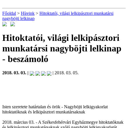
Főoldal
>
Híreink
>
Hitoktatói, világi lelkipásztori munkatársi
nagyböjti lelkinap
Hitoktatói, világi lelkipásztori
munkatársi nagyböjti lelkinap
- beszámoló
2018. 03. 03. |
| 2018. 03. 05.
Isten szeretete határtalan és örök - Nagyböjti lelkigyakorlat
hitoktatóknak és lelkipásztori munkatársaknak
2018. március 03. - A Székesfehérvári Egyházmegye hitoktatóknak
és lelkipásztori munkatársaknak szóló nagyböjti lelkigyakorlatát