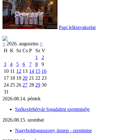
Papi lelkigyakorlat
<
2026. augusztus
>
H
K
Sz
Cs
P
Sz
V
1
2
3
4
5
6
7
8
9
10
11
12
13
14
15
16
17
18
19
20
21
22
23
24
25
26
27
28
29
30
31
2026.08.14. péntek
Székesfehérvár fogadalmi szentmiséje
2026.08.15. szombat
Nagyboldogasszony ünnep - szentmise