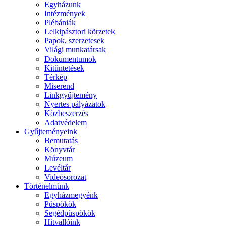
Egyházunk
Intézmények
Plébániák
Lelkipásztori körzetek
Papok, szerzetesek
Világi munkatársak
Dokumentumok
Kitüntetések
Térkép
Miserend
Linkgyűjtemény
Nyertes pályázatok
Közbeszerzés
Adatvédelem
Gyűjteményeink
Bemutatás
Könyvtár
Múzeum
Levéltár
Videósorozat
Történelmünk
Egyházmegyénk
Püspökök
Segédpüspökök
Hitvallóink