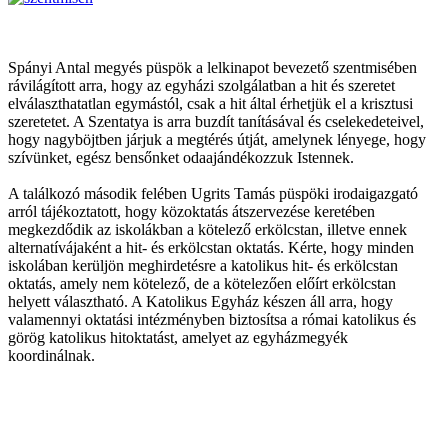
Spányi Antal megyés püspök a lelkinapot bevezető szentmisében
rávilágított arra, hogy az egyházi szolgálatban a hit és szeretet
elválaszthatatlan egymástól, csak a hit által érhetjük el a krisztusi
szeretetet. A Szentatya is arra buzdít tanításával és cselekedeteivel,
hogy nagyböjtben járjuk a megtérés útját, amelynek lényege, hogy
szívünket, egész bensőnket odaajándékozzuk Istennek.
A találkozó második felében Ugrits Tamás püspöki irodaigazgató
arról tájékoztatott, hogy közoktatás átszervezése keretében
megkezdődik az iskolákban a kötelező erkölcstan, illetve ennek
alternatívájaként a hit- és erkölcstan oktatás. Kérte, hogy minden
iskolában kerüljön meghirdetésre a katolikus hit- és erkölcstan
oktatás, amely nem kötelező, de a kötelezően előírt erkölcstan
helyett választható. A Katolikus Egyház készen áll arra, hogy
valamennyi oktatási intézményben biztosítsa a római katolikus és
görög katolikus hitoktatást, amelyet az egyházmegyék
koordinálnak.