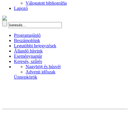
Válogatott bibliográfia
Lapozó
Programajánló
Beszámolóink
Legutóbbi bejegyzések
Állandó híreink
Eseménynaptár
Keresés, szűrés
Nagyböjt és húsvét
Adventi időszak
Ünnepkörök