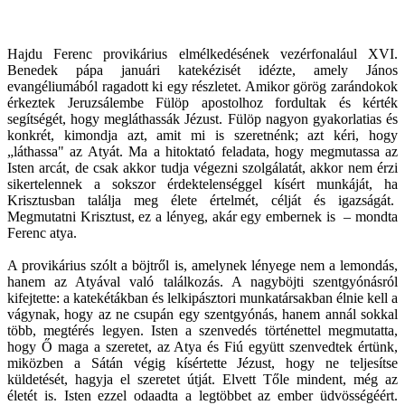
Hajdu Ferenc provikárius elmélkedésének vezérfonalául XVI.
Benedek pápa januári katekézisét idézte, amely János
evangéliumából ragadott ki egy részletet. Amikor görög zarándokok
érkeztek Jeruzsálembe Fülöp apostolhoz fordultak és kérték
segítségét, hogy megláthassák Jézust. Fülöp nagyon gyakorlatias és
konkrét, kimondja azt, amit mi is szeretnénk; azt kéri, hogy
„láthassa" az Atyát. Ma a hitoktató feladata, hogy megmutassa az
Isten arcát, de csak akkor tudja végezni szolgálatát, akkor nem érzi
sikertelennek a sokszor érdektelenséggel kísért munkáját, ha
Krisztusban találja meg élete értelmét, célját és igazságát.
Megmutatni Krisztust, ez a lényeg, akár egy embernek is – mondta
Ferenc atya.
A provikárius szólt a böjtről is, amelynek lényege nem a lemondás,
hanem az Atyával való találkozás. A nagyböjti szentgyónásról
kifejtette: a katekétákban és lelkipásztori munkatársakban élnie kell a
vágynak, hogy az ne csupán egy szentgyónás, hanem annál sokkal
több, megtérés legyen. Isten a szenvedés történettel megmutatta,
hogy Ő maga a szeretet, az Atya és Fiú együtt szenvedtek értünk,
miközben a Sátán végig kísértette Jézust, hogy ne teljesítse
küldetését, hagyja el szeretet útját. Elvett Tőle mindent, még az
életét is. Isten ezzel odaadta a legtöbbet az ember üdvösségéért.