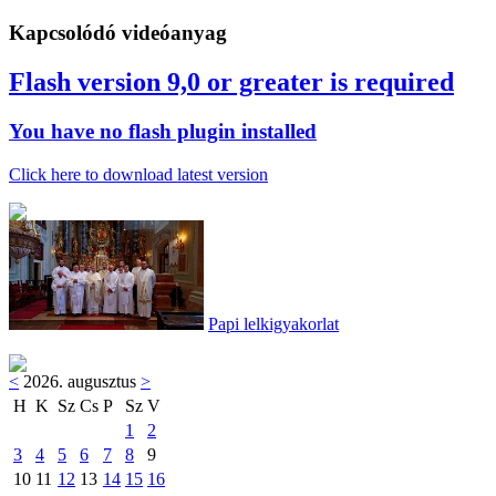
Kapcsolódó videóanyag
Flash version 9,0 or greater is required
You have no flash plugin installed
Click here to download latest version
Papi lelkigyakorlat
<
2026. augusztus
>
H
K
Sz
Cs
P
Sz
V
1
2
3
4
5
6
7
8
9
10
11
12
13
14
15
16