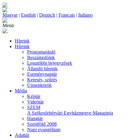
Magyar
|
English
|
Deutsch
|
Francais
|
Italiano
Menü
Híreink
Híreink
Programajánló
Beszámolóink
Legutóbbi bejegyzések
Állandó híreink
Eseménynaptár
Keresés, szűrés
Ünnepkörök
Média
Képtár
Videótár
SZEM
A Székesfehérvári Egyházmegye Magazinja
Hangtár
Szentföld 2008
Napi evangélium
Adattár