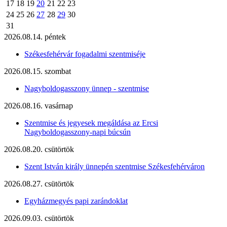
17
18
19
20
21
22
23
24
25
26
27
28
29
30
31
2026.08.14. péntek
Székesfehérvár fogadalmi szentmiséje
2026.08.15. szombat
Nagyboldogasszony ünnep - szentmise
2026.08.16. vasárnap
Szentmise és jegyesek megáldása az Ercsi
Nagyboldogasszony-napi búcsún
2026.08.20. csütörtök
Szent István király ünnepén szentmise Székesfehérváron
2026.08.27. csütörtök
Egyházmegyés papi zarándoklat
2026.09.03. csütörtök