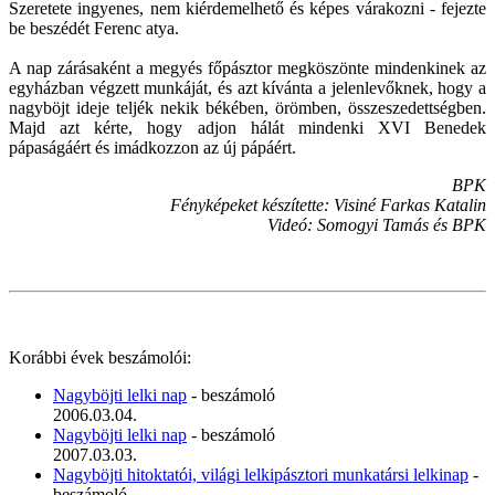
Szeretete ingyenes, nem kiérdemelhető és képes várakozni - fejezte
be beszédét Ferenc atya.
A nap zárásaként a megyés főpásztor megköszönte mindenkinek az
egyházban végzett munkáját, és azt kívánta a jelenlevőknek, hogy a
nagyböjt ideje teljék nekik békében, örömben, összeszedettségben.
Majd azt kérte, hogy adjon hálát mindenki XVI Benedek
pápaságáért és imádkozzon az új pápáért.
BPK
Fényképeket készítette: Visiné Farkas Katalin
Videó: Somogyi Tamás és BPK
Korábbi évek beszámolói:
Nagyböjti lelki nap
- beszámoló
2006.03.04.
Nagyböjti lelki nap
- beszámoló
2007.03.03.
Nagyböjti hitoktatói, világi lelkipásztori munkatársi lelkinap
-
beszámoló