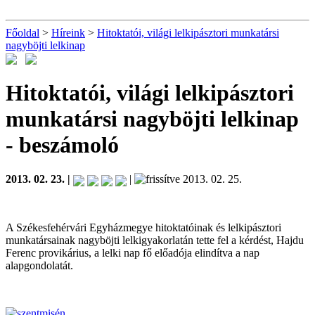
Főoldal
>
Híreink
>
Hitoktatói, világi lelkipásztori munkatársi
nagyböjti lelkinap
Hitoktatói, világi lelkipásztori
munkatársi nagyböjti lelkinap
- beszámoló
2013. 02. 23. |
|
2013. 02. 25.
A Székesfehérvári Egyházmegye hitoktatóinak és lelkipásztori
munkatársainak nagyböjti lelkigyakorlatán tette fel a kérdést, Hajdu
Ferenc provikárius, a lelki nap fő előadója elindítva a nap
alapgondolatát.