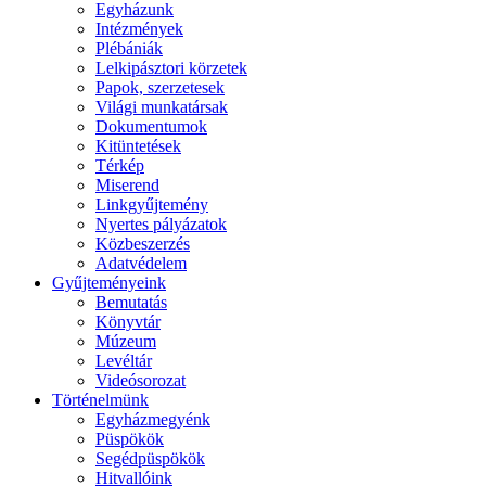
Egyházunk
Intézmények
Plébániák
Lelkipásztori körzetek
Papok, szerzetesek
Világi munkatársak
Dokumentumok
Kitüntetések
Térkép
Miserend
Linkgyűjtemény
Nyertes pályázatok
Közbeszerzés
Adatvédelem
Gyűjteményeink
Bemutatás
Könyvtár
Múzeum
Levéltár
Videósorozat
Történelmünk
Egyházmegyénk
Püspökök
Segédpüspökök
Hitvallóink