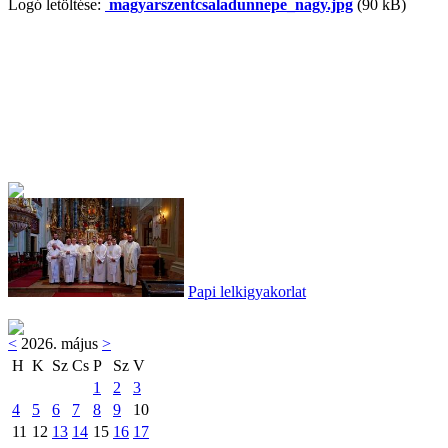
Logó letöltése:
magyarszentcsaladunnepe_nagy.jpg
(90 kB)
Papi lelkigyakorlat
<
2026. május
>
H
K
Sz
Cs
P
Sz
V
1
2
3
4
5
6
7
8
9
10
11
12
13
14
15
16
17