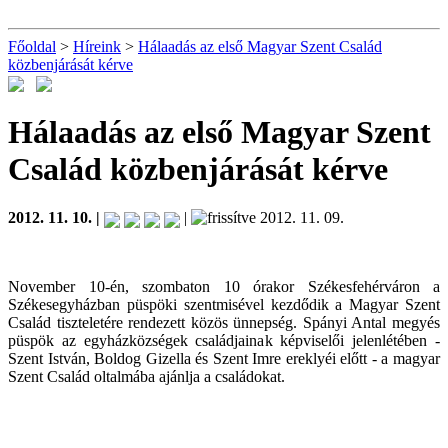
Főoldal
>
Híreink
>
Hálaadás az első Magyar Szent Család
közbenjárását kérve
Hálaadás az első Magyar Szent
Család közbenjárását kérve
2012. 11. 10. |
|
2012. 11. 09.
November 10-én, szombaton 10 órakor Székesfehérváron a
Székesegyházban püspöki szentmisével kezdődik a Magyar Szent
Család tiszteletére rendezett közös ünnepség. Spányi Antal megyés
püspök az egyházközségek családjainak képviselői jelenlétében -
Szent István, Boldog Gizella és Szent Imre ereklyéi előtt - a magyar
Szent Család oltalmába ajánlja a családokat.