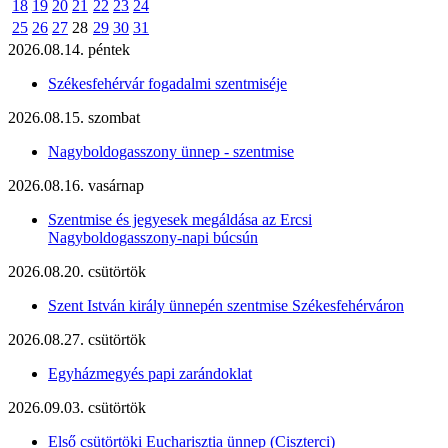
18
19
20
21
22
23
24
25
26
27
28
29
30
31
2026.08.14. péntek
Székesfehérvár fogadalmi szentmiséje
2026.08.15. szombat
Nagyboldogasszony ünnep - szentmise
2026.08.16. vasárnap
Szentmise és jegyesek megáldása az Ercsi
Nagyboldogasszony-napi búcsún
2026.08.20. csütörtök
Szent István király ünnepén szentmise Székesfehérváron
2026.08.27. csütörtök
Egyházmegyés papi zarándoklat
2026.09.03. csütörtök
Első csütörtöki Eucharisztia ünnep (Ciszterci)