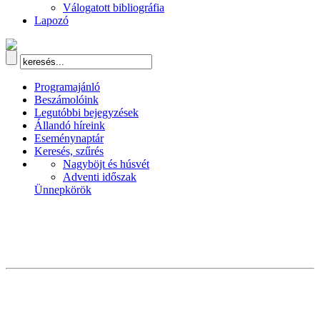
Válogatott bibliográfia
Lapozó
Programajánló
Beszámolóink
Legutóbbi bejegyzések
Állandó híreink
Eseménynaptár
Keresés, szűrés
Nagyböjt és húsvét
Adventi időszak
Ünnepkörök