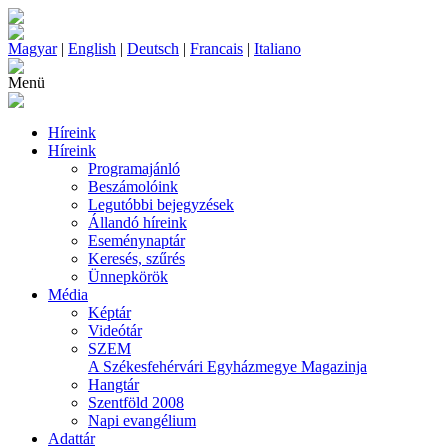
Magyar
|
English
|
Deutsch
|
Francais
|
Italiano
Menü
Híreink
Híreink
Programajánló
Beszámolóink
Legutóbbi bejegyzések
Állandó híreink
Eseménynaptár
Keresés, szűrés
Ünnepkörök
Média
Képtár
Videótár
SZEM
A Székesfehérvári Egyházmegye Magazinja
Hangtár
Szentföld 2008
Napi evangélium
Adattár