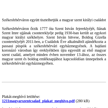
Székesfehérváron együtt tisztelhetjük a magyar szent királyi családot
Székesfehérváron őrzik 1777 óta Szent István fejereklyéjét, fiának
Szent Imre ujjának csontereklyéje pedig 1930-ban került az egykori
magyar királyi székhelyre. Szent István hitvese, Boldog Gizella
csontereklyéjét 2011-ben, a Családok Éve alkalmából ajándékozta a
passaui püspök a székesfehérvári egyházmegyének. A hajdani
koronázó városban így ereklyéikben újra egyesült az első magyar
szent család, amelyet minden évben november 13-ához, az összes
magyar szent és boldog emléknapjához kapcsolódóan ünnepelnek a
székesfehérvári egyházmegyében.
Plakát-meghívó letöltése:
1211magyarszentcsalad_plakat_meghivo.pdf
(280 kB)