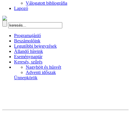
Válogatott bibliográfia
Lapozó
Programajánló
Beszámolóink
Legutóbbi bejegyzések
Állandó híreink
Eseménynaptár
Keresés, szűrés
Nagyböjt és húsvét
Adventi időszak
Ünnepkörök