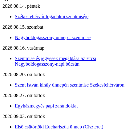
2026.08.14. péntek
Székesfehérvár fogadalmi szentmiséje
2026.08.15. szombat
Nagyboldogasszony ünnep - szentmise
2026.08.16. vasárnap
Szentmise és jegyesek megáldása az Ercsi
Nagyboldogasszony-napi búcsún
2026.08.20. csütörtök
Szent István király ünnepén szentmise Székesfehérváron
2026.08.27. csütörtök
Egyházmegyés papi zarándoklat
2026.09.03. csütörtök
Első csütörtöki Eucharisztia ünnep (Ciszterci)