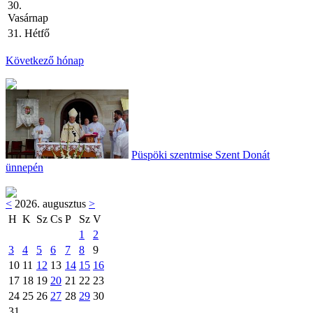
30.
Vasárnap
31. Hétfő
Következő hónap
Püspöki szentmise Szent Donát
ünnepén
<
2026. augusztus
>
H
K
Sz
Cs
P
Sz
V
1
2
3
4
5
6
7
8
9
10
11
12
13
14
15
16
17
18
19
20
21
22
23
24
25
26
27
28
29
30
31