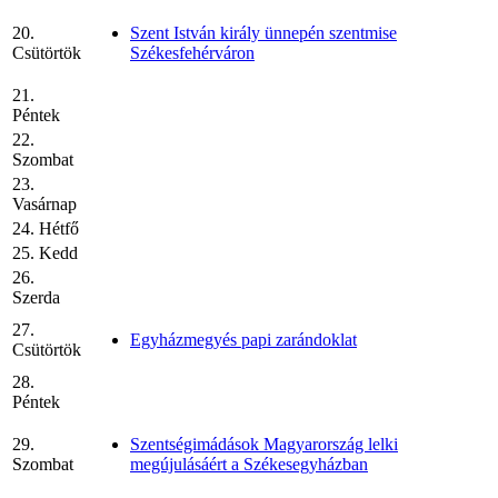
20.
Szent István király ünnepén szentmise
Csütörtök
Székesfehérváron
21.
Péntek
22.
Szombat
23.
Vasárnap
24. Hétfő
25. Kedd
26.
Szerda
27.
Egyházmegyés papi zarándoklat
Csütörtök
28.
Péntek
29.
Szentségimádások Magyarország lelki
Szombat
megújulásáért a Székesegyházban