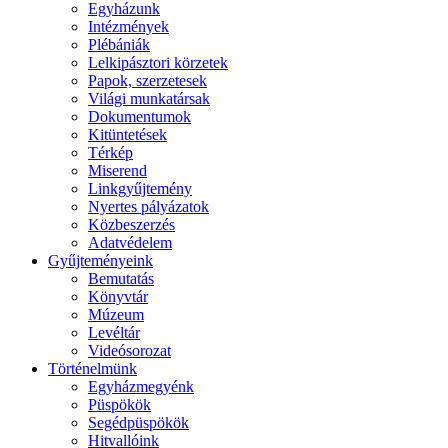
Egyházunk
Intézmények
Plébániák
Lelkipásztori körzetek
Papok, szerzetesek
Világi munkatársak
Dokumentumok
Kitüntetések
Térkép
Miserend
Linkgyűjtemény
Nyertes pályázatok
Közbeszerzés
Adatvédelem
Gyűjteményeink
Bemutatás
Könyvtár
Múzeum
Levéltár
Videósorozat
Történelmünk
Egyházmegyénk
Püspökök
Segédpüspökök
Hitvallóink