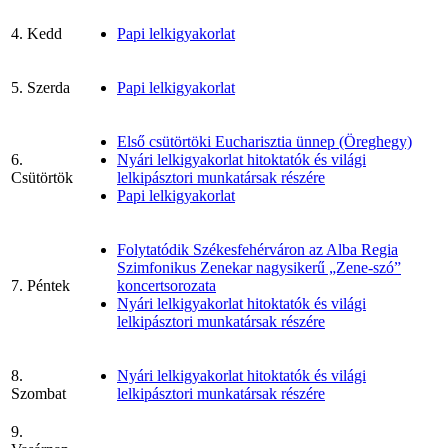
4. Kedd
Papi lelkigyakorlat
5. Szerda
Papi lelkigyakorlat
Első csütörtöki Eucharisztia ünnep (Öreghegy)
6.
Nyári lelkigyakorlat hitoktatók és világi
Csütörtök
lelkipásztori munkatársak részére
Papi lelkigyakorlat
Folytatódik Székesfehérváron az Alba Regia
Szimfonikus Zenekar nagysikerű „Zene-szó”
7. Péntek
koncertsorozata
Nyári lelkigyakorlat hitoktatók és világi
lelkipásztori munkatársak részére
8.
Nyári lelkigyakorlat hitoktatók és világi
Szombat
lelkipásztori munkatársak részére
9.