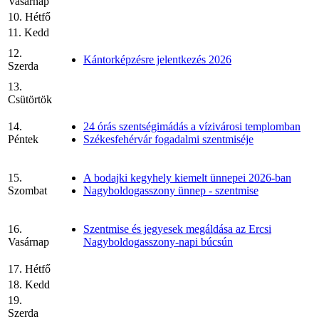
Vasárnap
10. Hétfő
11. Kedd
12.
Kántorképzésre jelentkezés 2026
Szerda
13.
Csütörtök
14.
24 órás szentségimádás a vízivárosi templomban
Péntek
Székesfehérvár fogadalmi szentmiséje
15.
A bodajki kegyhely kiemelt ünnepei 2026-ban
Szombat
Nagyboldogasszony ünnep - szentmise
16.
Szentmise és jegyesek megáldása az Ercsi
Vasárnap
Nagyboldogasszony-napi búcsún
17. Hétfő
18. Kedd
19.
Szerda