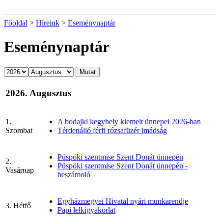
Főoldal
>
Híreink
>
Eseménynaptár
Eseménynaptár
2026. Augusztus
1.
A bodajki kegyhely kiemelt ünnepei 2026-ban
Szombat
Térdenálló férfi rózsafüzér imádság
Püspöki szentmise Szent Donát ünnepén
2.
Püspöki szentmise Szent Donát ünnepén -
Vasárnap
beszámoló
Egyházmegyei Hivatal nyári munkarendje
3. Hétfő
Papi lelkigyakorlat