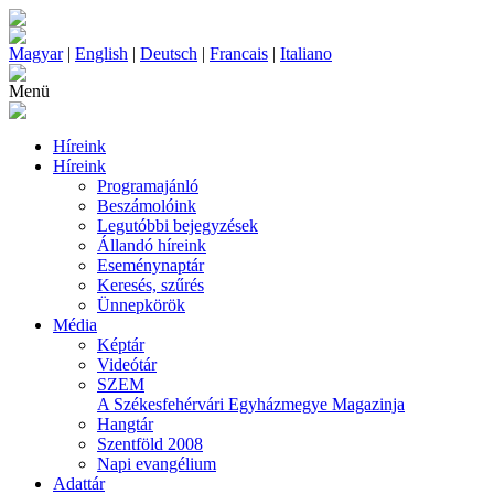
Magyar
|
English
|
Deutsch
|
Francais
|
Italiano
Menü
Híreink
Híreink
Programajánló
Beszámolóink
Legutóbbi bejegyzések
Állandó híreink
Eseménynaptár
Keresés, szűrés
Ünnepkörök
Média
Képtár
Videótár
SZEM
A Székesfehérvári Egyházmegye Magazinja
Hangtár
Szentföld 2008
Napi evangélium
Adattár