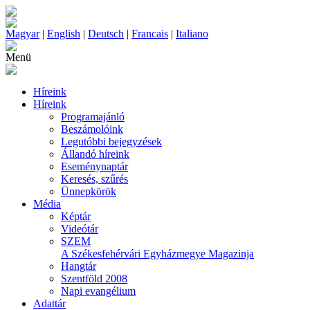
Magyar
|
English
|
Deutsch
|
Francais
|
Italiano
Menü
Híreink
Híreink
Programajánló
Beszámolóink
Legutóbbi bejegyzések
Állandó híreink
Eseménynaptár
Keresés, szűrés
Ünnepkörök
Média
Képtár
Videótár
SZEM
A Székesfehérvári Egyházmegye Magazinja
Hangtár
Szentföld 2008
Napi evangélium
Adattár