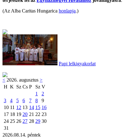
terjesszék fel az
Egyházmegyei Hivatalhoz
jóváhagyásra
.
(Az Alba Caritas Hungarica
honlapja
.)
Papi lelkigyakorlat
<
2026. augusztus
>
H
K
Sz
Cs
P
Sz
V
1
2
3
4
5
6
7
8
9
10
11
12
13
14
15
16
17
18
19
20
21
22
23
24
25
26
27
28
29
30
31
2026.08.14. péntek