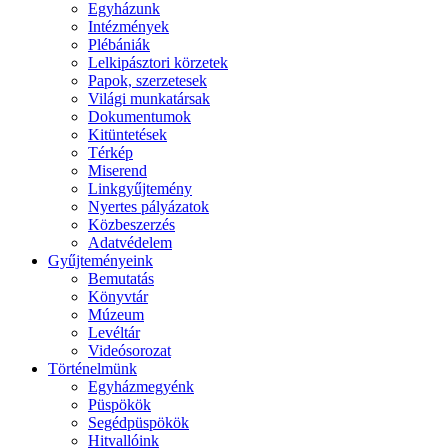
Egyházunk
Intézmények
Plébániák
Lelkipásztori körzetek
Papok, szerzetesek
Világi munkatársak
Dokumentumok
Kitüntetések
Térkép
Miserend
Linkgyűjtemény
Nyertes pályázatok
Közbeszerzés
Adatvédelem
Gyűjteményeink
Bemutatás
Könyvtár
Múzeum
Levéltár
Videósorozat
Történelmünk
Egyházmegyénk
Püspökök
Segédpüspökök
Hitvallóink