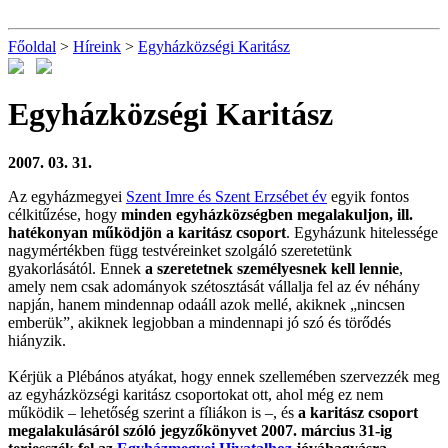
Főoldal
>
Híreink
>
Egyházközségi Karitász
Egyházközségi Karitász
2007. 03. 31.
Az egyházmegyei
Szent Imre és Szent Erzsébet év
egyik fontos
célkitűzése, hogy
minden egyházközségben megalakuljon, ill.
hatékonyan működjön a karitász csoport
. Egyházunk hitelessége
nagymértékben függ testvéreinket szolgáló szeretetünk
gyakorlásától. Ennek
a szeretetnek személyesnek kell lennie
,
amely nem csak adományok szétosztását vállalja fel az év néhány
napján, hanem mindennap odaáll azok mellé, akiknek „nincsen
emberük”, akiknek legjobban a mindennapi jó szó és törődés
hiányzik.
Kérjük a Plébános atyákat, hogy ennek szellemében szervezzék meg
az egyházközségi karitász csoportokat ott, ahol még ez nem
működik – lehetőség szerint a fíliákon is –, és
a karitász csoport
megalakulásáról szóló jegyzőkönyvet 2007. március 31-ig