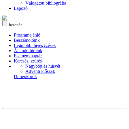
Válogatott bibliográfia
Lapozó
Programajánló
Beszámolóink
Legutóbbi bejegyzések
Állandó híreink
Eseménynaptár
Keresés, szűrés
Nagyböjt és húsvét
Adventi időszak
Ünnepkörök