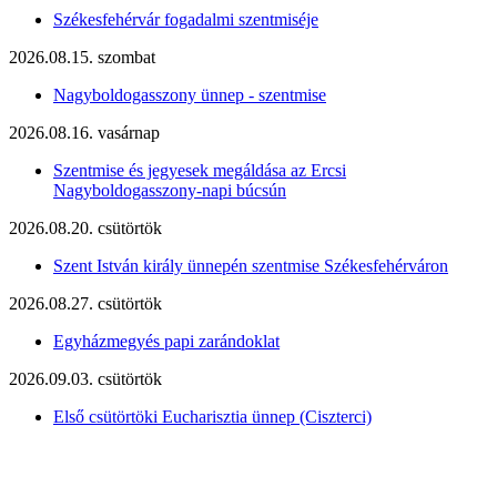
Székesfehérvár fogadalmi szentmiséje
2026.08.15. szombat
Nagyboldogasszony ünnep - szentmise
2026.08.16. vasárnap
Szentmise és jegyesek megáldása az Ercsi
Nagyboldogasszony-napi búcsún
2026.08.20. csütörtök
Szent István király ünnepén szentmise Székesfehérváron
2026.08.27. csütörtök
Egyházmegyés papi zarándoklat
2026.09.03. csütörtök
Első csütörtöki Eucharisztia ünnep (Ciszterci)