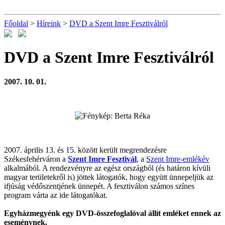
Főoldal
>
Híreink
>
DVD a Szent Imre Fesztiválról
DVD a Szent Imre Fesztiválról
2007. 10. 01.
2007. április 13. és 15. között került megrendezésre
Székesfehérváron a
Szent Imre Fesztivál
, a
Szent Imre-emlékév
alkalmából. A rendezvényre az egész országból (és határon kívüli
magyar területekről is) jöttek látogatók, hogy együtt ünnepeljük az
ifjúság védőszentjének ünnepét. A fesztiválon számos színes
program várta az ide látogatókat.
Egyházmegyénk egy DVD-összefoglalóval állít emléket ennek az
eseménynek.