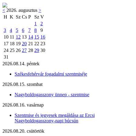
<
2026. augusztus
>
H
K
Sz
Cs
P
Sz
V
1
2
3
4
5
6
7
8
9
10
11
12
13
14
15
16
17
18
19
20
21
22
23
24
25
26
27
28
29
30
31
2026.08.14. péntek
Székesfehérvár fogadalmi szentmiséje
2026.08.15. szombat
Nagyboldogasszony ünnep - szentmise
2026.08.16. vasárnap
Szentmise és jegyesek megáldása az Ercsi
Nagyboldogasszony-napi búcsún
2026.08.20. csütörtök