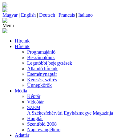
Magyar
|
English
|
Deutsch
|
Francais
|
Italiano
Menü
Híreink
Híreink
Programajánló
Beszámolóink
Legutóbbi bejegyzések
Állandó híreink
Eseménynaptár
Keresés, szűrés
Ünnepkörök
Média
Képtár
Videótár
SZEM
A Székesfehérvári Egyházmegye Magazinja
Hangtár
Szentföld 2008
Napi evangélium
Adattár