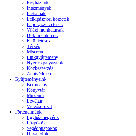
Egyházunk
Intézmények
Plébániák
Lelkipásztori körzetek
Papok, szerzetesek
Világi munkatársak
Dokumentumok
Kitüntetések
Térkép
Miserend
Linkgyűjtemény
Nyertes pályázatok
Közbeszerzés
Adatvédelem
Gyűjteményeink
Bemutatás
Könyvtár
Múzeum
Levéltár
Videósorozat
Történelmünk
Egyházmegyénk
Püspökök
Segédpüspökök
Hitvallóink