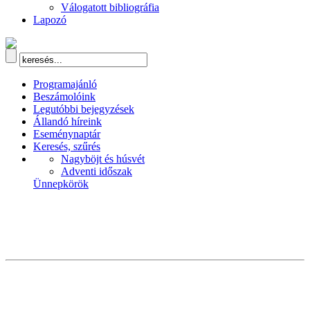
Válogatott bibliográfia
Lapozó
Programajánló
Beszámolóink
Legutóbbi bejegyzések
Állandó híreink
Eseménynaptár
Keresés, szűrés
Nagyböjt és húsvét
Adventi időszak
Ünnepkörök