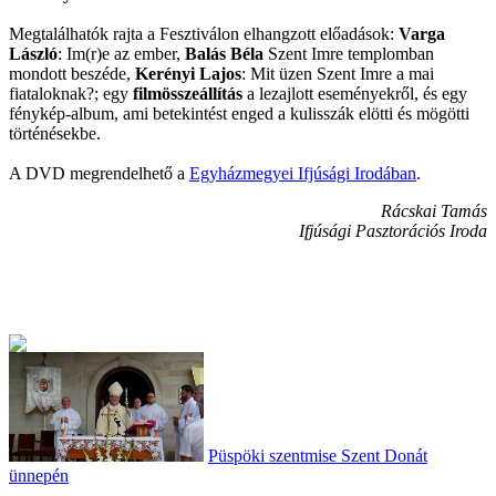
Megtalálhatók rajta a Fesztiválon elhangzott előadások:
Varga
László
: Im(r)e az ember,
Balás Béla
Szent Imre templomban
mondott beszéde,
Kerényi Lajos
: Mit üzen Szent Imre a mai
fiataloknak?; egy
filmösszeállítás
a lezajlott eseményekről, és egy
fénykép-album, ami betekintést enged a kulisszák elötti és mögötti
történésekbe.
A DVD megrendelhető a
Egyházmegyei Ifjúsági Irodában
.
Rácskai Tamás
Ifjúsági Pasztorációs Iroda
Püspöki szentmise Szent Donát
ünnepén