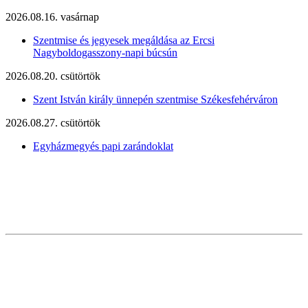
2026.08.16. vasárnap
Szentmise és jegyesek megáldása az Ercsi
Nagyboldogasszony-napi búcsún
2026.08.20. csütörtök
Szent István király ünnepén szentmise Székesfehérváron
2026.08.27. csütörtök
Egyházmegyés papi zarándoklat