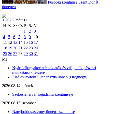
Püspöki szentmise Szent Donát
ünnepén
<
2026. május
>
H
K
Sz
Cs
P
Sz
V
1
2
3
4
5
6
7
8
9
10
11
12
13
14
15
16
17
18
19
20
21
22
23
24
25
26
27
28
29
30
31
Ma
Nyári lelkigyakorlat hitoktatók és világi lelkipásztori
munkatársak részére
Első csütörtöki Eucharisztia ünnep (Öreghegy)
2026.08.14. péntek
Székesfehérvár fogadalmi szentmiséje
2026.08.15. szombat
Nagyboldogasszony ünnep - szentmise