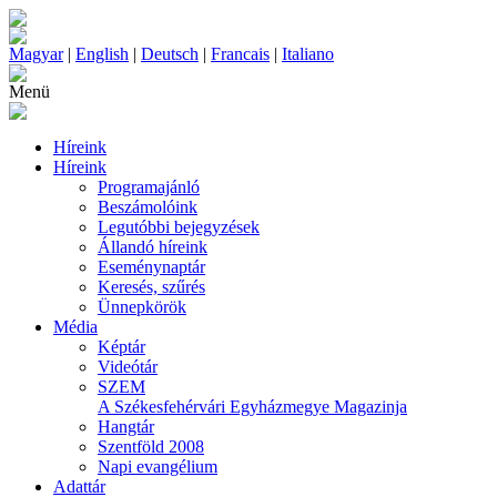
Magyar
|
English
|
Deutsch
|
Francais
|
Italiano
Menü
Híreink
Híreink
Programajánló
Beszámolóink
Legutóbbi bejegyzések
Állandó híreink
Eseménynaptár
Keresés, szűrés
Ünnepkörök
Média
Képtár
Videótár
SZEM
A Székesfehérvári Egyházmegye Magazinja
Hangtár
Szentföld 2008
Napi evangélium
Adattár