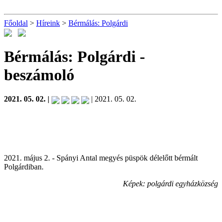
Főoldal
>
Híreink
>
Bérmálás: Polgárdi
Bérmálás: Polgárdi
-
beszámoló
2021. 05. 02. |
| 2021. 05. 02.
2021. május 2. - Spányi Antal megyés püspök délelőtt bérmált
Polgárdiban.
Képek: polgárdi egyházközség