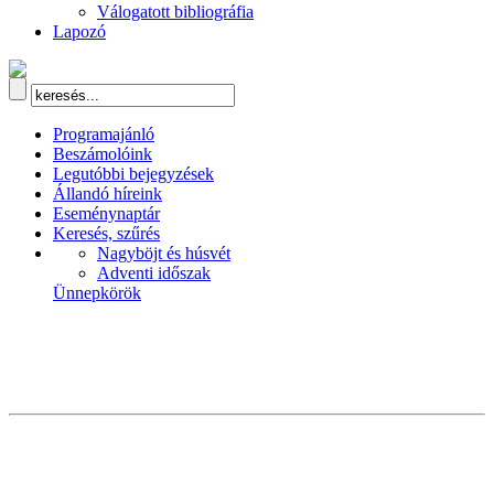
Válogatott bibliográfia
Lapozó
Programajánló
Beszámolóink
Legutóbbi bejegyzések
Állandó híreink
Eseménynaptár
Keresés, szűrés
Nagyböjt és húsvét
Adventi időszak
Ünnepkörök