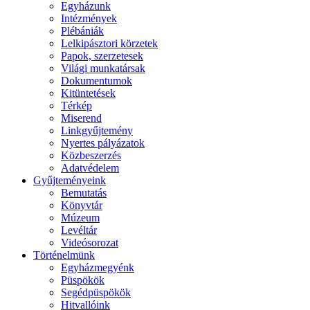
Egyházunk
Intézmények
Plébániák
Lelkipásztori körzetek
Papok, szerzetesek
Világi munkatársak
Dokumentumok
Kitüntetések
Térkép
Miserend
Linkgyűjtemény
Nyertes pályázatok
Közbeszerzés
Adatvédelem
Gyűjteményeink
Bemutatás
Könyvtár
Múzeum
Levéltár
Videósorozat
Történelmünk
Egyházmegyénk
Püspökök
Segédpüspökök
Hitvallóink