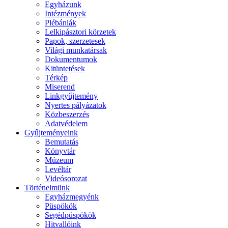
Egyházunk
Intézmények
Plébániák
Lelkipásztori körzetek
Papok, szerzetesek
Világi munkatársak
Dokumentumok
Kitüntetések
Térkép
Miserend
Linkgyűjtemény
Nyertes pályázatok
Közbeszerzés
Adatvédelem
Gyűjteményeink
Bemutatás
Könyvtár
Múzeum
Levéltár
Videósorozat
Történelmünk
Egyházmegyénk
Püspökök
Segédpüspökök
Hitvallóink