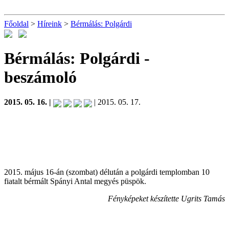
Főoldal
>
Híreink
>
Bérmálás: Polgárdi
Bérmálás: Polgárdi
-
beszámoló
2015. 05. 16. |
| 2015. 05. 17.
2015. május 16-án (szombat) délután a polgárdi templomban 10
fiatalt bérmált Spányi Antal megyés püspök.
Fényképeket készítette Ugrits Tamás