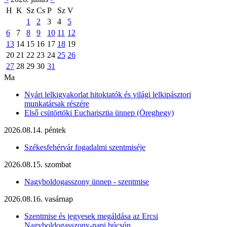
H
K
Sz
Cs
P
Sz
V
1
2
3
4
5
6
7
8
9
10
11
12
13
14
15
16
17
18
19
20
21
22
23
24
25
26
27
28
29
30
31
Ma
Nyári lelkigyakorlat hitoktatók és világi lelkipásztori
munkatársak részére
Első csütörtöki Eucharisztia ünnep (Öreghegy)
2026.08.14. péntek
Székesfehérvár fogadalmi szentmiséje
2026.08.15. szombat
Nagyboldogasszony ünnep - szentmise
2026.08.16. vasárnap
Szentmise és jegyesek megáldása az Ercsi
Nagyboldogasszony-napi búcsún