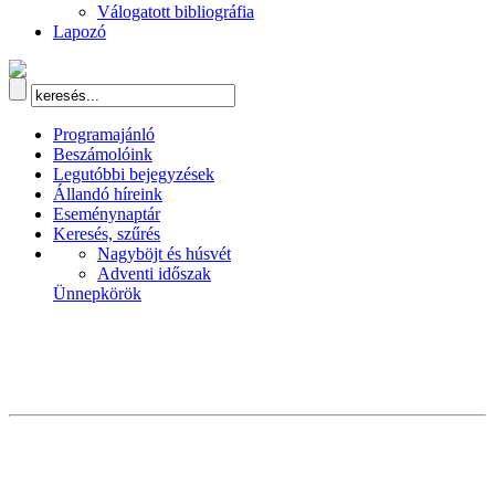
Válogatott bibliográfia
Lapozó
Programajánló
Beszámolóink
Legutóbbi bejegyzések
Állandó híreink
Eseménynaptár
Keresés, szűrés
Nagyböjt és húsvét
Adventi időszak
Ünnepkörök