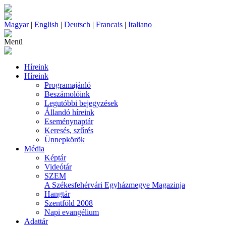
Magyar
|
English
|
Deutsch
|
Francais
|
Italiano
Menü
Híreink
Híreink
Programajánló
Beszámolóink
Legutóbbi bejegyzések
Állandó híreink
Eseménynaptár
Keresés, szűrés
Ünnepkörök
Média
Képtár
Videótár
SZEM
A Székesfehérvári Egyházmegye Magazinja
Hangtár
Szentföld 2008
Napi evangélium
Adattár