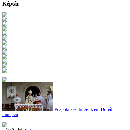
Képtár
Püspöki szentmise Szent Donát
ünnepén
<
2026. július
>