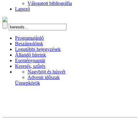
Válogatott bibliográfia
Lapozó
Programajánló
Beszámolóink
Legutóbbi bejegyzések
Állandó híreink
Eseménynaptár
Keresés, szűrés
Nagyböjt és húsvét
Adventi időszak
Ünnepkörök