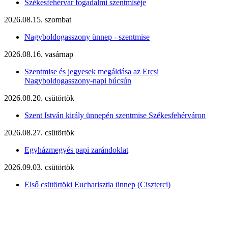
Székesfehérvár fogadalmi szentmiséje
2026.08.15. szombat
Nagyboldogasszony ünnep - szentmise
2026.08.16. vasárnap
Szentmise és jegyesek megáldása az Ercsi
Nagyboldogasszony-napi búcsún
2026.08.20. csütörtök
Szent István király ünnepén szentmise Székesfehérváron
2026.08.27. csütörtök
Egyházmegyés papi zarándoklat
2026.09.03. csütörtök
Első csütörtöki Eucharisztia ünnep (Ciszterci)