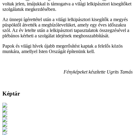
voltak jelen, imájukkal is támogatva a világi lelkipásztori kisegítőket
szolgálatuk megkezdésében.
Az ünnepi ígérettétel után a világi lelkipásztori kisegítők a megyés
püspöktől átvették a megbízólevelüket, amely egy éves időszakra
szól. Az év letelte után a lelkipásztori tapasztalatok összegzésével a
plébános kérheti a szolgálat idejének meghosszabbítását.
Papok és világi hívek újabb megerősítést kaptak a felelős közös
munkára, amellyel Isten Országát építenünk kell.
Fényképeket készítette Ugrits Tamás
Képtár