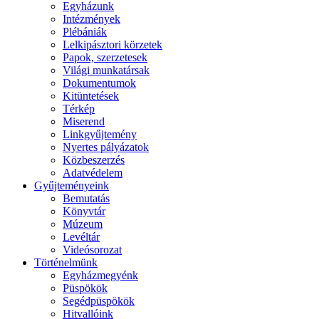
Egyházunk
Intézmények
Plébániák
Lelkipásztori körzetek
Papok, szerzetesek
Világi munkatársak
Dokumentumok
Kitüntetések
Térkép
Miserend
Linkgyűjtemény
Nyertes pályázatok
Közbeszerzés
Adatvédelem
Gyűjteményeink
Bemutatás
Könyvtár
Múzeum
Levéltár
Videósorozat
Történelmünk
Egyházmegyénk
Püspökök
Segédpüspökök
Hitvallóink