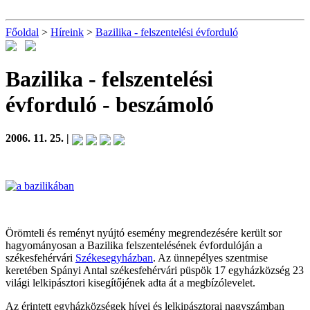
Főoldal
>
Híreink
>
Bazilika - felszentelési évforduló
Bazilika - felszentelési
évforduló
- beszámoló
2006. 11. 25. |
Örömteli és reményt nyújtó esemény megrendezésére került sor
hagyományosan a Bazilika felszentelésének évfordulóján a
székesfehérvári
Székesegyházban
. Az ünnepélyes szentmise
keretében Spányi Antal székesfehérvári püspök 17 egyházközség 23
világi lelkipásztori kisegítőjének adta át a megbízólevelet.
Az érintett egyházközségek hívei és lelkipásztorai nagyszámban