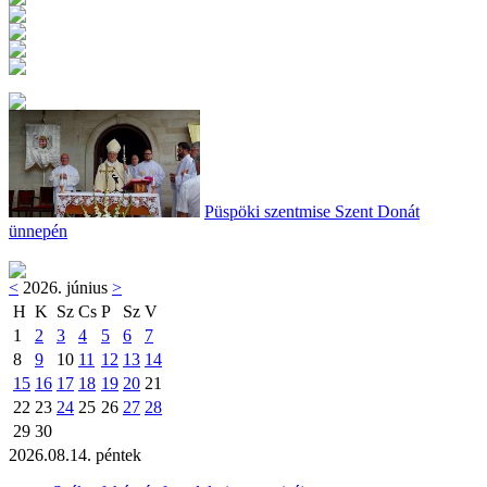
Püspöki szentmise Szent Donát
ünnepén
<
2026. június
>
H
K
Sz
Cs
P
Sz
V
1
2
3
4
5
6
7
8
9
10
11
12
13
14
15
16
17
18
19
20
21
22
23
24
25
26
27
28
29
30
2026.08.14. péntek