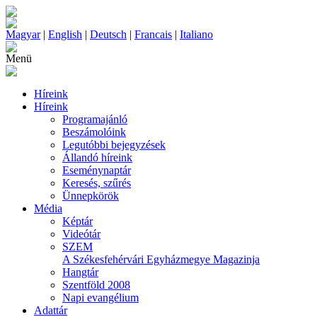
Magyar
|
English
|
Deutsch
|
Francais
|
Italiano
Menü
Híreink
Híreink
Programajánló
Beszámolóink
Legutóbbi bejegyzések
Állandó híreink
Eseménynaptár
Keresés, szűrés
Ünnepkörök
Média
Képtár
Videótár
SZEM
A Székesfehérvári Egyházmegye Magazinja
Hangtár
Szentföld 2008
Napi evangélium
Adattár