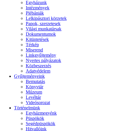
Egyházunk
Intézmények
Plébániák
Lelkipásztori körzetek
Papok, szerzetesek
Világi munkatársak
Dokumentumok
Kitüntetések
Térkép
Miserend
Linkgyűjtemény
Nyertes pályázatok
Közbeszerzés
Adatvédelem
Gyűjteményeink
Bemutatás
Könyvtár
Múzeum
Levéltár
Videósorozat
Történelmünk
Egyházmegyénk
Püspökök
Segédpüspökök
Hitvallóink