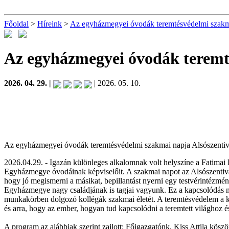
Főoldal
>
Híreink
>
Az egyházmegyei óvodák teremtésvédelmi szakm
Az egyházmegyei óvodák teremt
2026. 04. 29. |
| 2026. 05. 10.
Az egyházmegyei óvodák teremtésvédelmi szakmai napja Alsószenti
2026.04.29. - Igazán különleges alkalomnak volt helyszíne a Fatima
Egyházmegye óvodáinak képviselőit. A szakmai napot az Alsószentiván
hogy jó megismerni a másikat, bepillantást nyerni egy testvérintézmé
Egyházmegye nagy családjának is tagjai vagyunk. Ez a kapcsolódás má
munkakörben dolgozó kollégák szakmai életét. A teremtésvédelem a k
és arra, hogy az ember, hogyan tud kapcsolódni a teremtett világhoz és
A program az alábbiak szerint zajlott: Főigazgatónk, Kiss Attila kös