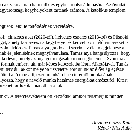
vább a szakmai nap harmadik és egyben utolsó állomására. Az óvodát
magyarországi kegyhelyeként tartanak számon. A katolikus templom
gusok lelki feltöltődésének vezetésére.
, címzetes apát (2020‑tól), helyettes esperes (2013‑tól) és Püspöki
et, amely körbeveszi a kegyhelyet és kedveli az itt élő embereket is.
azolni. Mórocz Tamás atya gondolatai szerint az élet megjelenése a
ának és jelenlétének megnyilvánulása. Tamás atya hangsúlyozza, hogy
reműködésre, amely az anyagot magasabb minőségbe emeli. Számára a
” formált embert, aki már képes kapcsolatba lépni Alkotójával. Tamás
i terv áll, akkor mélyebb tisztelettel fordulunk az élővilág egésze
lülteti a jó magvait, ezért munkája Isten teremtő munkájának
ozza, hogy a nevelő munka hatalmas energiákat emészt fel. Kitért
y „üzenethordozók” maradhassanak.
unk". A teremtésvédelem ott kezdődik, amikor felismerjük minden
z.
Turzainé Gazsó Kata
Képek: Kiss Attila