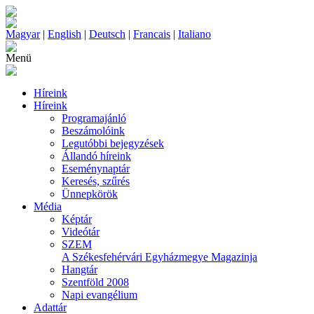
Magyar
|
English
|
Deutsch
|
Francais
|
Italiano
Menü
Híreink
Híreink
Programajánló
Beszámolóink
Legutóbbi bejegyzések
Állandó híreink
Eseménynaptár
Keresés, szűrés
Ünnepkörök
Média
Képtár
Videótár
SZEM
A Székesfehérvári Egyházmegye Magazinja
Hangtár
Szentföld 2008
Napi evangélium
Adattár