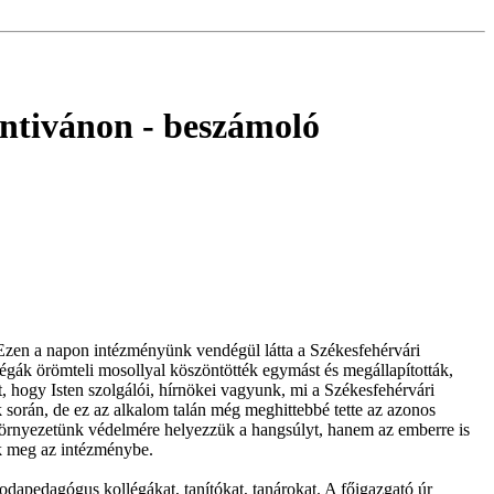
entivánon
- beszámoló
Ezen a napon intézményünk vendégül látta a Székesfehérvári
gák örömteli mosollyal köszöntötték egymást és megállapították,
, hogy Isten szolgálói, hírnökei vagyunk, mi a Székesfehérvári
során, de ez az alkalom talán még meghittebbé tette az azonos
környezetünk védelmére helyezzük a hangsúlyt, hanem az emberre is
tuk meg az intézménybe.
odapedagógus kollégákat, tanítókat, tanárokat. A főigazgató úr