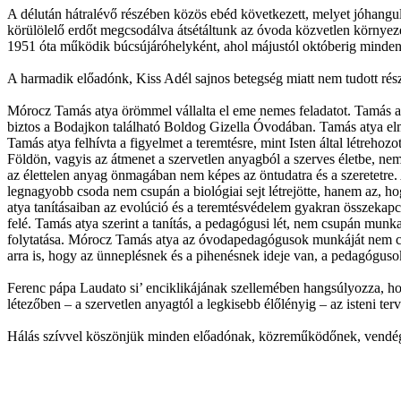
A délután hátralévő részében közös ebéd következett, melyet jóhangula
körülölelő erdőt megcsodálva átsétáltunk az óvoda közvetlen környe
1951 óta működik búcsújáróhelyként, ahol májustól októberig minden h
A harmadik előadónk, Kiss Adél sajnos betegség miatt nem tudott rész
Mórocz Tamás atya örömmel vállalta el eme nemes feladatot. Tamás aty
biztos a Bodajkon található Boldog Gizella Óvodában. Tamás atya elmon
Tamás atya felhívta a figyelmet a teremtésre, mint Isten által létreh
Földön, vagyis az átmenet a szervetlen anyagból a szerves életbe, n
az élettelen anyag önmagában nem képes az öntudatra és a szeretetre
legnagyobb csoda nem csupán a biológiai sejt létrejötte, hanem az, ho
atya tanításaiban az evolúció és a teremtésvédelem gyakran összekapcso
felé. Tamás atya szerint a tanítás, a pedagógusi lét, nem csupán munk
folytatása. Mórocz Tamás atya az óvodapedagógusok munkáját nem cs
arra is, hogy az ünneplésnek és a pihenésnek ideje van, a pedagógus
Ferenc pápa Laudato si’ enciklikájának szellemében hangsúlyozza, h
létezőben – a szervetlen anyagtól a legkisebb élőlényig – az isteni terv
Hálás szívvel köszönjük minden előadónak, közreműködőnek, vendégnek