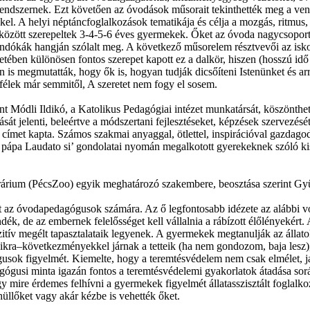
yrendszernek. Ezt követően az óvodások műsorait tekinthették meg a v
kkel. A helyi néptáncfoglalkozások tematikája és célja a mozgás, ritmu
 között szerepeltek 3-4-5-6 éves gyermekek. Őket az óvoda nagycsoport
mondókák hangján szólalt meg. A következő műsorelem résztvevői az isko
ben különösen fontos szerepet kapott ez a dalkör, hiszen (hosszú idő ó
s megmutatták, hogy ők is, hogyan tudják dicsőíteni Istenünket és arra 
 félek már semmitől, A szeretet nem fogy el sosem.
ódli Ildikó, a Katolikus Pedagógiai intézet munkatársát, köszönthettük
 jelenti, beleértve a módszertani fejlesztéseket, képzések szervezését
 címet kapta. Számos szakmai anyaggal, ötlettel, inspirációval gazdag
c pápa Laudato si’ gondolatai nyomán megalkotott gyerekeknek szóló kis
árium (PécsZoo) egyik meghatározó szakembere, beosztása szerint Gyűj
lt az óvodapedagógusok számára. Az ő legfontosabb idézete az alábbi vo
ndék, de az embernek felelősséget kell vállalnia a rábízott élőlényekért.
itív megélt tapasztalataik legyenek. A gyermekek megtanulják az állatok
ásikra–következményekkel járnak a tetteik (ha nem gondozom, baja lesz
agógusok figyelmét. Kiemelte, hogy a teremtésvédelem nem csak elmélet,
dagógusi minta igazán fontos a teremtésvédelemi gyakorlatok átadása sor
ogy mire érdemes felhívni a gyermekek figyelmét állatasszisztált foglal
hüllőket vagy akár kézbe is vehették őket.