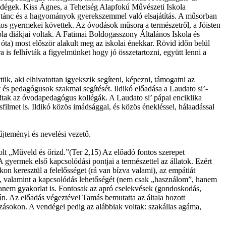
endégek. Kiss Ágnes, a Tehetség Alapfokú Művészeti Iskola
s, tánc és a hagyományok gyerekszemmel való elsajátítás. A műsorban
os gyermekei követtek. Az óvodások műsora a természetről, a Jóisten
la diákjai voltak. A Fatimai Boldogasszony Általános Iskola és
ta) most először alakult meg az iskolai énekkar. Rövid időn belül
is felhívták a figyelmünket hogy jó összetartozni, együtt lenni a
, aki elhivatottan igyekszik segíteni, képezni, támogatni az
 és pedagógusok szakmai segítését. Ildikó előadása a Laudato si’-
odtak az óvodapedagógus kollégák. A Laudato si’ pápai enciklika
filmet is. Ildikó közös imádsággal, és közös énekléssel, hálaadással
teményi és nevelési vezető.
lt „Műveld és őrizd.”(Ter 2,15) Az előadó fontos szerepet
 A gyermek első kapcsolódási pontjai a természettel az állatok. Ezért
on keresztül a felelősséget (rá van bízva valami), az empátiát
), valamint a kapcsolódás lehetőségét (nem csak „használom”, hanem
 janem gyakorlat is. Fontosak az apró cselekvések (gondoskodás,
án. Az előadás végeztével Tamás bemutatta az általa hozott
kozásokon. A vendégei pedig az alábbiak voltak: szakállas agáma,