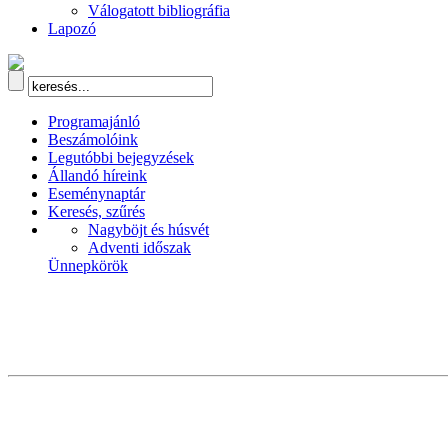
Válogatott bibliográfia
Lapozó
Programajánló
Beszámolóink
Legutóbbi bejegyzések
Állandó híreink
Eseménynaptár
Keresés, szűrés
Nagyböjt és húsvét
Adventi időszak
Ünnepkörök