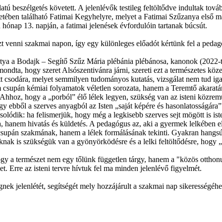
tú beszélgetés követett. A jelenlévők testileg feltöltődve indultak to
zetében található Fatimai Kegyhelyre, melyet a Fatimai Szűzanya első 
ónap 13. napján, a fatimai jelenések évfordulóin tartanak búcsút.
t venni szakmai napon, így egy különleges előadót kértünk fel a pedagó
a a Bodajk – Segítő Szűz Mária plébánia plébánosa, kanonok (2022‑től)
dta, hogy szeret Alsószentivánra járni, szereti ezt a természetes közeg
ozott csodára, melyet semmilyen tudományos kutatás, vizsgálat nem tud ig
em csupán kémiai folyamatok véletlen sorozata, hanem a Teremtő akarat
. Ahhoz, hogy a „porból” élő lélek legyen, szükség van az isteni köz
gy ebből a szerves anyagból az Isten „saját képére és hasonlatosságára
lódik: ha felismerjük, hogy még a legkisebb szerves sejt mögött is isten
a, hanem hivatás és küldetés. A pedagógus az, aki a gyermek lelkében e
upán szakmának, hanem a lélek formálásának tekinti. Gyakran hangsúly
oknak is szükségük van a gyönyörködésre és a lelki feltöltődésre, hog
ogy a természet nem egy tőlünk független tárgy, hanem a "közös otthon
et. Erre az isteni tervre hívtuk fel ma minden jelenlévő figyelmét.
 jelenlétét, segítségét mely hozzájárult a szakmai nap sikerességéhe