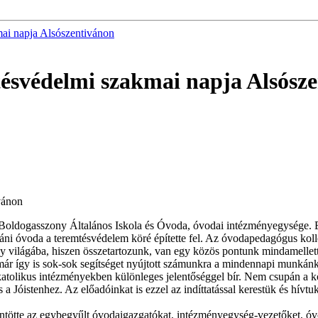
ai napja Alsószentivánon
ésvédelmi szakmai napja Alsósz
vánon
i Boldogasszony Általános Iskola és Óvoda, óvodai intézményegysége. 
i óvoda a teremtésvédelem köré építette fel. Az óvodapedagógus kollé
ny világába, hiszen összetartozunk, van egy közös pontunk mindamellett
r így is sok-sok segítséget nyújtott számunkra a mindennapi munkánk 
atolikus intézményekben különleges jelentőséggel bír. Nem csupán a 
 a Jóistenhez. Az előadóinkat is ezzel az indíttatással kerestük és hív
zöntötte az egybegyűlt óvodaigazgatókat, intézményegység-vezetőket, óv