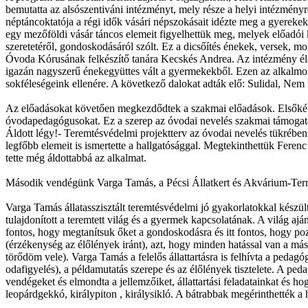
bemutatta az alsószentiváni intézményt, mely része a helyi intézmén
néptáncoktatója a régi idők vásári népszokásait idézte meg a gyereke
egy mezőföldi vásár táncos elemeit figyelhettük meg, melyek előadói
szeretetéről, gondoskodásáról szólt. Ez a dicsőítés énekek, versek, 
Óvoda Kórusának felkészítő tanára Kecskés Andrea. Az intézmény életé
igazán nagyszerű énekegyüttes vált a gyermekekből. Ezen az alkalmon i
sokféleségeink ellenére. A következő dalokat adták elő: Sulidal, Nem
Az előadásokat követően megkezdődtek a szakmai előadások. Elsőként M
óvodapedagógusokat. Ez a szerep az óvodai nevelés szakmai támogatását
Áldott légy!- Teremtésvédelmi projektterv az óvodai nevelés tükrében
legfőbb elemeit is ismertette a hallgatósággal. Megtekinthettük Feren
tette még áldottabbá az alkalmat.
Második vendégünk Varga Tamás, a Pécsi Állatkert és Akvárium‑Terr
Varga Tamás állatasszisztált teremtésvédelmi jó gyakorlatokkal készü
tulajdonított a teremtett világ és a gyermek kapcsolatának. A világ ajá
fontos, hogy megtanítsuk őket a gondoskodásra és itt fontos, hogy poz
(érzékenység az élőlények iránt), azt, hogy minden hatással van a m
törődöm vele). Varga Tamás a felelős állattartásra is felhívta a ped
odafigyelés), a példamutatás szerepe és az élőlények tisztelete. A pe
vendégeket és elmondta a jellemzőiket, állattartási feladatainkat és h
leopárdgekkó, királypiton , királysikló. A bátrabbak megérinthették a 