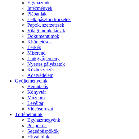
Egyházunk
Intézmények
Plébániák
Lelkipásztori körzetek
Papok, szerzetesek
Világi munkatársak
Dokumentumok
Kitüntetések
Térkép
Miserend
Linkgyűjtemény
Nyertes pályázatok
Közbeszerzés
Adatvédelem
Gyűjteményeink
Bemutatás
Könyvtár
Múzeum
Levéltár
Videósorozat
Történelmünk
Egyházmegyénk
Püspökök
Segédpüspökök
Hitvallóink