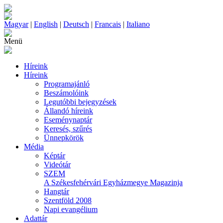
Magyar
|
English
|
Deutsch
|
Francais
|
Italiano
Menü
Híreink
Híreink
Programajánló
Beszámolóink
Legutóbbi bejegyzések
Állandó híreink
Eseménynaptár
Keresés, szűrés
Ünnepkörök
Média
Képtár
Videótár
SZEM
A Székesfehérvári Egyházmegye Magazinja
Hangtár
Szentföld 2008
Napi evangélium
Adattár