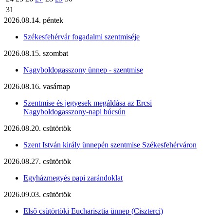
31
2026.08.14. péntek
Székesfehérvár fogadalmi szentmiséje
2026.08.15. szombat
Nagyboldogasszony ünnep - szentmise
2026.08.16. vasárnap
Szentmise és jegyesek megáldása az Ercsi
Nagyboldogasszony-napi búcsún
2026.08.20. csütörtök
Szent István király ünnepén szentmise Székesfehérváron
2026.08.27. csütörtök
Egyházmegyés papi zarándoklat
2026.09.03. csütörtök
Első csütörtöki Eucharisztia ünnep (Ciszterci)