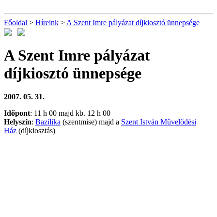
Főoldal
>
Híreink
>
A Szent Imre pályázat díjkiosztó ünnepsége
A Szent Imre pályázat
díjkiosztó ünnepsége
2007. 05. 31.
Időpont
: 11 h 00 majd kb. 12 h 00
Helyszín
:
Bazilika
(szentmise) majd a
Szent István Művelődési
Ház
(díjkiosztás)