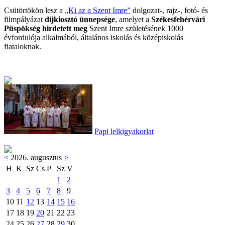
Csütörtökön lesz a
„Ki az a Szent Imre”
dolgozat-, rajz-, fotó- és
filmpályázat
díjkiosztó ünnepsége
, amelyet a
Székesfehérvári
Püspökség hirdetett meg
Szent Imre születésének 1000
évfordulója alkalmából, általános iskolás és középiskolás
fiataloknak.
Papi lelkigyakorlat
<
2026. augusztus
>
H
K
Sz
Cs
P
Sz
V
1
2
3
4
5
6
7
8
9
10
11
12
13
14
15
16
17
18
19
20
21
22
23
24
25
26
27
28
29
30