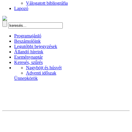
Válogatott bibliográfia
Lapozó
Programajánló
Beszámolóink
Legutóbbi bejegyzések
Állandó híreink
Eseménynaptár
Keresés, szűrés
Nagyböjt és húsvét
Adventi időszak
Ünnepkörök