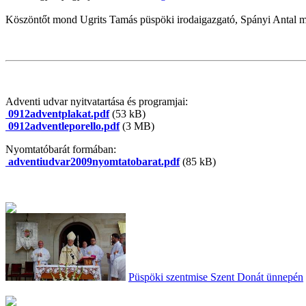
Köszöntőt mond Ugrits Tamás püspöki irodaigazgató, Spányi Antal m
Adventi udvar nyitvatartása és programjai:
0912adventplakat.pdf
(53 kB)
0912adventleporello.pdf
(3 MB)
Nyomtatóbarát formában:
adventiudvar2009nyomtatobarat.pdf
(85 kB)
Püspöki szentmise Szent Donát ünnepén