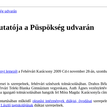
ség udvarán
tatója a Püspökség udvarán
nyi lemezét
a Fehérvári Karácsony 2009 Cd-t november 28-án, szombato
versei is szerepelnek, fehérvári színészek tolmácsolásában. Drahos
ehérvári Teleki Blanka Gimnázium vegyeskara, Auth Ágnes vezényletév
ba igazgató tolmácsolásában hangzik fel Móra Magda: Karácsonyfa cím
nntartásában működő
oktatási intézmények diákjai, óvodásai
szerepeln
 László tagiskolájának
diákjai szerepelnek.