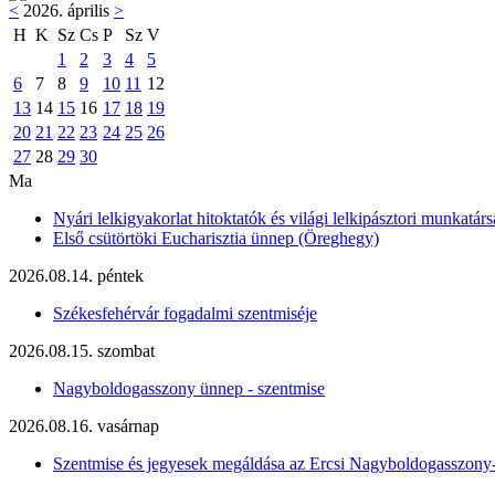
<
2026. április
>
H
K
Sz
Cs
P
Sz
V
1
2
3
4
5
6
7
8
9
10
11
12
13
14
15
16
17
18
19
20
21
22
23
24
25
26
27
28
29
30
Ma
Nyári lelkigyakorlat hitoktatók és világi lelkipásztori munkatárs
Első csütörtöki Eucharisztia ünnep (Öreghegy)
2026.08.14. péntek
Székesfehérvár fogadalmi szentmiséje
2026.08.15. szombat
Nagyboldogasszony ünnep - szentmise
2026.08.16. vasárnap
Szentmise és jegyesek megáldása az Ercsi Nagyboldogasszony