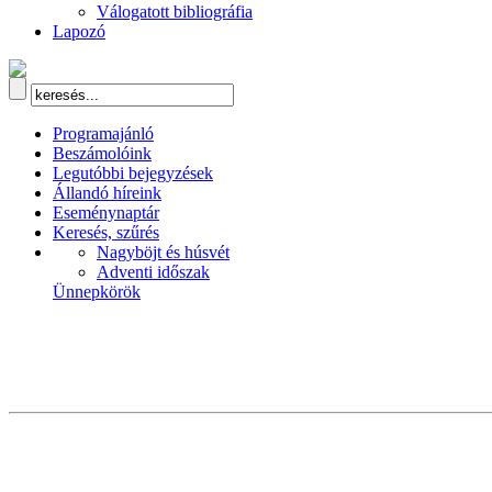
Válogatott bibliográfia
Lapozó
Programajánló
Beszámolóink
Legutóbbi bejegyzések
Állandó híreink
Eseménynaptár
Keresés, szűrés
Nagyböjt és húsvét
Adventi időszak
Ünnepkörök