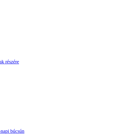
ak részére
-napi búcsún