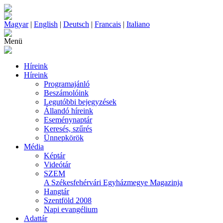
Magyar
|
English
|
Deutsch
|
Francais
|
Italiano
Menü
Híreink
Híreink
Programajánló
Beszámolóink
Legutóbbi bejegyzések
Állandó híreink
Eseménynaptár
Keresés, szűrés
Ünnepkörök
Média
Képtár
Videótár
SZEM
A Székesfehérvári Egyházmegye Magazinja
Hangtár
Szentföld 2008
Napi evangélium
Adattár