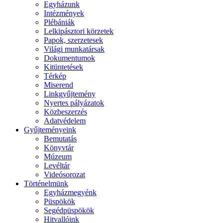
Egyházunk
Intézmények
Plébániák
Lelkipásztori körzetek
Papok, szerzetesek
Világi munkatársak
Dokumentumok
Kitüntetések
Térkép
Miserend
Linkgyűjtemény
Nyertes pályázatok
Közbeszerzés
Adatvédelem
Gyűjteményeink
Bemutatás
Könyvtár
Múzeum
Levéltár
Videósorozat
Történelmünk
Egyházmegyénk
Püspökök
Segédpüspökök
Hitvallóink