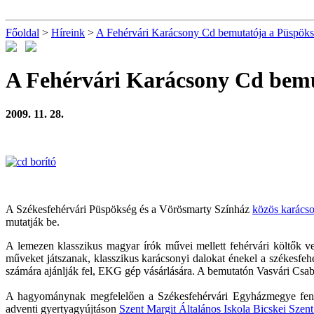
Főoldal
>
Híreink
>
A Fehérvári Karácsony Cd bemutatója a Püspök
A Fehérvári Karácsony Cd bemu
2009. 11. 28.
A Székesfehérvári Püspökség és a Vörösmarty Színház
közös karácso
mutatják be.
A lemezen klasszikus magyar írók művei mellett fehérvári költők 
műveket játszanak, klasszikus karácsonyi dalokat énekel a székesf
számára ajánlják fel, EKG gép vásárlására. A bemutatón Vasvári Csa
A hagyománynak megfelelően a Székesfehérvári Egyházmegye fe
adventi gyertyagyújtáson
Szent Margit Általános Iskola Bicskei Szent