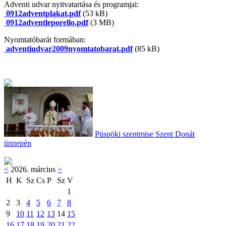
Adventi udvar nyitvatartása és programjai:
0912adventplakat.pdf
(53 kB)
0912adventleporello.pdf
(3 MB)
Nyomtatóbarát formában:
adventiudvar2009nyomtatobarat.pdf
(85 kB)
Püspöki szentmise Szent Donát
ünnepén
<
2026. március
>
H
K
Sz
Cs
P
Sz
V
1
2
3
4
5
6
7
8
9
10
11
12
13
14
15
16
17
18
19
20
21
22