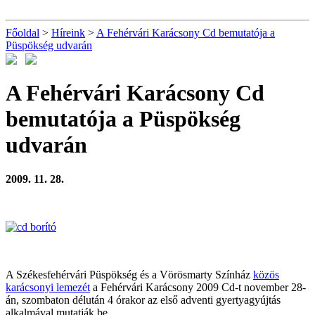
Főoldal
>
Híreink
>
A Fehérvári Karácsony Cd bemutatója a
Püspökség udvarán
A Fehérvári Karácsony Cd
bemutatója a Püspökség
udvarán
2009. 11. 28.
A Székesfehérvári Püspökség és a Vörösmarty Színház
közös
karácsonyi lemezét
a Fehérvári Karácsony 2009 Cd-t november 28-
án, szombaton délután 4 órakor az első adventi gyertyagyújtás
alkalmával mutatják be.