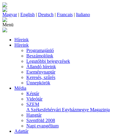
Magyar
|
English
|
Deutsch
|
Francais
|
Italiano
Menü
Híreink
Híreink
Programajánló
Beszámolóink
Legutóbbi bejegyzések
Állandó híreink
Eseménynaptár
Keresés, szűrés
Ünnepkörök
Média
Képtár
Videótár
SZEM
A Székesfehérvári Egyházmegye Magazinja
Hangtár
Szentföld 2008
Napi evangélium
Adattár