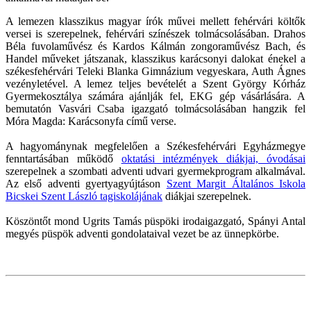
A lemezen klasszikus magyar írók művei mellett fehérvári költők
versei is szerepelnek, fehérvári színészek tolmácsolásában. Drahos
Béla fuvolaművész és Kardos Kálmán zongoraművész Bach, és
Handel műveket játszanak, klasszikus karácsonyi dalokat énekel a
székesfehérvári Teleki Blanka Gimnázium vegyeskara, Auth Ágnes
vezényletével. A lemez teljes bevételét a Szent György Kórház
Gyermekosztálya számára ajánlják fel, EKG gép vásárlására. A
bemutatón Vasvári Csaba igazgató tolmácsolásában hangzik fel
Móra Magda: Karácsonyfa című verse.
A hagyománynak megfelelően a Székesfehérvári Egyházmegye
fenntartásában működő
oktatási intézmények diákjai, óvodásai
szerepelnek a szombati adventi udvari gyermekprogram alkalmával.
Az első adventi gyertyagyújtáson
Szent Margit Általános Iskola
Bicskei Szent László tagiskolájának
diákjai szerepelnek.
Köszöntőt mond Ugrits Tamás püspöki irodaigazgató, Spányi Antal
megyés püspök adventi gondolataival vezet be az ünnepkörbe.