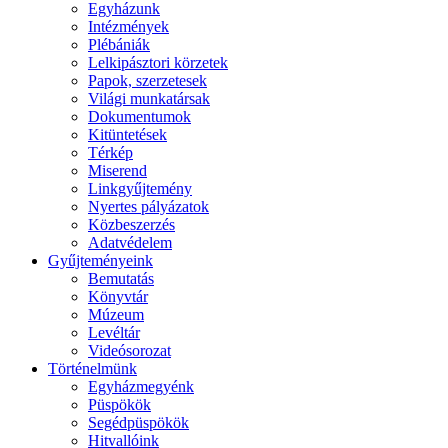
Egyházunk
Intézmények
Plébániák
Lelkipásztori körzetek
Papok, szerzetesek
Világi munkatársak
Dokumentumok
Kitüntetések
Térkép
Miserend
Linkgyűjtemény
Nyertes pályázatok
Közbeszerzés
Adatvédelem
Gyűjteményeink
Bemutatás
Könyvtár
Múzeum
Levéltár
Videósorozat
Történelmünk
Egyházmegyénk
Püspökök
Segédpüspökök
Hitvallóink