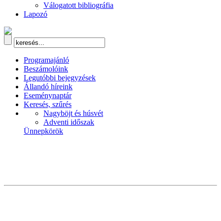
Válogatott bibliográfia
Lapozó
Programajánló
Beszámolóink
Legutóbbi bejegyzések
Állandó híreink
Eseménynaptár
Keresés, szűrés
Nagyböjt és húsvét
Adventi időszak
Ünnepkörök