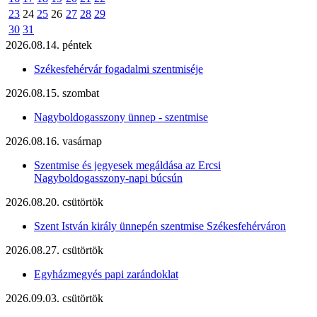
23
24
25
26
27
28
29
30
31
2026.08.14. péntek
Székesfehérvár fogadalmi szentmiséje
2026.08.15. szombat
Nagyboldogasszony ünnep - szentmise
2026.08.16. vasárnap
Szentmise és jegyesek megáldása az Ercsi
Nagyboldogasszony-napi búcsún
2026.08.20. csütörtök
Szent István király ünnepén szentmise Székesfehérváron
2026.08.27. csütörtök
Egyházmegyés papi zarándoklat
2026.09.03. csütörtök