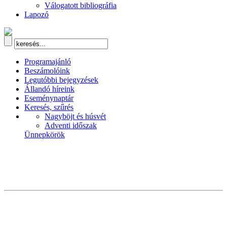
Válogatott bibliográfia
Lapozó
Programajánló
Beszámolóink
Legutóbbi bejegyzések
Állandó híreink
Eseménynaptár
Keresés, szűrés
Nagyböjt és húsvét
Adventi időszak
Ünnepkörök