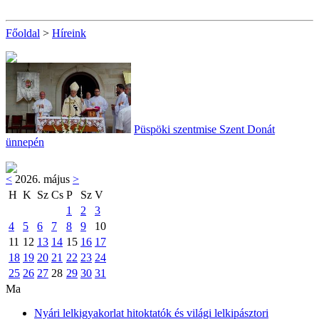
Főoldal
>
Híreink
Püspöki szentmise Szent Donát
ünnepén
<
2026. május
>
H
K
Sz
Cs
P
Sz
V
1
2
3
4
5
6
7
8
9
10
11
12
13
14
15
16
17
18
19
20
21
22
23
24
25
26
27
28
29
30
31
Ma
Nyári lelkigyakorlat hitoktatók és világi lelkipásztori