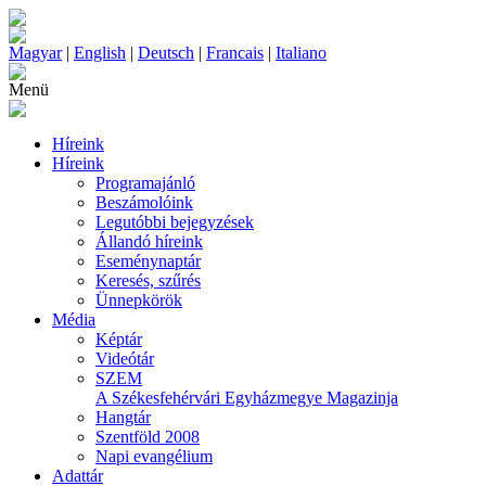
Magyar
|
English
|
Deutsch
|
Francais
|
Italiano
Menü
Híreink
Híreink
Programajánló
Beszámolóink
Legutóbbi bejegyzések
Állandó híreink
Eseménynaptár
Keresés, szűrés
Ünnepkörök
Média
Képtár
Videótár
SZEM
A Székesfehérvári Egyházmegye Magazinja
Hangtár
Szentföld 2008
Napi evangélium
Adattár