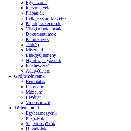
Egyházunk
Intézmények
Plébániák
Lelkipásztori körzetek
Papok, szerzetesek
Világi munkatársak
Dokumentumok
Kitüntetések
Térkép
Miserend
Linkgyűjtemény
Nyertes pályázatok
Közbeszerzés
Adatvédelem
Gyűjteményeink
Bemutatás
Könyvtár
Múzeum
Levéltár
Videósorozat
Történelmünk
Egyházmegyénk
Püspökök
Segédpüspökök
Hitvallóink