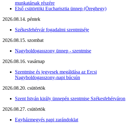
munkatársak részére
Első csütörtöki Eucharisztia ünnep (Öreghegy)
2026.08.14. péntek
Székesfehérvár fogadalmi szentmiséje
2026.08.15. szombat
Nagyboldogasszony ünnep - szentmise
2026.08.16. vasárnap
Szentmise és jegyesek megáldása az Ercsi
Nagyboldogasszony-napi búcsún
2026.08.20. csütörtök
Szent István király ünnepén szentmise Székesfehérváron
2026.08.27. csütörtök
Egyházmegyés papi zarándoklat