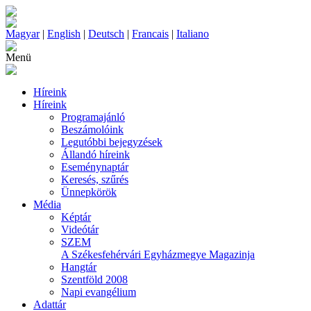
Magyar
|
English
|
Deutsch
|
Francais
|
Italiano
Menü
Híreink
Híreink
Programajánló
Beszámolóink
Legutóbbi bejegyzések
Állandó híreink
Eseménynaptár
Keresés, szűrés
Ünnepkörök
Média
Képtár
Videótár
SZEM
A Székesfehérvári Egyházmegye Magazinja
Hangtár
Szentföld 2008
Napi evangélium
Adattár