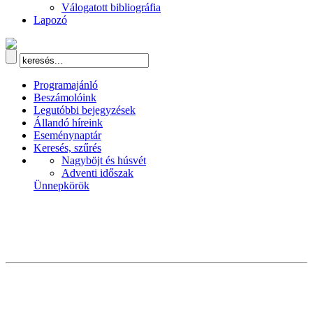
Válogatott bibliográfia
Lapozó
Programajánló
Beszámolóink
Legutóbbi bejegyzések
Állandó híreink
Eseménynaptár
Keresés, szűrés
Nagyböjt és húsvét
Adventi időszak
Ünnepkörök