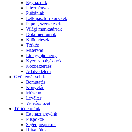
Egyházunk
Intézmények
Plébániák
Lelkipásztori körzetek
Papok, szerzetesek
Világi munkatársak
Dokumentumok
Kitüntetések
Térkép
Miserend
Linkgyűjtemény
Nyertes pályázatok
Közbeszerzés
Adatvédelem
Gyűjteményeink
Bemutatás
Könyvtár
Múzeum
Levéltár
Videósorozat
Történelmünk
Egyházmegyénk
Püspökök
Segédpüspökök
Hitvallóink