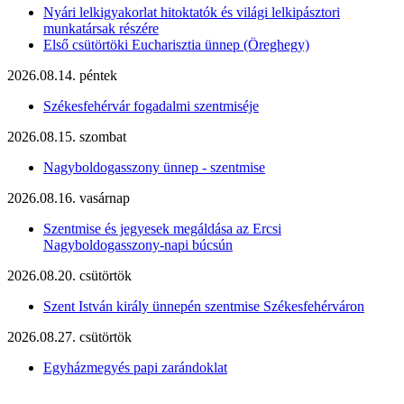
Nyári lelkigyakorlat hitoktatók és világi lelkipásztori
munkatársak részére
Első csütörtöki Eucharisztia ünnep (Öreghegy)
2026.08.14. péntek
Székesfehérvár fogadalmi szentmiséje
2026.08.15. szombat
Nagyboldogasszony ünnep - szentmise
2026.08.16. vasárnap
Szentmise és jegyesek megáldása az Ercsi
Nagyboldogasszony-napi búcsún
2026.08.20. csütörtök
Szent István király ünnepén szentmise Székesfehérváron
2026.08.27. csütörtök
Egyházmegyés papi zarándoklat