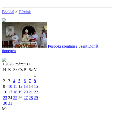
Főoldal
>
Híreink
Püspöki szentmise Szent Donát
ünnepén
<
2026. március
>
H
K
Sz
Cs
P
Sz
V
1
2
3
4
5
6
7
8
9
10
11
12
13
14
15
16
17
18
19
20
21
22
23
24
25
26
27
28
29
30
31
Ma