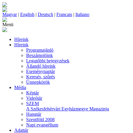
Magyar
|
English
|
Deutsch
|
Francais
|
Italiano
Menü
Híreink
Híreink
Programajánló
Beszámolóink
Legutóbbi bejegyzések
Állandó híreink
Eseménynaptár
Keresés, szűrés
Ünnepkörök
Média
Képtár
Videótár
SZEM
A Székesfehérvári Egyházmegye Magazinja
Hangtár
Szentföld 2008
Napi evangélium
Adattár