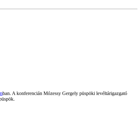
om
ban. A konferencián Mózessy Gergely püspöki levéltárigazgató
 püspök.