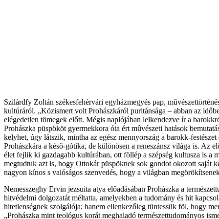
Szilárdfy Zoltán székesfehérvári egyházmegyés pap, mûvészettörténész
kultúráról. „Közismert volt Prohászkáról puritánsága – abban az időbe
elégedetlen tömegek előtt. Mégis naplójában lelkendezve ír a barokk
Prohászka püspököt gyermekkora óta ért mûvészeti hatások bemutatása 
kelyhet, úgy látszik, mintha az egész mennyország a barokk-festészet
Prohászkára a késő-gótika, de különösen a reneszánsz világa is. Az
élet fejlik ki gazdagabb kultúrában, ott föllép a szépség kultusza is 
megtudtuk azt is, hogy Ottokár püspöknek sok gondot okozott saját 
nagyon kínos s valóságos szenvedés, hogy a világban megörökítsenek
Nemesszeghy Ervin jezsuita atya előadásában Prohászka a természettud
hitvédelmi dolgozatát méltatta, amelyekben a tudomány és hit kapcsola
hitetlenségnek szolgálója; hanem ellenkezőleg tüntessük föl, hogy me
„Prohászka mint teológus korát meghaladó természettudományos ismere