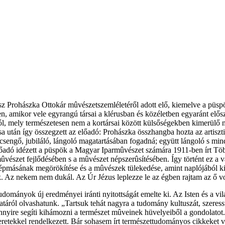
 Prohászka Ottokár mûvészetszemléletéről adott elő, kiemelve a püspök 
n, amikor vele egyrangú társai a klérusban és közéletben egyaránt elősz
ról, mely természetesen nem a kortársai között külsőségekben kimerülő
után így összegzett az előadó: Prohászka összhangba hozta az artisztik
 csengő, jubiláló, lángoló magatartásában fogadná; együtt lángoló s mi
 előadó idézett a püspök a Magyar Iparmûvészet számára 1911-ben írt 
a mûvészet fejlődésében s a mûvészet népszerûsítésében. Így történt ez a
képmásának megörökítése és a mûvészek tülekedése, amint naplójából 
. Az nekem nem dukál. Az Úr Jézus leplezze le az égben rajtam az ő 
ományok új eredményei iránti nyitottságát emelte ki. Az Isten és a vi
táról olvashatunk. „Tartsuk tehát nagyra a tudomány kultuszát, szeress
nnyire segíti kihámozni a természet mûveinek hüvelyeiből a gondolatot
tekkel rendelkezett. Bár sohasem írt természettudományos cikkeket va