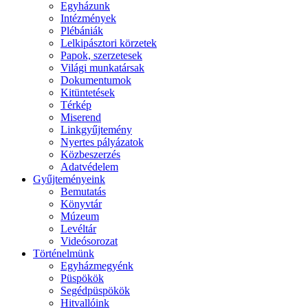
Egyházunk
Intézmények
Plébániák
Lelkipásztori körzetek
Papok, szerzetesek
Világi munkatársak
Dokumentumok
Kitüntetések
Térkép
Miserend
Linkgyűjtemény
Nyertes pályázatok
Közbeszerzés
Adatvédelem
Gyűjteményeink
Bemutatás
Könyvtár
Múzeum
Levéltár
Videósorozat
Történelmünk
Egyházmegyénk
Püspökök
Segédpüspökök
Hitvallóink