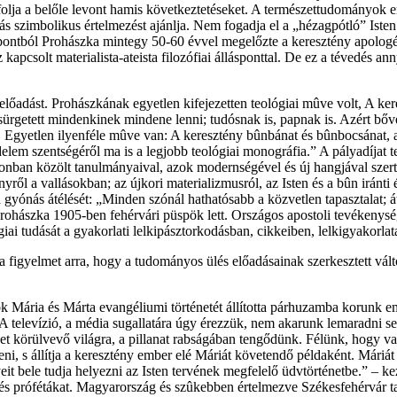
lja a belőle levont hamis következtetéseket. A természettudományok 
rás szimbolikus értelmezést ajánlja. Nem fogadja el a „hézagpótló” Iste
ontból Prohászka mintegy 50-60 évvel megelőzte a keresztény apologé
pcsolt materialista-ateista filozófiai állásponttal. De ez a tévedés ann
előadást. Prohászkának egyetlen kifejezetten teológiai mûve volt, A k
e sürgetett mindenkinek mindene lenni; tudósnak is, papnak is. Azért bőv
e. Egyetlen ilyenféle mûve van: A keresztény bûnbánat és bûnbocsánat,
delem szentségéről ma is a legjobb teológiai monográfia.” A pályadíjat 
nban közölt tanulmányaival, azok modernségével és új hangjával szerte a
ről a vallásokban; az újkori materializmusról, az Isten és a bûn iránti é
a gyónás átélését: „Minden szónál hathatósabb a közvetlen tapasztalat; áté
hászka 1905-ben fehérvári püspök lett. Országos apostoli tevékenysé
iai tudását a gyakorlati lelkipásztorkodásban, cikkeiben, lelkigyakorla
a figyelmet arra, hogy a tudományos ülés előadásainak szerkesztett vál
 Mária és Márta evangéliumi történetét állította párhuzamba korunk em
televízió, a média sugallatára úgy érezzük, nem akarunk lemaradni sem
 körülvevő világra, a pillanat rabságában tengődünk. Félünk, hogy vala
eni, s állítja a keresztény ember elé Máriát követendő példaként. Máriá
yeit bele tudja helyezni az Isten tervének megfelelő üdvtörténetbe.” – 
s prófétákat. Magyarország és szûkebben értelmezve Székesfehérvár tanít