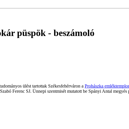
tokár püspök
- beszámoló
tudományos ülést tartottak Székesfehérváron a
Prohászka emléktempl
s Szabó Ferenc SJ. Ünnepi szentmisét mutatott be Spányi Antal megyés