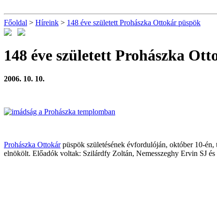
Főoldal
>
Híreink
>
148 éve született Prohászka Ottokár püspök
148 éve született Prohászka Ot
2006. 10. 10.
Prohászka Ottokár
püspök születésének évfordulóján, október 10-én, 
elnökölt. Előadók voltak: Szilárdfy Zoltán, Nemesszeghy Ervin SJ é