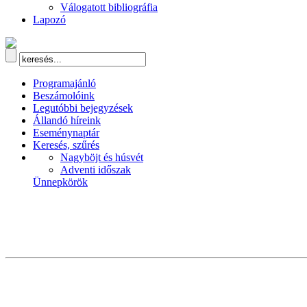
Válogatott bibliográfia
Lapozó
Programajánló
Beszámolóink
Legutóbbi bejegyzések
Állandó híreink
Eseménynaptár
Keresés, szűrés
Nagyböjt és húsvét
Adventi időszak
Ünnepkörök