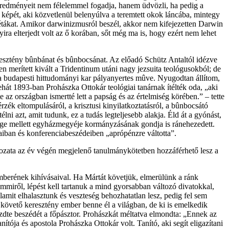
eredményeit nem félelemmel fogadja, hanem üdvözli, ha pedig a
n képét, aki közvetlenül belenyúlva a teremtett okok láncába, mintegy
tákat. Amikor darwinizmusról beszél, akkor nem kifejezetten Darwin
yira elterjedt volt az ő korában, sőt még ma is, hogy ezért nem lehet
eresztény bûnbánat és bûnbocsánat. Az előadó Schütz Antaltól idézve
en merített kivált a Tridentinum utáni nagy jezsuita teológusokból; de
 a budapesti hittudományi kar pályanyertes mûve. Nyugodtan állítom,
tehát 1893-ban Prohászka Ottokár teológiai tanárnak ítélték oda, „aki
z országban ismertté lett a papság és az értelmiség körében.” – tette
rzék eltompulásáról, a krisztusi kinyilatkoztatásról, a bûnbocsátó
lni azt, amit tudunk, ez a tudás legteljesebb alakja. Éld át a gyónást,
ge mellett egyházmegyéje kormányzásának gondja is ránehezedett.
taiban és konferenciabeszédeiben „aprópénzre váltotta”.
tozata az év végén megjelenő tanulmánykötetben hozzáférhető lesz a
berének kihívásaival. Ha Mártát követjük, elmerülünk a ránk
miről, lépést kell tartanuk a mind gyorsabban változó divatokkal,
mit elhalasztunk és veszteség behozhatatlan lesz, pedig fel sem
t követő keresztény ember benne él a világban, de ki is emelkedik
kezdte beszédét a főpásztor. Prohászkát méltatva elmondta: „Ennek az
ója és apostola Prohászka Ottokár volt. Tanító, aki segít eligazítani