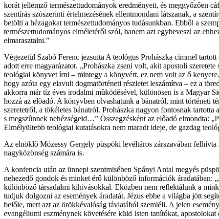
korát jellemző természettudományok eredményeit, és meggyőzően cáfo
szentírás szószerinti értelmezésének ellentmondani látszanak, a szentí
betölti a hézagokat természettudományos tudásunkban. Ebből a szemp
természettudományos elméletéről szól, hanem azt egybeveszi az ehhez ka
elmarasztalni.”
Végezetül Szabó Ferenc jezsuita A teológus Prohászka címmel tartott 
adott erre magyarázatot. „Prohászka zseni volt, akit apostoli szeretet
teológiai könyvet írni – mintegy a könyvért, ez nem volt az ő kenyer
hogy azóta egy elavult dogmatörténeti részletet leszámítva – ez a töre
akkorra már tíz éves irodalmi mûködésével, különösen is a Magyar Sio
hozzá az előadó. A könyvben olvashatunk a bánatról, mint történeti tény
szeretetről, a tökéletes bánatról. Prohászka nagyon fontosnak tartotta 
s megszûnnek nehézségeid…” Összegzésként az előadó elmondta: „Pro
Elmélyültebb teológiai kutatásokra nem maradt ideje, de gazdag teológ
Az elnöklő Mózessy Gergely püspöki levéltáros zárszavában felhívta 
nagyközönség számára is.
A konfencia után az ünnepi szentmisében Spányi Antal megyés püspök
nehezedő gondok és minket érő különböző információk áradatában: „A 
különböző társadalmi kihívásokkal. Eközben nem reflektálunk a minket
tudjuk dolgozni az események áradatát. Jézus ebbe a világba jött segít
belőle, mert azt az örökkévalóság távlatából szemléli. A jelen esemén
evangéliumi eszménynek követésére küld Isten tanítókat, apostolokat é