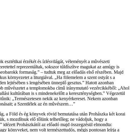
esztétikai érzékét és ízlésvilágát, véleményét a mûvészeti
eretettel reprezentáltak, sokszor túldíszítve magukat az amúgy is
 neobarokk formaság.” – tudtuk meg az előadás első részében. Majd
us környezetet a liturgiával. „Ha fölemelem a szent ostyát s a
nden lejtésében s lengésében ünneplő gesztus.” Hatott azonban
Több mûvészetet a templomokba címû iránymutató vezércikkéből: „Ahol
 vallási kultúrában is s mindenekelőtt a kereszténységben.” Végezetül
kitûnik: „Természetesen nekik az kenyérkereset. Nekem azonban
vonásait; a Szentlélek az én mûvészem…”
lág, a Föld és ég könyvek rövid bemutatása után Prohászka két korai
ük, s mozdítsuk elő tőlünk telhetőleg; ne vádoljuk, hogy a
.” idézett Prohászkától az előadó majd összegzésül elmondta:
gy könyveket, nem volt természettudós, mégis pontosan leírja a