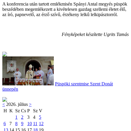
A konferencia után tartott emlékmisén Spányi Antal megyés püspök
beszédében megemlékezett a kivételesen gazdag szellemi életet élő,
az író, papnevelő, az érző szívû, érzékeny lelkû lelkipásztorról.
Fényképeket készítette Ugrits Tamás
Püspöki szentmise Szent Donát
ünnepén
<
2026. július
>
H
K
Sz
Cs
P
Sz
V
1
2
3
4
5
6
7
8
9
10
11
12
13
14
15
16
17
18
19