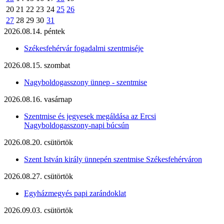
20
21
22
23
24
25
26
27
28
29
30
31
2026.08.14. péntek
Székesfehérvár fogadalmi szentmiséje
2026.08.15. szombat
Nagyboldogasszony ünnep - szentmise
2026.08.16. vasárnap
Szentmise és jegyesek megáldása az Ercsi
Nagyboldogasszony-napi búcsún
2026.08.20. csütörtök
Szent István király ünnepén szentmise Székesfehérváron
2026.08.27. csütörtök
Egyházmegyés papi zarándoklat
2026.09.03. csütörtök