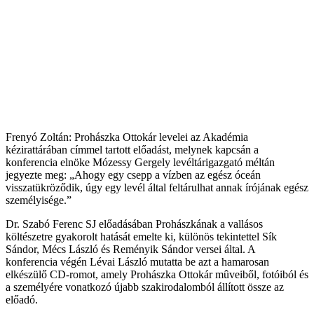
Frenyó Zoltán: Prohászka Ottokár levelei az Akadémia
kézirattárában címmel tartott előadást, melynek kapcsán a
konferencia elnöke Mózessy Gergely levéltárigazgató méltán
jegyezte meg: „Ahogy egy csepp a vízben az egész óceán
visszatükröződik, úgy egy levél által feltárulhat annak írójának egész
személyisége.”
Dr. Szabó Ferenc SJ előadásában Prohászkának a vallásos
költészetre gyakorolt hatását emelte ki, különös tekintettel Sík
Sándor, Mécs László és Reményik Sándor versei által. A
konferencia végén Lévai László mutatta be azt a hamarosan
elkészülő CD-romot, amely Prohászka Ottokár mûveiből, fotóiból és
a személyére vonatkozó újabb szakirodalomból állított össze az
előadó.