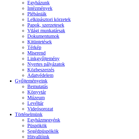
Egyházunk
Intézmények
Plébániák
Lelkipásztori körzetek
Papok, szerzetesek
Világi munkatársak
Dokumentumok
Kitüntetések
Térkép
Miserend
Linkgyűjtemény
Nyertes pályázatok
Közbeszerzés
Adatvédelem
Gyűjteményeink
Bemutatás
Könyvtár
Múzeum
Levéltár
Videósorozat
Történelmünk
Egyházmegyénk
Püspökök
Segédpüspökök
Hitvallóink