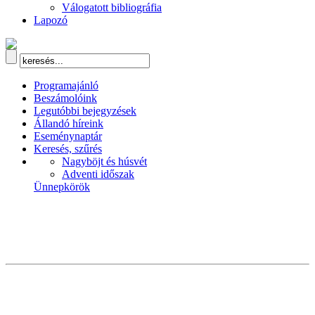
Válogatott bibliográfia
Lapozó
Programajánló
Beszámolóink
Legutóbbi bejegyzések
Állandó híreink
Eseménynaptár
Keresés, szűrés
Nagyböjt és húsvét
Adventi időszak
Ünnepkörök