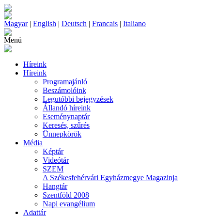
Magyar
|
English
|
Deutsch
|
Francais
|
Italiano
Menü
Híreink
Híreink
Programajánló
Beszámolóink
Legutóbbi bejegyzések
Állandó híreink
Eseménynaptár
Keresés, szűrés
Ünnepkörök
Média
Képtár
Videótár
SZEM
A Székesfehérvári Egyházmegye Magazinja
Hangtár
Szentföld 2008
Napi evangélium
Adattár