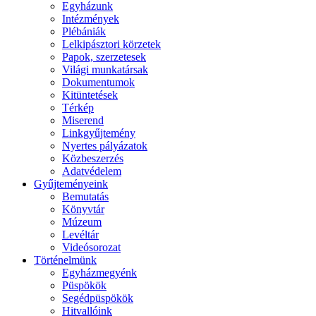
Egyházunk
Intézmények
Plébániák
Lelkipásztori körzetek
Papok, szerzetesek
Világi munkatársak
Dokumentumok
Kitüntetések
Térkép
Miserend
Linkgyűjtemény
Nyertes pályázatok
Közbeszerzés
Adatvédelem
Gyűjteményeink
Bemutatás
Könyvtár
Múzeum
Levéltár
Videósorozat
Történelmünk
Egyházmegyénk
Püspökök
Segédpüspökök
Hitvallóink