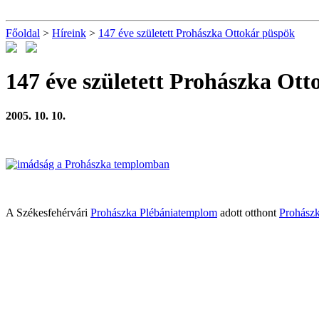
Főoldal
>
Híreink
>
147 éve született Prohászka Ottokár püspök
147 éve született Prohászka Ot
2005. 10. 10.
A Székesfehérvári
Prohászka Plébániatemplom
adott otthont
Prohászk