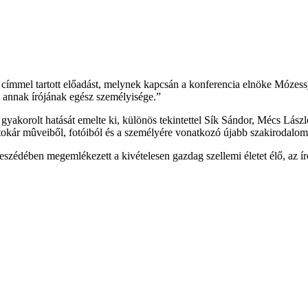
 címmel tartott előadást, melynek kapcsán a konferencia elnöke Mózes
at annak írójának egész személyisége.”
gyakorolt hatását emelte ki, különös tekintettel Sík Sándor, Mécs Lász
kár mûveiből, fotóiból és a személyére vonatkozó újabb szakirodalombó
édében megemlékezett a kivételesen gazdag szellemi életet élő, az író,