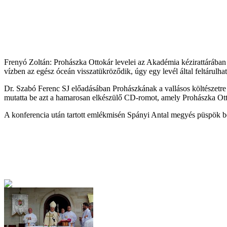
Frenyó Zoltán: Prohászka Ottokár levelei az Akadémia kézirattárában
vízben az egész óceán visszatükröződik, úgy egy levél által feltárulh
Dr. Szabó Ferenc SJ előadásában Prohászkának a vallásos költészetre 
mutatta be azt a hamarosan elkészülő CD-romot, amely Prohászka Otto
A konferencia után tartott emlékmisén Spányi Antal megyés püspök besz