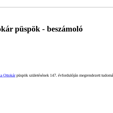
tokár püspök
- beszámoló
a Ottokár
püspök születésének 147. évfordulóján megrendezett tudom