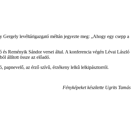
sy Gergely levéltárigazgató méltán jegyezte meg: „Ahogy egy csepp a
ló és Reményik Sándor versei által. A konferencia végén Lévai László
l állított össze az előadó.
 papnevelő, az érző szívû, érzékeny lelkû lelkipásztorról.
Fényképeket készítette Ugrits Tamás