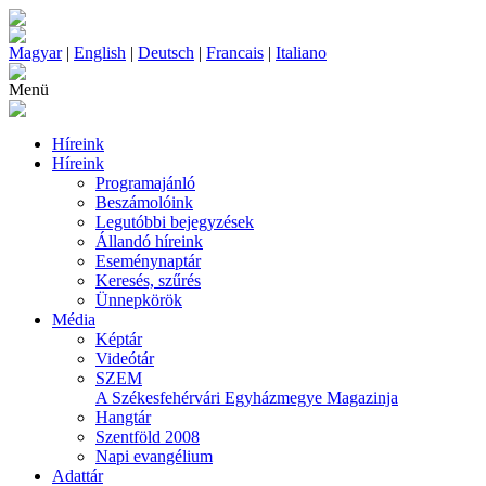
Magyar
|
English
|
Deutsch
|
Francais
|
Italiano
Menü
Híreink
Híreink
Programajánló
Beszámolóink
Legutóbbi bejegyzések
Állandó híreink
Eseménynaptár
Keresés, szűrés
Ünnepkörök
Média
Képtár
Videótár
SZEM
A Székesfehérvári Egyházmegye Magazinja
Hangtár
Szentföld 2008
Napi evangélium
Adattár