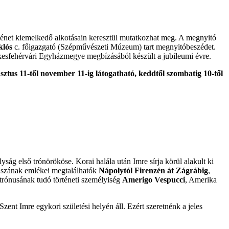
történet kiemelkedő alkotásain keresztül mutatkozhat meg. A megnyitó
klós
c. főigazgató (Szépművészeti Múzeum) tart megnyitóbeszédet.
kesfehérvári Egyházmegye megbízásából készült a jubileumi évre.
sztus 11-től november 11-ig látogatható, keddtől szombatig 10-től
yság első trónörököse. Korai halála után Imre sírja körül alakult ki
ltuszának emlékei megtalálhatók
Nápolytól Firenzén át Zágrábig
,
atrónusának tudó történeti személyiség
Amerigo Vespucci
, Amerika
nt Imre egykori születési helyén áll. Ezért szeretnénk a jeles