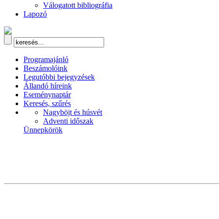
Válogatott bibliográfia
Lapozó
Programajánló
Beszámolóink
Legutóbbi bejegyzések
Állandó híreink
Eseménynaptár
Keresés, szűrés
Nagyböjt és húsvét
Adventi időszak
Ünnepkörök