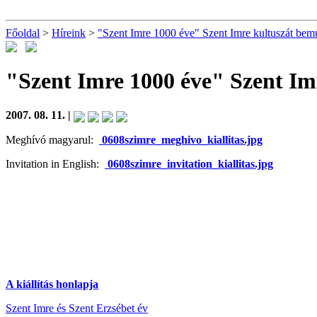
Főoldal
>
Híreink
>
"Szent Imre 1000 éve" Szent Imre kultuszát bemu
"Szent Imre 1000 éve" Szent Im
2007. 08. 11. |
Meghívó magyarul:
0608szimre_meghivo_kiallitas.jpg
Invitation in English:
0608szimre_invitation_kiallitas.jpg
A kiállítás honlapja
Szent Imre és Szent Erzsébet év