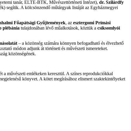
yetemi tanár, ELTE-BTK, Művészettörténeti Intézet),
dr. Szilárdfy
) segítik. A kölcsönzendő műtárgyak listáját az Egyházmegyei
halmi Főapátsági Gyűjtemények
, az
esztergomi Prímási
b plébánia
tulajdonában lévő műalkotások, köztük a
csíksomlyói
másolatát
– a közönség számára könnyen befogadható és élvezhető
oztató módon adjunk át történeti és művészeti ismereteket.
rszág közönségének.
etét a művészeti emlékeken keresztül. A színes reprodukciókkal
ív megjelenésű könyvet. A kötet megírásához elismert szaktekintélyeket