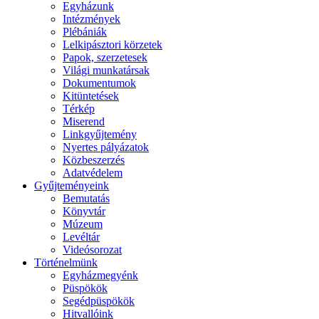
Egyházunk
Intézmények
Plébániák
Lelkipásztori körzetek
Papok, szerzetesek
Világi munkatársak
Dokumentumok
Kitüntetések
Térkép
Miserend
Linkgyűjtemény
Nyertes pályázatok
Közbeszerzés
Adatvédelem
Gyűjteményeink
Bemutatás
Könyvtár
Múzeum
Levéltár
Videósorozat
Történelmünk
Egyházmegyénk
Püspökök
Segédpüspökök
Hitvallóink