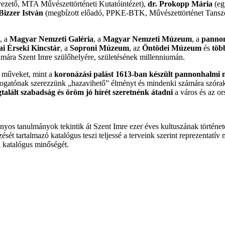
zető, MTA Művészettörténeti Kutatóintézet),
dr. Prokopp Mária
(eg
Bizzer István
(megbízott előadó, PPKE-BTK, Művészettörténet Tanszék
, a
Magyar Nemzeti Galéria
, a
Magyar Nemzeti Múzeum
, a
pannon
ai Érseki Kincstár
, a
Soproni Múzeum
, az
Öntödei Múzeum
és
töb
tamára Szent Imre szülőhelyére, születésének millenniumán.
ű műveket, mint a
koronázási palást 1613-ban készült pannonhalmi 
átogatónak szerezzünk „hazavihető” élményt és mindenki számára szórak
talált szabadság és öröm jó hírét szeretnénk átadni
a város és az o
ományos tanulmányok tekintik át Szent Imre ezer éves kultuszának történ
mzését tartalmazó katalógus teszi teljessé a terveink szerint reprezentat
i katalógus minőségét.