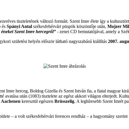
 ezeréves tiszteletének változó formáit. Szent Imre élete így a kultusz
ó és
Spányi Antal
székesfehérvári püspök köszöntője után,
Mojzer Mi
 énekei Szent Imre hercegről”
- zenei CD bemutatójával, amely a Szé
ori születési helyén először látható nagyszabású kiállítás
2007. augu
t Imre herceg, Boldog Gizella és Szent István fia, a fiatal magyar királ
té avatása után (1083) tisztelete az egész akkori világon elterjedt. Ku
, Aachenen
keresztül egészen
Brüsszelig
. A leghíresebb Szent Imrét p
te – a volt székesfehérvári ferences rendház – a hagyomány szerint Sze