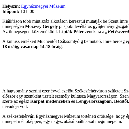
Helyszín
:
Egyházmegyei Múzeum
Időpont:
10 h 00
Kiállításon több mint száz alkotáson keresztül mutatják be Szent Imre
ünnepségen
Mózessy Gergely
püspöki levéltáros gyűjteményigazgat
Az ünnepségen közreműködik
Lipták Péter
zenekara a
„Fél évezred
A kultusz emlékeit Müchentől Csíksomlyóig bemutató, Imre herceg egyk
18 óráig, vasárnap 14-18 óráig
.
A hagyomány szerint ezer évvel ezelőtt Székesfehérváron született Szen
először egy szentként tisztelt személy kultusza Magyarországon. Szent
szerte az egész
Kárpát-medencében és Lengyelországban, Bécstől
névadója volt.
A székesfehérvári Egyházmegyei Múzeum történeti öröksége, hogy épüle
ünnepet méltóképpen, egy nagyszabású kiállítással megünnepelni.