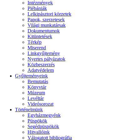
Intézmények
Plébániák
Lelkipásztori körzetek
Papok, szerzetesek
Világi munkatársak
Dokumentumok
Kitüntetések
Térkép
Miserend
Linkgyűjtemény
Nyertes pályázatok
Közbeszerzés
Adatvédelem
Gyűjteményeink
Bemutatás
Könyvtár
Múzeum
Levéltár
Videósorozat
Történelmünk
Egyházmegyénk
Püspökök
Segédpüspökök
Hitvallóink
Válogatott bibliográfia