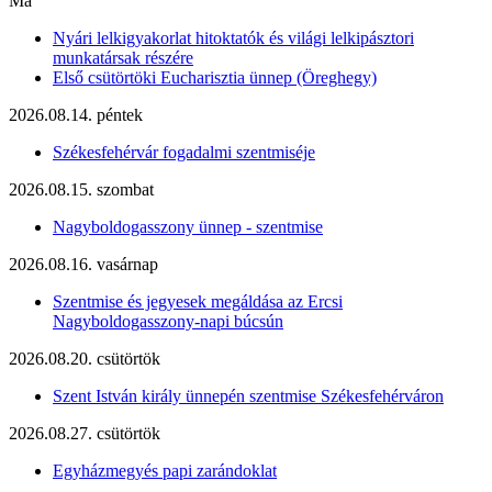
Ma
Nyári lelkigyakorlat hitoktatók és világi lelkipásztori
munkatársak részére
Első csütörtöki Eucharisztia ünnep (Öreghegy)
2026.08.14. péntek
Székesfehérvár fogadalmi szentmiséje
2026.08.15. szombat
Nagyboldogasszony ünnep - szentmise
2026.08.16. vasárnap
Szentmise és jegyesek megáldása az Ercsi
Nagyboldogasszony-napi búcsún
2026.08.20. csütörtök
Szent István király ünnepén szentmise Székesfehérváron
2026.08.27. csütörtök
Egyházmegyés papi zarándoklat