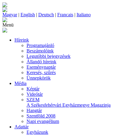
Magyar
|
English
|
Deutsch
|
Francais
|
Italiano
Menü
Híreink
Programajánló
Beszámolóink
Legutóbbi bejegyzések
Állandó híreink
Eseménynaptár
Keresés, szűrés
Ünnepkörök
Média
Képtár
Videótár
SZEM
A Székesfehérvári Egyházmegye Magazinja
Hangtár
Szentföld 2008
Napi evangélium
Adattár
Egyházunk