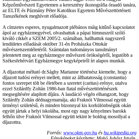
Képzőművészeti Egyetemen a keresztény ikonográfia óraadó tanára,
az ELTE és Pázmány Péter Katolikus Egyetem Művészettörténeti
Tanszékének meghívott előadója.
A címzetes esperes, nyugalmazott plébános máig kitűnő kapcsolatot
ápol az egyházmegyével, olvashattuk a pápai himnuszról szóló
kiváló cikkét a SZEM 2005/2. számában, hallhattuk nagyszerű
lendületes előadását október 31-én Prohászka Ottokár
művészetszemléletéről. Számtalan tudományos tanulmányt
jelentetett meg az egyházmegye művészeti örökségéről, legutóbb a
Székesfehérvári Egyházmegye kegyképeiről írt alapos munkát.
A díjazottat méltató dr.Sághy Marianne történész kiemelte, hogy a
díjazott tudósi erényei mellett, mint az állhatatosság (constantia)
fontos szerepet tölt be életében a szeretet (caritas) erénye, utalva
ezzel Szilárdfy Zoltán 1986-ban fiatal művészettörténészek
megsegítésére alapított díjára. A laudáció végén elhangzott, hogy
Szilárdfy Zoltán dédnagymamája, aki Fraknói Vilmossal együtt
ürményi születésű, és minden bizonnyal kis korkülönbségük okán
együtt jártak a helyi iskolába, most egy nagy kényelmes barokk
felhőn ülve Fraknói Vilmossal együtt tekint le boldog mosollyal a
díjazottra.
Forrás:
www.okm.gov.hu
és
hu.wikipedia.org
Fényképeket készítette: Makó Juhász István