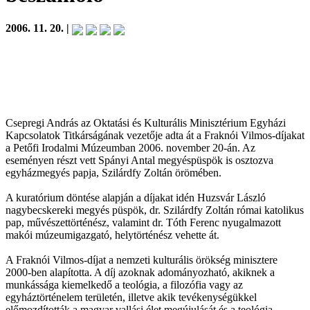
2006. 11. 20. |
Csepregi András az Oktatási és Kulturális Minisztérium Egyházi
Kapcsolatok Titkárságának vezetője adta át a Fraknói Vilmos-díjakat
a Petőfi Irodalmi Múzeumban 2006. november 20-án. Az
eseményen részt vett Spányi Antal megyéspüspök is osztozva
egyházmegyés papja, Szilárdfy Zoltán örömében.
A kuratórium döntése alapján a díjakat idén Huzsvár László
nagybecskereki megyés püspök, dr. Szilárdfy Zoltán római katolikus
pap, művészettörténész, valamint dr. Tóth Ferenc nyugalmazott
makói múzeumigazgató, helytörténész vehette át.
A Fraknói Vilmos-díjat a nemzeti kulturális örökség minisztere
2000-ben alapította. A díj azoknak adományozható, akiknek a
munkássága kiemelkedő a teológia, a filozófia vagy az
egyháztörténelem területén, illetve akik tevékenységükkel
előmozdították a magyar vallási élet megújulását és a teológia