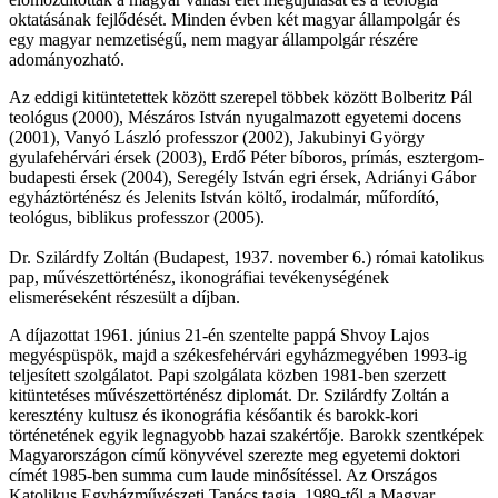
oktatásának fejlődését. Minden évben két magyar állampolgár és
egy magyar nemzetiségű, nem magyar állampolgár részére
adományozható.
Az eddigi kitüntetettek között szerepel többek között Bolberitz Pál
teológus (2000), Mészáros István nyugalmazott egyetemi docens
(2001), Vanyó László professzor (2002), Jakubinyi György
gyulafehérvári érsek (2003), Erdő Péter bíboros, prímás, esztergom-
budapesti érsek (2004), Seregély István egri érsek, Adriányi Gábor
egyháztörténész és Jelenits István költő, irodalmár, műfordító,
teológus, biblikus professzor (2005).
Dr. Szilárdfy Zoltán (Budapest, 1937. november 6.) római katolikus
pap, művészettörténész, ikonográfiai tevékenységének
elismeréseként részesült a díjban.
A díjazottat 1961. június 21-én szentelte pappá Shvoy Lajos
megyéspüspök, majd a székesfehérvári egyházmegyében 1993-ig
teljesített szolgálatot. Papi szolgálata közben 1981-ben szerzett
kitüntetéses művészettörténész diplomát. Dr. Szilárdfy Zoltán a
keresztény kultusz és ikonográfia későantik és barokk-kori
történetének egyik legnagyobb hazai szakértője. Barokk szentképek
Magyarországon című könyvével szerezte meg egyetemi doktori
címét 1985-ben summa cum laude minősítéssel. Az Országos
Katolikus Egyházművészeti Tanács tagja. 1989-től a Magyar