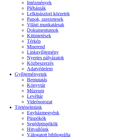
Intézmények
Plébániák
Lelkipásztori körzetek
Papok, szerzetesek
Világi munkatársak
Dokumentumok
Kitüntetések
Térkép
Miserend
Linkgyűjtemény
Nyertes pályázatok
Közbeszerzés
Adatvédelem
Gyűjteményeink
Bemutatás
Könyvtár
Múzeum
Levéltár
Videósorozat
Történelmünk
Egyházmegyénk
Püspökök
Segédpüspökök
Hitvallóink
Válogatott bibliográfia