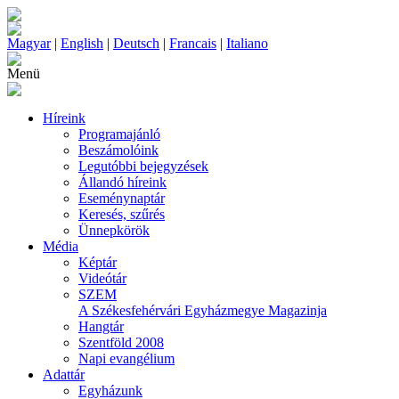
Magyar
|
English
|
Deutsch
|
Francais
|
Italiano
Menü
Híreink
Programajánló
Beszámolóink
Legutóbbi bejegyzések
Állandó híreink
Eseménynaptár
Keresés, szűrés
Ünnepkörök
Média
Képtár
Videótár
SZEM
A Székesfehérvári Egyházmegye Magazinja
Hangtár
Szentföld 2008
Napi evangélium
Adattár
Egyházunk