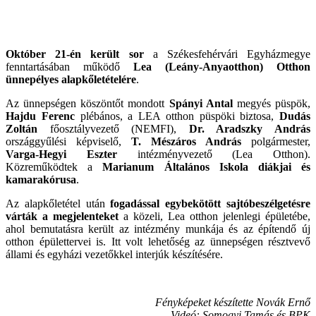
Október 21-én került sor
a Székesfehérvári Egyházmegye
fenntartásában működő
Lea (Leány-Anyaotthon) Otthon
ünnepélyes alapkőletételére
.
Az ünnepségen köszöntőt mondott
Spányi Antal
megyés püspök,
Hajdu Ferenc
plébános, a LEA otthon püspöki biztosa,
Dudás
Zoltán
főosztályvezető (NEMFI),
Dr. Aradszky András
országgyűlési képviselő,
T. Mészáros András
polgármester,
Varga-Hegyi Eszter
intézményvezető (Lea Otthon).
Közreműködtek a
Marianum Általános Iskola diákjai és
kamarakórusa
.
Az alapkőletétel után
fogadással egybekötött sajtóbeszélgetésre
várták a megjelenteket
a közeli, Lea otthon jelenlegi épületébe,
ahol bemutatásra került az intézmény munkája és az építendő új
otthon épülettervei is. Itt volt lehetőség az ünnepségen résztvevő
állami és egyházi vezetőkkel interjúk készítésére.
Fényképeket készítette Novák Ernő
Videó: Somogyi Tamás és BPK