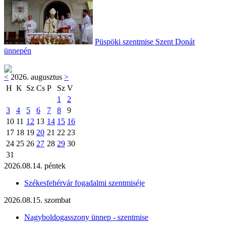
Püspöki szentmise Szent Donát
ünnepén
<
2026. augusztus
>
H
K
Sz
Cs
P
Sz
V
1
2
3
4
5
6
7
8
9
10
11
12
13
14
15
16
17
18
19
20
21
22
23
24
25
26
27
28
29
30
31
2026.08.14. péntek
Székesfehérvár fogadalmi szentmiséje
2026.08.15. szombat
Nagyboldogasszony ünnep - szentmise