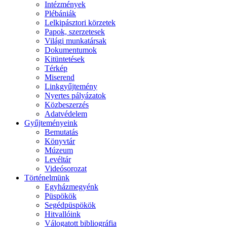
Intézmények
Plébániák
Lelkipásztori körzetek
Papok, szerzetesek
Világi munkatársak
Dokumentumok
Kitüntetések
Térkép
Miserend
Linkgyűjtemény
Nyertes pályázatok
Közbeszerzés
Adatvédelem
Gyűjteményeink
Bemutatás
Könyvtár
Múzeum
Levéltár
Videósorozat
Történelmünk
Egyházmegyénk
Püspökök
Segédpüspökök
Hitvallóink
Válogatott bibliográfia