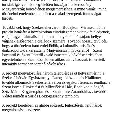
turisták igényeinek megfelelően hozzájárul a keresztény
Magyarország bölcsőjének megismeréséhez, a mind vallási, mind
történelmi értelemben, emellett a család szerepénk fontosságát
hirdeti.
További cél, hogy Székesfehérváron, Bodajkon, Vértessomlón a
projekt hatására a középkorban elindult zarándoklatok feléledjenek,
és új, nagyon aktuális tartalommal megtöltött búcsújáró hellyé
váljanak elsősorban a családok számára. További hosszú távú cél,
hogy a történelem iránt érdeklődők, a kulturális turisták és a
diákcsoportok a keresztény Magyarország gyökereiről – Szent
Istvánról és Szent Imréről - való ismereteik bővítése érdekében
egyértelműen a Szent Család tematikus utat válasszák ismereteik
interaktív formában történő bővítéséhez.
A projekt megvalósulása három települést és öt helyszínt érint: a
Székesfehérvári Egyházmegye Látogatóközpont és Kiállítótér,
további állomások Székesfehérváron az egykori ferences rendház, a
Szent István Hitoktatási és Művelődési Ház, Bodajkon a Segítő
Szűz Mária Kegytemplom és a Szent Imre Zarándokház, továbbá
Vértessomlón a Sarlós Boldogasszony templom.
A projekt keretében az alábbi építések, fejlesztések, felújítások
megvalósítása tervezett: