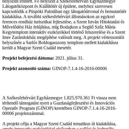
helyszínt érintett. Fő helyszín a Székesfehérvári Egyházmegye
Látogatóközpont és Kiállítótér új épülete, melyhez szervesen
kapcsolódik a Püspöki Palotában egy látogatóútvonal és bemutatótér
kialakítása. A további székesfehérvári állomásokon az egykori
ferences rendház turisztikai fejlesztése, a Szent István Hitoktatási és
Művelődési Ház felújítása, míg Bodajkon a Segítő Szűz Mária
Kegytemplom interaktív eszközökkel történő felszerelése és a Szent
Imre Zarándokház megépítése valósult meg. A projekt vértessomlói
helyszínén a Sarlós Boldogasszony templom mellett kialakításra
került a Magyar Szent Család mesetér.
Projekt befejezési dátuma:
2021. július 31.
Projekt azonosító száma:
GINOP-7.1.4-16-2016-00006
A Székesfehérvári Egyházmegye 1.825.970.361 Ft vissza nem
térítendő támogatást nyert a Gazdaságfejlesztési és Innovációs
Operatív Program (GINOP) keretében GINOP-7.1.4-16-2016-
00006 projektszámmal.
A projekt célja a Magyar Szent Család tematikus út kialakítása,
amely innovatív eszközökkel elsősorban a vallási és kulturális