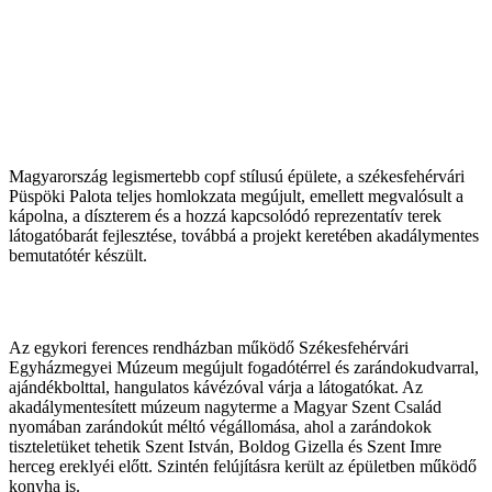
Magyarország legismertebb copf stílusú épülete, a székesfehérvári
Püspöki Palota teljes homlokzata megújult, emellett megvalósult a
kápolna, a díszterem és a hozzá kapcsolódó reprezentatív terek
látogatóbarát fejlesztése, továbbá a projekt keretében akadálymentes
bemutatótér készült.
Az egykori ferences rendházban működő Székesfehérvári
Egyházmegyei Múzeum megújult fogadótérrel és zarándokudvarral,
ajándékbolttal, hangulatos kávézóval várja a látogatókat. Az
akadálymentesített múzeum nagyterme a Magyar Szent Család
nyomában zarándokút méltó végállomása, ahol a zarándokok
tiszteletüket tehetik Szent István, Boldog Gizella és Szent Imre
herceg ereklyéi előtt. Szintén felújításra került az épületben működő
konyha is.