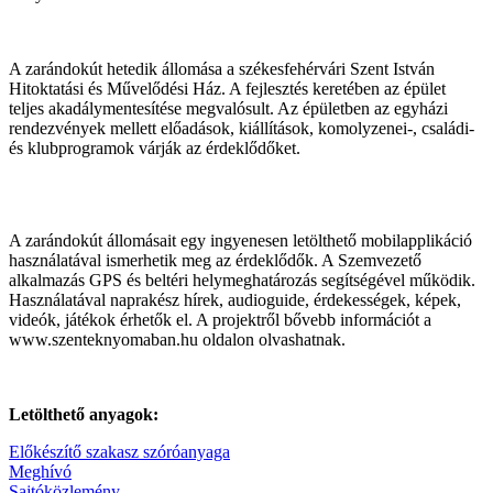
A zarándokút hetedik állomása a székesfehérvári Szent István
Hitoktatási és Művelődési Ház. A fejlesztés keretében az épület
teljes akadálymentesítése megvalósult. Az épületben az egyházi
rendezvények mellett előadások, kiállítások, komolyzenei-, családi-
és klubprogramok várják az érdeklődőket.
A zarándokút állomásait egy ingyenesen letölthető mobilapplikáció
használatával ismerhetik meg az érdeklődők. A Szemvezető
alkalmazás GPS és beltéri helymeghatározás segítségével működik.
Használatával naprakész hírek, audioguide, érdekességek, képek,
videók, játékok érhetők el. A projektről bővebb információt a
www.szenteknyomaban.hu oldalon olvashatnak.
Letölthető anyagok:
Előkészítő szakasz szóróanyaga
Meghívó
Sajtóközlemény