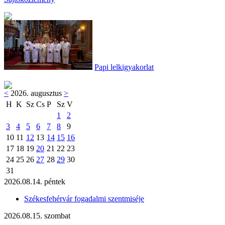
Papi lelkigyakorlat
<
2026. augusztus
>
H
K
Sz
Cs
P
Sz
V
1
2
3
4
5
6
7
8
9
10
11
12
13
14
15
16
17
18
19
20
21
22
23
24
25
26
27
28
29
30
31
2026.08.14. péntek
Székesfehérvár fogadalmi szentmiséje
2026.08.15. szombat