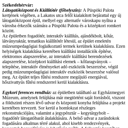
Székesfehérvár:
Látogatóközpont és Kiállítótér (főhelyszín):
A Püspöki Palota
kertjének végében, a Lakatos utca felől kialakított bejárattal egy új
látogatóközpont épül, mellyel egy alternatív városkapu nyílna a
városba érkezők számára a Püspöki Palota és a középkori romkert
között.
Az épületben fogadótér, interaktív kiállítás, ajándékbolt, kőtár,
látványraktár, tematikus kiállítótér létesül, az épület emeletén
múzeumpedagógiai foglalkoztató termek kerülnek kialakításra. Ezen
helyiségek kialakítása keretében kiállítási installációk építése,
elektromos alapszerelése, az interaktív kiállítási berendezések
alapszerelése, középkori kiállítási elemek – kőfaragványok –
telepítése, interaktív élményeket adó eszközök beszerzése, végül
pedig múzeumpedagógiai interaktív eszközök beszerzése valósul
meg. Az épület teljes fűtési rendszere megújuló energiával,
hőszivattyús fűtési rendszerrel kerül kialakításra.
Egykori ferences rendház:
az épületben található az Egyházmegyei
Múzeum, amelynek felújítása már megtörtént saját forrásból, viszont
a földszinti részen lévő udvar és központi konyha felújítása a projekt
keretében tervezett. Sor kerül a homlokzat részleges
rekonstrukciójára, valamint a jegypénztár – kegytárgybolt –
fogadótér látogatóbarát átalakítására. A belső udvar a zarándokok
fogadására alkalmas térré alakul, ahol kisebb rendezvények,