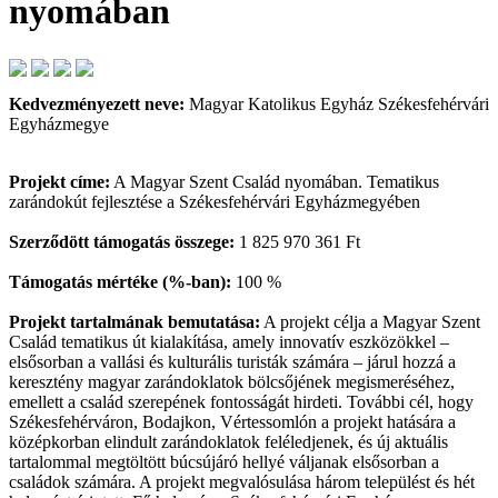
nyomában
Kedvezményezett neve:
Magyar Katolikus Egyház Székesfehérvári
Egyházmegye
Projekt címe:
A Magyar Szent Család nyomában. Tematikus
zarándokút fejlesztése a Székesfehérvári Egyházmegyében
Szerződött támogatás összege:
1 825 970 361 Ft
Támogatás mértéke (%-ban):
100 %
Projekt tartalmának bemutatása:
A projekt célja a Magyar Szent
Család tematikus út kialakítása, amely innovatív eszközökkel –
elsősorban a vallási és kulturális turisták számára – járul hozzá a
keresztény magyar zarándoklatok bölcsőjének megismeréséhez,
emellett a család szerepének fontosságát hirdeti. További cél, hogy
Székesfehérváron, Bodajkon, Vértessomlón a projekt hatására a
középkorban elindult zarándoklatok feléledjenek, és új aktuális
tartalommal megtöltött búcsújáró hellyé váljanak elsősorban a
családok számára. A projekt megvalósulása három települést és hét