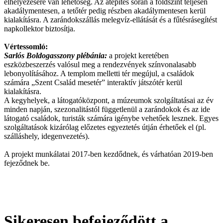
elhelyezésére van lehetőség. Az átépítés során a földszint teljesen
akadálymentesen, a tetőtér pedig részben akadálymentesen kerül
kialakításra. A zarándokszállás melegvíz-ellátását és a fűtésrásegítést
napkollektor biztosítja.
Vértessomló:
Sarlós Boldogasszony plébánia:
a projekt keretében
eszközbeszerzés valósul meg a rendezvények színvonalasabb
lebonyolításához. A templom melletti tér megújul, a családok
számára „Szent Család mesetér” interaktív játszótér kerül
kialakításra.
A kegyhelyek, a látogatóközpont, a múzeumok szolgáltatásai az év
minden napján, szezonalitástól függetlenül a zarándokok és az ide
látogató családok, turisták számára igénybe vehetőek lesznek. Egyes
szolgáltatások kizárólag előzetes egyeztetés útján érhetőek el (pl.
szálláshely, idegenvezetés).
A projekt munkálatai 2017-ben kezdődnek, és várhatóan 2019-ben
fejeződnek be.
Sikeresen befejeződött a