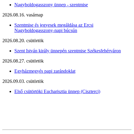
Nagyboldogasszony ünnep - szentmise
2026.08.16. vasárnap
Szentmise és jegyesek megáldása az Ercsi
Nagyboldogasszony-napi búcsún
2026.08.20. csütörtök
Szent István király ünnepén szentmise Székesfehérváron
2026.08.27. csütörtök
Egyházmegyés papi zarándoklat
2026.09.03. csütörtök
Első csütörtöki Eucharisztia ünnep (Ciszterci)