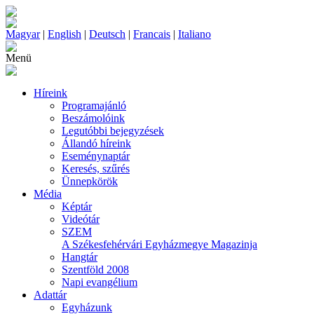
Magyar
|
English
|
Deutsch
|
Francais
|
Italiano
Menü
Híreink
Programajánló
Beszámolóink
Legutóbbi bejegyzések
Állandó híreink
Eseménynaptár
Keresés, szűrés
Ünnepkörök
Média
Képtár
Videótár
SZEM
A Székesfehérvári Egyházmegye Magazinja
Hangtár
Szentföld 2008
Napi evangélium
Adattár
Egyházunk