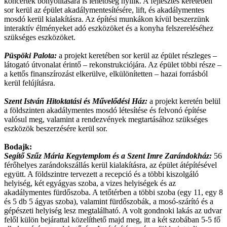
koncertek bonyolítására is lehetőség nyílik. A fejlesztés keretében
sor kerül az épület akadálymentesítésére, lift, és akadálymentes
mosdó kerül kialakításra. Az építési munkákon kívül beszerzünk
interaktív élményeket adó eszközöket és a konyha felszereléséhez
szükséges eszközöket.
Püspöki Palota:
a projekt keretében sor kerül az épület részleges –
látogató útvonalat érintő – rekonstrukciójára. Az épület többi része –
a kettős finanszírozást elkerülve, elkülönítetten – hazai forrásból
kerül felújításra.
Szent István Hitoktatási és Művelődési Ház:
a projekt keretén belül
a földszinten akadálymentes mosdó létesítése és felvonó építése
valósul meg, valamint a rendezvények megtartásához szükséges
eszközök beszerzésére kerül sor.
Bodajk:
Segítő Szűz Mária Kegytemplom és a Szent Imre Zarándokház:
56
férőhelyes zarándokszállás kerül kialakításra, az épület átépítésével
együtt. A földszintre tervezett a recepció és a többi kiszolgáló
helyiség, két egyágyas szoba, a vizes helyiségek és az
akadálymentes fürdőszoba. A tetőtérben a többi szoba (egy 11, egy 8
és 5 db 5 ágyas szoba), valamint fürdőszobák, a mosó-szárító és a
gépészeti helyiség lesz megtalálható. A volt gondnoki lakás az udvar
felől külön bejárattal közelíthető majd meg, itt a két szobában 5-5 fő