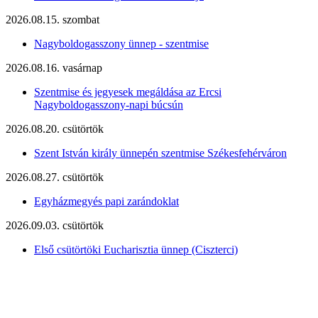
2026.08.15. szombat
Nagyboldogasszony ünnep - szentmise
2026.08.16. vasárnap
Szentmise és jegyesek megáldása az Ercsi
Nagyboldogasszony-napi búcsún
2026.08.20. csütörtök
Szent István király ünnepén szentmise Székesfehérváron
2026.08.27. csütörtök
Egyházmegyés papi zarándoklat
2026.09.03. csütörtök
Első csütörtöki Eucharisztia ünnep (Ciszterci)