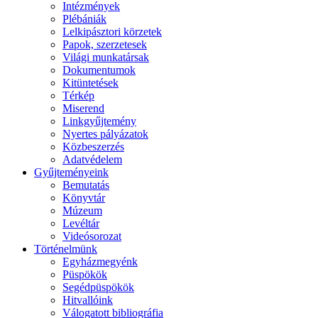
Intézmények
Plébániák
Lelkipásztori körzetek
Papok, szerzetesek
Világi munkatársak
Dokumentumok
Kitüntetések
Térkép
Miserend
Linkgyűjtemény
Nyertes pályázatok
Közbeszerzés
Adatvédelem
Gyűjteményeink
Bemutatás
Könyvtár
Múzeum
Levéltár
Videósorozat
Történelmünk
Egyházmegyénk
Püspökök
Segédpüspökök
Hitvallóink
Válogatott bibliográfia