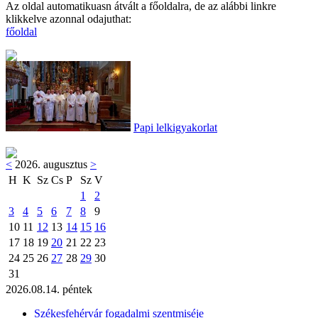
Az oldal automatikuasn átvált a főoldalra, de az alábbi linkre
klikkelve azonnal odajuthat:
főoldal
Papi lelkigyakorlat
<
2026. augusztus
>
H
K
Sz
Cs
P
Sz
V
1
2
3
4
5
6
7
8
9
10
11
12
13
14
15
16
17
18
19
20
21
22
23
24
25
26
27
28
29
30
31
2026.08.14. péntek
Székesfehérvár fogadalmi szentmiséje