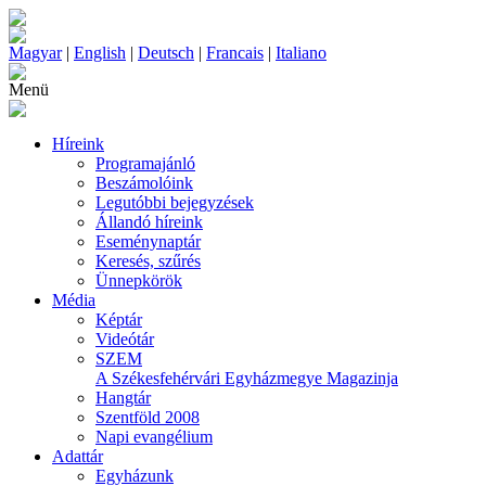
Magyar
|
English
|
Deutsch
|
Francais
|
Italiano
Menü
Híreink
Programajánló
Beszámolóink
Legutóbbi bejegyzések
Állandó híreink
Eseménynaptár
Keresés, szűrés
Ünnepkörök
Média
Képtár
Videótár
SZEM
A Székesfehérvári Egyházmegye Magazinja
Hangtár
Szentföld 2008
Napi evangélium
Adattár
Egyházunk